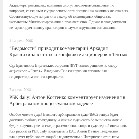
Акционеры российских компаний смогут заключать соглашения по
вопросам, связанным с управлением организацией, на законных основаниях.
Соответствующие поправки к закону об акционерных обществах
направлены Минэкономразвития в правительство. Однако и этот документ
не гарантирует защиту прав сторон в случае нарушения соглашения.
11 апреля 2008
"Ведомости" приводит комментарий Аркадия
Краснихина в статье о конфликте акционеров «Ленты»
Суд Британских Виргинских островов (BVI) вынес решение по спору
акционеров «Ленты». Владимир Сенькин признан легитимным
гендиректором сети гипермаркетов
7 апреля 2008
РБК daily: Антон Костенко комментирует изменения в
Арбитражном процессуальном кодексе
Особое мнение судей Высшего арбитражного суда (ВАС) теперь будет
доступно любому гражданину, а мнение судейского большинства можно
будет получить уже на стадии рассмотрения спора в суде первой инстанции.
Как рассказал РБК daily председатель ВАС Антон Иванов, ведомство
планирует публиковать подобные документы в Интернете в открытом