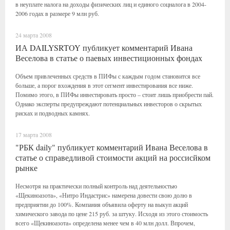
в неуплате налога на доходы физических лиц и единого соцналога в 2004-
2006 годах в размере 9 млн руб.
24 марта 2008
ИА DAILYSRTOY публикует комментарий Ивана
Веселова в статье о паевых инвестиционных фондах
Объем привлеченных средств в ПИФы с каждым годом становится все
больше, а порог вхождения в этот сегмент инвестирования все ниже.
Помимо этого, в ПИФы инвестировать просто – стоит лишь приобрести пай.
Однако эксперты предупреждают потенциальных инвесторов о скрытых
рисках и подводных камнях.
17 марта 2008
"РБК daily" публикует комментарий Ивана Веселова в
статье о справедливой стоимости акций на россисйком
рынке
Несмотря на практически полный контроль над деятельностью
«Щекиноазота», «Нитро Индастрис» намерена довести свою долю в
предприятии до 100%. Компания объявила оферту на выкуп акций
химического завода по цене 215 руб. за штуку. Исходя из этого стоимость
всего «Щекиноазота» определена менее чем в 40 млн долл. Впрочем,