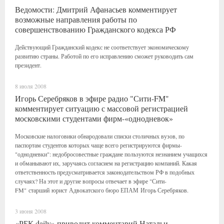
Ведомости: Дмитрий Афанасьев комментирует
возможные направления работы по
совершенствованию Гражданского кодекса РФ
Действующий Гражданский кодекс не соответствует экономическому
развитию страны. Работой по его исправлению сможет руководить сам
президент.
8 июля 2008
Игорь Серебряков в эфире радио "Сити-FM"
комментирует ситуацию с массовой регистрацией
московскими студентами фирм-«однодневок»
Московские налоговики обнародовали списки столичных вузов, по
паспортам студентов которых чаще всего регистрируются фирмы-
"однодневки": недобросовестные граждане пользуются незнанием учащихся
и обманывают их, заручаясь согласием на регистрацию компаний. Какая
ответственность предусматривается законодательством РФ в подобных
случаях? На этот и другие вопросы отвечает в эфире "Сити-
FM" старший юрист Адвокатского бюро ЕПАМ Игорь Серебряков.
3 июня 2008
«РБК daily» приводит комментарий Натальи