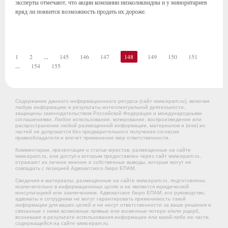
эксперты отмечают, что акции компании низколиквидны и у миноритариев
вряд ли появится возможность продать их дороже.
1
2
...
145
146
147
148
149
150
151
...
154
155
Содержание данного информационного ресурса (сайт www.epam.ru), включая
любую информацию и результаты интеллектуальной деятельности,
защищены законодательством Российской Федерации и международными
соглашениями. Любое использование, копирование, воспроизведение или
распространение любой размещенной информации, материалов и (или) их
частей не допускается без предварительного получения согласия
правообладателя и влечет применение мер ответственности.
Комментарии, презентации и статьи юристов, размещенные на сайте
www.epam.ru, или доступ к которым предоставлен через сайт www.epam.ru,
отражают их личное мнение и собственные выводы, которые могут не
совпадать с позицией Адвокатского бюро ЕПАМ.
Сведения и материалы, размещенные на сайте www.epam.ru, подготовлены
исключительно в информационных целях и не являются юридической
консультацией или заключением. Адвокатское бюро ЕПАМ, его руководство,
адвокаты и сотрудники не могут гарантировать применимость такой
информации для ваших целей и не несут ответственности за ваши решения и
связанные с ними возможные прямые или косвенные потери и/или ущерб,
возникшие в результате использования информации или какой-либо ее части,
содержащейся на сайте www.epam.ru.