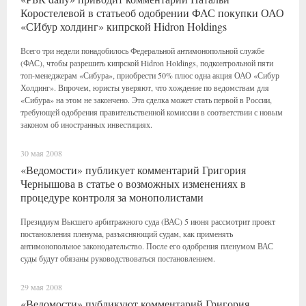
Коростелевой в статьеоб одобрении ФАС покупки ОАО
«СИбур холдинг» кипрской Hidron Holdings
Всего три недели понадобилось Федеральной антимонопольной службе
(ФАС), чтобы разрешить кипрской Hidron Holdings, подконтрольной пяти
топ-менеджерам «Сибура», приобрести 50% плюс одна акция ОАО «Сибур
Холдинг». Впрочем, юристы уверяют, что хождение по ведомствам для
«Сибура» на этом не закончено. Эта сделка может стать первой в России,
требующей одобрения правительственной комиссии в соответствии с новым
законом об иностранных инвестициях.
30 мая 2008
«Ведомости» публикует комментарий Григория
Чернышова в статье о возможных изменениях в
процедуре контроля за монополистами
Президиум Высшего арбитражного суда (ВАС) 5 июня рассмотрит проект
постановления пленума, разъясняющий судам, как применять
антимонопольное законодательство. После его одобрения пленумом ВАС
суды будут обязаны руководствоваться постановлением.
29 мая 2008
«Ведомости» публикуют комментарий Григория