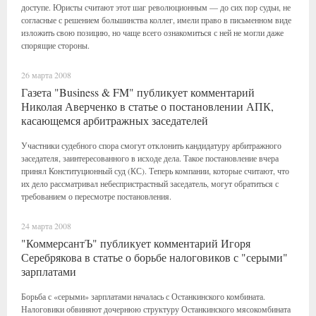
доступе. Юристы считают этот шаг революционным — до сих пор судьи, не
согласные с решением большинства коллег, имели право в письменном виде
изложить свою позицию, но чаще всего ознакомиться с ней не могли даже
спорящие стороны.
26 марта 2008
Газета "Business & FM" публикует комментарий
Николая Аверченко в статье о постановлении АПК,
касающемся арбитражных заседателей
Участники судебного спора смогут отклонить кандидатуру арбитражного
заседателя, заинтересованного в исходе дела. Такое постановление вчера
принял Конституционный суд (КС). Теперь компании, которые считают, что
их дело рассматривал небеспристрастный заседатель, могут обратиться с
требованием о пересмотре постановления.
24 марта 2008
"КоммерсантЪ" публикует комментарий Игоря
Серебрякова в статье о борьбе налоговиков с "серыми"
зарплатами
Борьба с «серыми» зарплатами началась с Останкинского комбината.
Налоговики обвиняют дочернюю структуру Останкинского мясокомбината