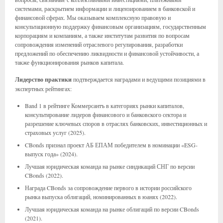
системами, раскрытием информации и лицензированием в банковской и
финансовой сферах. Мы оказываем комплексную правовую и
консультационную поддержку финансовым организациям, государственным
корпорациям и компаниям, а также институтам развития по вопросам
сопровождения изменений отраслевого регулирования, разработки
предложений по обеспечению ликвидности и финансовой устойчивости, а
также функционирования рынков капитала.
Лидерство практики
подтверждается наградами и ведущими позициями в
экспертных рейтингах:
Band 1 в рейтинге Коммерсантъ в категориях рынки капиталов,
консультирование лидеров финансового и банковского сектора и
разрешение ключевых споров в отраслях банковских, инвестиционных и
страховых услуг (2025).
CBonds признал проект АБ ЕПАМ победителем в номинации «ESG-
выпуск года» (2024).
Лучшая юридическая команда на рынке синдикаций СНГ по версии
CBonds (2022).
Награда CBonds за сопровождение первого в истории российского
рынка выпуска облигаций, номинированных в юанях (2022).
Лучшая юридическая команда на рынке облигаций по версии CBonds
(2021).