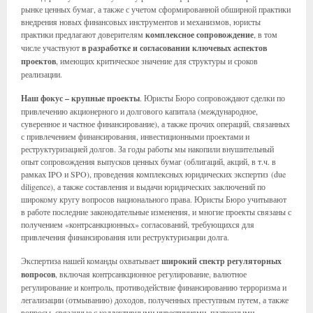
рынке ценных бумаг, а также с учетом сформированной обширной практики
внедрения новых финансовых инструментов и механизмов, юристы
практики предлагают доверителям
комплексное сопровождение
, в том
числе участвуют
в разработке и согласовании ключевых аспектов
проектов
, имеющих критическое значение для структуры и сроков
реализации.
Наш фокус – крупные проекты
. Юристы Бюро сопровождают сделки по
привлечению акционерного и долгового капитала (международное,
суверенное и частное финансирование), а также прочих операций, связанных
с привлечением финансирования, инвестиционными проектами и
реструктуризацией долгов. За годы работы мы накопили внушительный
опыт сопровождения выпусков ценных бумаг (облигаций, акций, в т.ч. в
рамках IPO и SPO), проведения комплексных юридических экспертиз (due
diligence), а также составления и выдачи юридических заключений по
широкому кругу вопросов национального права. Юристы Бюро учитывают
в работе последние законодательные изменения, и многие проекты связаны с
получением «контрcанкционных» согласований, требующихся для
привлечения финансирования или реструктуризации долга.
Экспертиза нашей команды охватывает
широкий спектр регуляторных
вопросов
, включая контрсанкционное регулирование, валютное
регулирование и контроль, противодействие финансированию терроризма и
легализации (отмыванию) доходов, полученных преступным путем, а также
вопросы, связанные с коллективными инвестициями, платежными