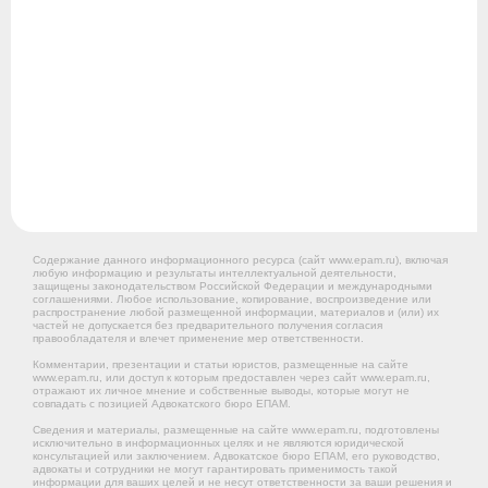
Содержание данного информационного ресурса (сайт www.epam.ru), включая
любую информацию и результаты интеллектуальной деятельности,
защищены законодательством Российской Федерации и международными
соглашениями. Любое использование, копирование, воспроизведение или
распространение любой размещенной информации, материалов и (или) их
частей не допускается без предварительного получения согласия
правообладателя и влечет применение мер ответственности.
Комментарии, презентации и статьи юристов, размещенные на сайте
www.epam.ru, или доступ к которым предоставлен через сайт www.epam.ru,
отражают их личное мнение и собственные выводы, которые могут не
совпадать с позицией Адвокатского бюро ЕПАМ.
Сведения и материалы, размещенные на сайте www.epam.ru, подготовлены
исключительно в информационных целях и не являются юридической
консультацией или заключением. Адвокатское бюро ЕПАМ, его руководство,
адвокаты и сотрудники не могут гарантировать применимость такой
информации для ваших целей и не несут ответственности за ваши решения и