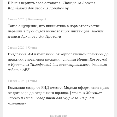
Шансы вернуть своё остаются |
Интервью Алексея
Карчёмова для издания Корабел.ру
3 июля 2026
|
Комментарий
Такое ощущение, что инициатива в нормотворчестве
перешла в руки судов нижестоящих инстанций |
мнение
Дениса Архипова для Право.ru
2 июля 2026
|
Статья
Внедрение ИИ в компании: от корпоративной политики до
практики управления рисками |
статья Ирины Косовской
и Кристины Тимофеевой для ежеквартального делового
издания АЕБ
1 июля 2026
|
Статья
Компании создают РИД вместе. Модели оформления прав:
от договора до отдельного юрлица. |
статья Максима
Таболо и Нелли Заварзиной для журнала «Юрист
компании»
Показать еще