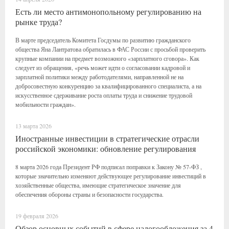
Есть ли место антимонопольному регулированию на
рынке труда?
В марте председатель Комитета Госдумы по развитию гражданского
общества Яна Лантратова обратилась в ФАС России с просьбой проверить
крупные компании на предмет возможного «зарплатного сговора». Как
следует из обращения, «речь может идти о согласовании кадровой и
зарплатной политики между работодателями, направленной не на
добросовестную конкуренцию за квалифицированного специалиста, а на
искусственное сдерживание роста оплаты труда и снижение трудовой
мобильности граждан».
13 марта 2026
Иностранные инвестиции в стратегические отрасли
российской экономики: обновление регулирования
8 марта 2026 года Президент РФ подписал поправки к Закону № 57-ФЗ ,
которые значительно изменяют действующее регулирование инвестиций в
хозяйственные общества, имеющие стратегическое значение для
обеспечения обороны страны и безопасности государства.
19 февраля 2026
Обзор основных событий в сфере налогообложения за 4