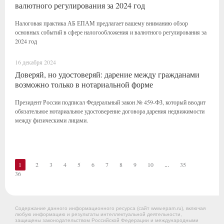
валютного регулирования за 2024 год
Налоговая практика АБ ЕПАМ предлагает вашему вниманию обзор
основных событий в сфере налогообложения и валютного регулирования за
2024 год
16 декабря 2024
Доверяй, но удостоверяй: дарение между гражданами
возможно только в нотариальной форме
Президент России подписал Федеральный закон № 459-ФЗ, который вводит
обязательное нотариальное удостоверение договора дарения недвижимости
между физическими лицами.
1
2
3
4
5
6
7
8
9
10
...
35
36
Содержание данного информационного ресурса (сайт www.epam.ru), включая
любую информацию и результаты интеллектуальной деятельности,
защищены законодательством Российской Федерации и международными