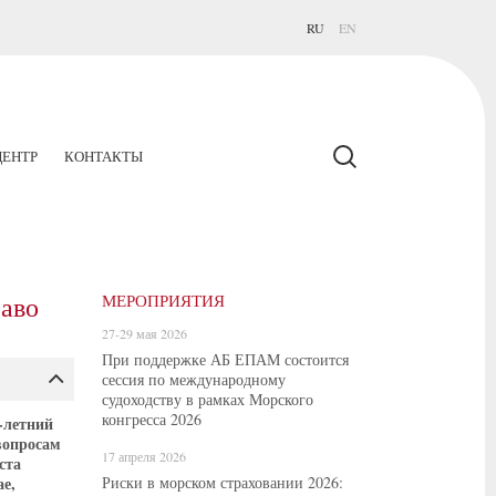
RU
EN
ЕНТР
КОНТАКТЫ
аво
МЕРОПРИЯТИЯ
27-29 мая 2026
При поддержке АБ ЕПАМ состоится
сессия по международному
судоходству в рамках Морского
конгресса 2026
-летний
вопросам
17 апреля 2026
ста
е,
Риски в морском страховании 2026: