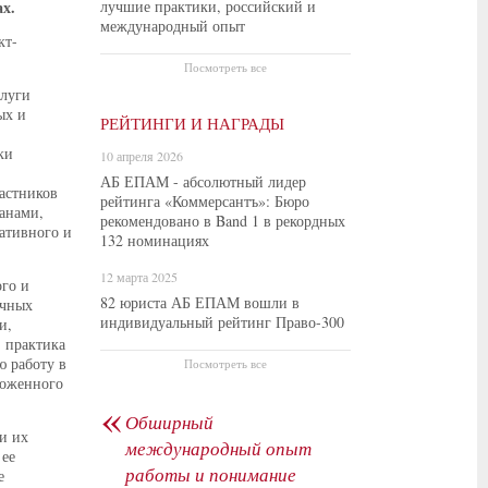
х.
лучшие практики, российский и
международный опыт
кт-
Посмотреть все
слуги
ых и
РЕЙТИНГИ И НАГРАДЫ
ки
10 апреля 2026
АБ ЕПАМ - абсолютный лидер
астников
рейтинга «Коммерсантъ»: Бюро
анами,
рекомендовано в Band 1 в рекордных
ативного и
132 номинациях
12 марта 2025
го и
82 юриста АБ ЕПАМ вошли в
ичных
индивидуальный рейтинг Право-300
и,
 практика
 работу в
Посмотреть все
моженного
«
Обширный
и их
международный опыт
 ее
работы и понимание
е