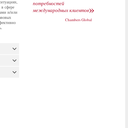
ситуациях,
потребностей
»
 в сфере
международных клиентов
ами и/или
авовых
Chambers Global
ффективно
ь.