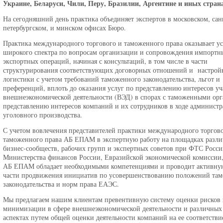
Украине, Беларуси, Чили, Перу, Бразилии, Аргентине и иных страна
На сегодняшний день практика объединяет экспертов в московском, сан
петербургском, и минском офисах Бюро.
Практика международного торгового и таможенного права оказывает у
широкого спектра по вопросам организации и сопровождения импортн
экспортных операций, начиная с консультаций, в том числе в части
структурирования соответствующих договорных отношений и настрой
логистики с учетом требований таможенного законодательства, льгот и
преференций, вплоть до оказания услуг по представлению интересов уч
внешнеэкономической деятельности (ВЭД) в спорах с таможенными орг
представлению интересов компаний и их сотрудников в ходе администр
уголовного производства.
С учетом вовлечения представителей практики международного торгово
таможенного права АБ ЕПАМ в экспертную работу на площадках разл
бизнес-сообществ, рабочих групп и экспертных советов при ФТС Росси
Министерства финансов России, Евразийской экономической комиссии,
АБ ЕПАМ обладает необходимыми компетенциями и проводит активную
части продвижения инициатив по усовершенствованию положений та
законодательства и норм права ЕАЭС.
Мы предлагаем нашим клиентам превентивную систему оценки рисков 
минимизации в сфере внешнеэкономической деятельности и различных
аспектах путем общей оценки деятельности компаний на ее соответстви