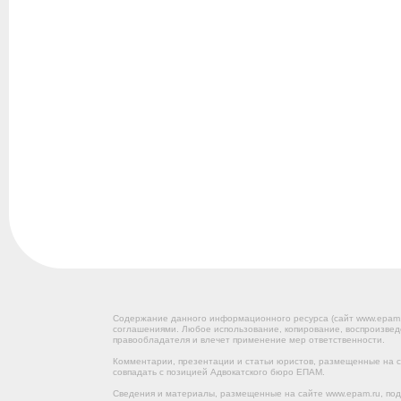
Содержание данного информационного ресурса (сайт www.epam
соглашениями. Любое использование, копирование, воспроизвед
правообладателя и влечет применение мер ответственности.
Комментарии, презентации и статьи юристов, размещенные на са
совпадать с позицией Адвокатского бюро ЕПАМ.
Сведения и материалы, размещенные на сайте www.epam.ru, под