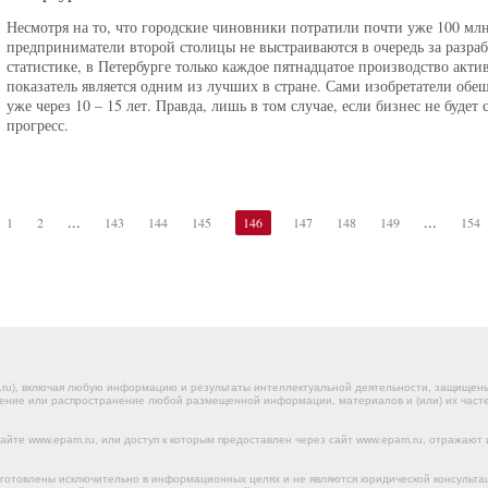
Несмотря на то, что городские чиновники потратили почти уже 100 мл
предприниматели второй столицы не выстраиваются в очередь за разра
статистике, в Петербурге только каждое пятнадцатое производство акт
показатель является одним из лучших в стране. Сами изобретатели об
уже через 10 – 15 лет. Правда, лишь в том случае, если бизнес не будет
прогресс.
...
...
1
2
143
144
145
146
147
148
149
154
.ru), включая любую информацию и результаты интеллектуальной деятельности, защище
ение или распространение любой размещенной информации, материалов и (или) их частей
йте www.epam.ru, или доступ к которым предоставлен через сайт www.epam.ru, отражают 
готовлены исключительно в информационных целях и не являются юридической консульта