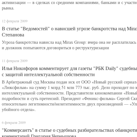
активизации — в сделках со средними компаниями, банками и с участие
рынка.
12 февраля 2009
В статье "Ведомостей" о нависшей угрозе банкротства над Mi
Степанова
Угроза банкротства нависла над Mirax Group: вчера она не расплатилась 
и должник попытаются договориться о реструктуризации
11 февраля 2009
Илья Никифоров комментирует для газеты "РБК Daily" судебн
с защитой интеллектуальной собственности
В Арбитражный суд Москвы подан иск от ООО «Новый русский сериал
«Люксфильм» на сумму 1 млрд 51 млн 773 тыс. руб. Дело проходит по к
интеллектуальной собственности. Представители кинокомпании «Новый 
подробности и суть претензий. Президент «Феникс-фильма» Сергей Скв
относительно легитимности/нелегитимности двух произведений — «Ул
убойного отдела».
6 февраля 2009
"Коммерсантъ" в статье о судебных разбирательствах обанкро
комментарий Григория Чернышова