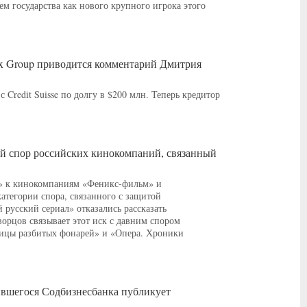
м государства как нового крупного игрока этого
rax Group приводится комментарий Дмитрия
с Credit Suisse по долгу в $200 млн. Теперь кредитор
ый спор российских кинокомпаний, связанный
» к кинокомпаниям «Феникс-фильм» и
атегории спора, связанного с защитой
русский сериал» отказались рассказать
орцов связывает этот иск с давним спором
ицы разбитых фонарей» и «Опера. Хроники
тившегося Содбизнесбанка публикует