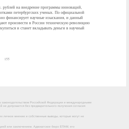
н. рублей на внедрение программы инноваций,
ботками петербургских ученых. По официальной
ивно финансирует научные изыскания, и данный
ещают произвести в России техническую революцию
 скупиться и станет вкладывать деньги в научный
155
ны законодательством Российской Федерации и международными
 не допускается без предварительного получения согласия
их личное мнение и собственные выводы, которые могут не
цией или заключением. Адвокатское бюро ЕПАМ, его