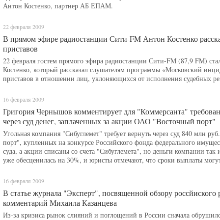
Антон Костенко, партнер АБ ЕПАМ.
22 февраля 2009
В прямом эфире радиостанции Сити-FM Антон Костенко расск
приставов
22 февраля гостем прямого эфира радиостанции Сити-FM (87,9 FM) ст
Костенко, который рассказал слушателям программы «Московский инц
приставов в отношении лиц, уклоняющихся от исполнения судебных р
16 февраля 2009
Григория Чернышов комментирует для "Коммерсанта" требован
через суд денег, заплаченных за акции ОАО "Восточный порт"
Угольная компания "Сибуглемет" требует вернуть через суд 840 млн ру
порт", купленных на конкурсе Российского фонда федерального имуще
суда, а акции списаны со счета "Сибуглемета", но деньги компании так 
уже обесценилась на 30%, и юристы отмечают, что сроки выплаты могут
16 февраля 2009
В статье журнала "Эксперт", посвященной обзору россйиског
комментарий Михаила Казанцева
Из-за кризиса рынок слияний и поглощений в России сначала обрушился