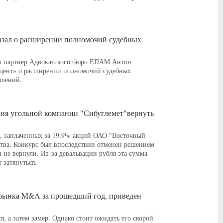
азал о расширении полномочий судебных
ал партнер Адвокатского бюро ЕПАМ Антон
идент» о расширении полномочий судебных
ешений.
ия угольной компании "Сибуглемет"вернуть
б., заплаченных за 19,9% акций ОАО "Восточный
ства. Конкурс был впоследствии отменен решением
и не вернули. Из-за девальвации рубля эта сумма
 затянуться.
о рынка M&A за прошедший год, приведен
, а затем замер. Однако стоит ожидать его скорой