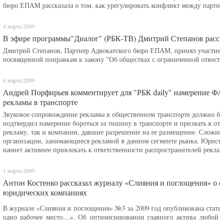
бюро ЕПАМ рассказала о том, как урегулировать конфликт между партн
4 марта 2009
В эфире программы"Диалог" (РБК-ТВ) Дмитрий Степанов расс
Дмитрий Степанов, Партнер Адвокатского бюро ЕПАМ, принял участие
посвященной поправкам к закону "Об обществах с ограниченной отвес
4 марта 2009
Андрей Порфирьев комментирует для "РБК daily" намерение Ф
рекламы в транспорте
Звуковое сопровождение рекламы в общественном транспорте должно б
подтвердил намерение бороться за тишину в транспорте и призвать к о
рекламу, так и компании, давшие разрешение на ее размещение. Сложив
организации, занимающиеся рекламой в данном сегменте рынка. Юрист
начнет активнее привлекать к ответственности распространителей рекл
1 марта 2009
Антон Костенко рассказал журналу «Слияния и поглощения» о
юридических компаниях
В журнале «Слияния и поглощения» №3 за 2009 год опубликована стать
одно рабочее место…». Об оптимизировании главного актива любой 