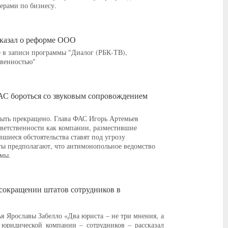
ерами по бизнесу.
казал о реформе ООО
 в записи программы "Диалог (РБК-ТВ),
твенностью"
АС бороться со звуковым сопровождением
ыть прекращено. Глава ФАС Игорь Артемьев
тветственности как компании, разместившие
шиеся обстоятельства ставят под угрозу
ы предполагают, что антимонопольное ведомство
амы.
 сокращении штатов сотрудников в
я Ярославы Забелло «Два юриста – не три мнения, а
юридической компании – сотрудников – рассказал