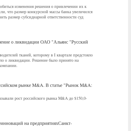
обиться изменения решения о привлечении их к
ли, что размер конкурсной массы банка увеличился
изить размер субсидиарной ответственности суд
шение о ликвидации ОАО "Альянс "Русский
дителей тканей, которому в I квартале предстояло
ило о ликвидации. Решение было принято на
компании.
оссийском рынке M&A. В статье "Рынок M&A:
казывали рост российского рынка M&A до $150,0-
еинноваций на предприятияхСанкт-