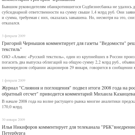
Бывшим руководителям обанкротившегося Содбизнесбанка не удалось д
субсидиарной ответственности на сумму свыше 1,4 млрд руб. Они заяви
и сумма, требуемая с них, оказалась завышена. Но, несмотря на это, сн
отказался.
3 февраля 2009
Григорий Чернышов комментирует для газеты "Ведомости" ре
текстиль"
ОАО «Альянс «Русский текстиль», один из крупнейших в России произво
погасить два выпуска облигаций на общую сумму 2,2 млрд руб., объяв
внеочередном собрании акционеров 29 января, говорится в сообщении 
1 февраля 2009
Журнал "Слияния и поглощения" подвел итоги 2008 года на р
обратный отсчет" приводится комментарий Михаила Казанцева
В начале 2008 года на волне растущего рынка многие аналитики предс
170,0 млрд.
30 января 2009
Илья Никифоров комментирует для телеканала "РБК"внедрени
Петербурга