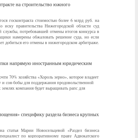
нтракте на строительство южного
ося госконтракта стоимостью более 6 млрд руб. на
о иску правительства Нижегородской области суд
 службы, потребовавшей отмены итогов конкурса в
щики намерены обжаловать решение суда, но если
жет добиться его отмены в нижегородском арбитраже.
купки напрямую иностранным юридическим
чти 70% хозяйства «Хороль зерно», которое владеет
у и соя-бобы для поддержания продовольственной
 землях компания будет выращивать рапс для
лощения» специфику раздела бизнеса крупных
а статья Марии Новосельцевой «Раздел бизнеса
пециалист по корпоративному праву Адвокатского