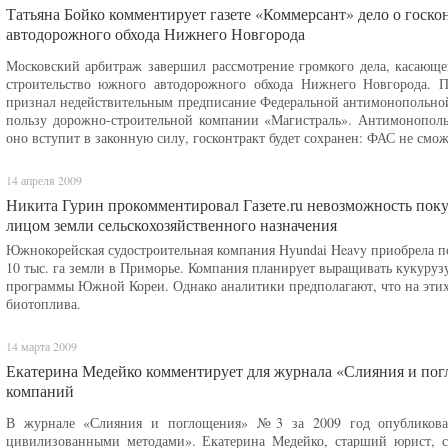
Татьяна Бойко комментирует газете «Коммерсант» дело о госко
автодорожного обхода Нижнего Новгорода
Московский арбитраж завершил рассмотрение громкого дела, касающег
строительство южного автодорожного обхода Нижнего Новгорода. П
признал недействительным предписание Федеральной антимонопольной
пользу дорожно-строительной компании «Магистраль». Антимонополь
оно вступит в законную силу, госконтракт будет сохранен: ФАС не смо
14 апреля 2009
Никита Гурин прокомментировал Газете.ru невозможность по
лицом земли сельскохозяйственного назначения
Южнокорейская судостроительная компания Hyundai Heavy приобрела по
10 тыс. га земли в Приморье. Компания планирует выращивать кукуруз
программы Южной Кореи. Однако аналитики предполагают, что на этих
биотоплива.
14 марта 2009
Екатерина Медейко комментирует для журнала «Слияния и пог
компаний
В журнале «Слияния и поглощения» №3 за 2009 год опубликован
цивилизованными методами». Екатерина Медейко, старший юрист, с