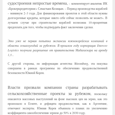
судостроения непростые времена,
– комментирует аналитик ИК
«Брокеркредитсервис» Севастьян Козицын. – Период производства кораблей
– минимум 2–3 года. Для финансирования проектов в этой области нужны
долгосрочные кредиты, которые никто себе сейчас позволить не может». В
лучшем случае при строительстве кораблей возможна 10-процентная
предоплата для того, чтобы подтвердить факт заключения сделки.
Это уже не первая попытка экспансии южнокорейских компаний в
области сельхозугодий за рубежом. В прошлом году корпорация Daewoo
Logistics получила разрешение от правительства Мадагаскара на аренду
1,3...
С другой стороны, по информации агентства Bloomberg, эта покупка
совершена в рамках программы по обеспечению продовольственной
безопасности Южной Кореи.
Власти призвали компании страны разрабатывать
сельскохозяйственные проекты за рубежом,
поскольку
опасаются массовых выступлений на фоне высоких цен на зерно, как это
произошло в Египте, и дефицита продовольствия, как в Аргентине,
отмечают эксперты. Южная Корея объявила о планах по увеличению
коэффициента самообеспечения зерном до 50% к 2030 году.