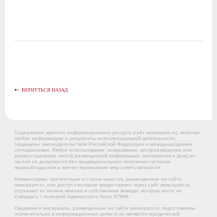
ВЕРНУТЬСЯ НАЗАД
Содержание данного информационного ресурса (сайт www.epam.ru), включая
любую информацию и результаты интеллектуальной деятельности,
защищены законодательством Российской Федерации и международными
соглашениями. Любое использование, копирование, воспроизведение или
распространение любой размещенной информации, материалов и (или) их
частей не допускается без предварительного получения согласия
правообладателя и влечет применение мер ответственности.
Комментарии, презентации и статьи юристов, размещенные на сайте
www.epam.ru, или доступ к которым предоставлен через сайт www.epam.ru,
отражают их личное мнение и собственные выводы, которые могут не
совпадать с позицией Адвокатского бюро ЕПАМ.
Сведения и материалы, размещенные на сайте www.epam.ru, подготовлены
исключительно в информационных целях и не являются юридической