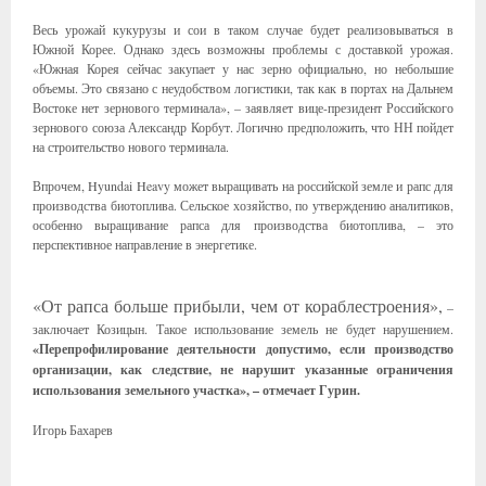
Весь урожай кукурузы и сои в таком случае будет реализовываться в
Южной Корее. Однако здесь возможны проблемы с доставкой урожая.
«Южная Корея сейчас закупает у нас зерно официально, но небольшие
объемы. Это связано с неудобством логистики, так как в портах на Дальнем
Востоке нет зернового терминала», – заявляет вице-президент Российского
зернового союза Александр Корбут. Логично предположить, что НН пойдет
на строительство нового терминала.
Впрочем, Hyundai Heavy может выращивать на российской земле и рапс для
производства биотоплива. Сельское хозяйство, по утверждению аналитиков,
особенно выращивание рапса для производства биотоплива, – это
перспективное направление в энергетике.
«От рапса больше прибыли, чем от кораблестроения»,
–
заключает Козицын. Такое использование земель не будет нарушением.
«Перепрофилирование деятельности допустимо, если производство
организации, как следствие, не нарушит указанные ограничения
использования земельного участка», – отмечает Гурин.
Игорь Бахарев