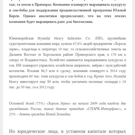
тыс. га земли в Приморье. Компания планирует выращивать кукурузу
и соя-бобы для поддержания продовольственной программы Южной
Кореи. Однако аналитики предполагают, что на этих землях
компания будет выращивать рапс для биотоплива.
Южнокорейская Hyundai Heavy Industries Co. (НН), крупнейшая
судостроительная компания мира, купила 67,6% акций предприятия «Хороль
зерно», владельца и оператора 10 тыс. га сельскохозяйственных земель на
Дальнем Востоке (в Хорольском районе Приморского края, в 170 км к
северу от Владивостока). Хозяйство занимается выращиванием кукурузы и
сои. НН планирует управлять хозяйством напрямую, набрав с нуля рабочий
коллектив. Вложив $6,5 млн в сделку, компания планирует к 2014 году
производить 60 тыс. тонн кукурузы и соя-бобов в год. Кроме того, Hyundai
Heavy инвестирует еще $9 млн, чтобы увеличить посевные площади с 10
тыс. до 50 тыс. га к 2012 году.
Основной долей (75%) «Хороль Зерно» на начало 2009 года владели два
гражданина России, такие данные приводит «СПАРК-Интерфакс», а
25% – девять граждан Новой Зеландии.
Но юридические лица, в уставном капитале которых