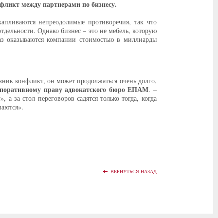
фликт между партнерами по бизнесу.
акапливаются непреодолимые противоречия, так что
тдельности. Однако бизнес – это не мебель, которую
раз оказываются компании стоимостью в миллиарды
озник конфликт, он может продолжаться очень долго,
орпоративному праву адвокатского бюро ЕПАМ
. –
 а за стол переговоров садятся только тогда, когда
паются».
ВЕРНУТЬСЯ НАЗАД