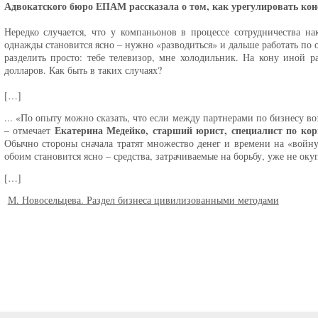
Адвокатского бюро ЕПАМ рассказала о том, как урегулировать кон
Нередко случается, что у компаньонов в процессе сотрудничества н
однажды становится ясно – нужно «разводиться» и дальше работать по о
разделить просто: тебе телевизор, мне холодильник. На кону иной 
долларов. Как быть в таких случаях?
[…]
... «По опыту можно сказать, что если между партнерами по бизнесу в
Екатерина Медейко, старший юрист, специалист по к
– отмечает
Обычно стороны сначала тратят множество денег и времени на «войну»,
обоим становится ясно – средства, затрачиваемые на борьбу, уже не оку
[…]
М. Новосельцева. Раздел бизнеса цивилизованными методами