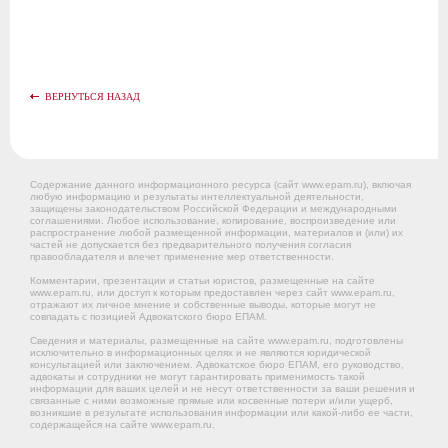
ВЕРНУТЬСЯ НАЗАД
Содержание данного информационного ресурса (сайт www.epam.ru), включая
любую информацию и результаты интеллектуальной деятельности,
защищены законодательством Российской Федерации и международными
соглашениями. Любое использование, копирование, воспроизведение или
распространение любой размещенной информации, материалов и (или) их
частей не допускается без предварительного получения согласия
правообладателя и влечет применение мер ответственности.
Комментарии, презентации и статьи юристов, размещенные на сайте
www.epam.ru, или доступ к которым предоставлен через сайт www.epam.ru,
отражают их личное мнение и собственные выводы, которые могут не
совпадать с позицией Адвокатского бюро ЕПАМ.
Сведения и материалы, размещенные на сайте www.epam.ru, подготовлены
исключительно в информационных целях и не являются юридической
консультацией или заключением. Адвокатское бюро ЕПАМ, его руководство,
адвокаты и сотрудники не могут гарантировать применимость такой
информации для ваших целей и не несут ответственности за ваши решения и
связанные с ними возможные прямые или косвенные потери и/или ущерб,
возникшие в результате использования информации или какой-либо ее части,
содержащейся на сайте www.epam.ru.