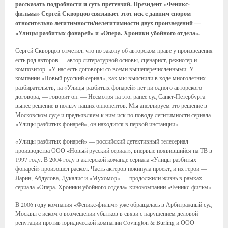
рассказать подробности и суть претензий. Президент «Феникс-
фильма» Сергей Скворцов связывает этот иск с давним спором
относительно легитимности/нелегитимности двух произведений —
«Улицы разбитых фонарей» и «Опера. Хроники убойного отдела».
Сергей Скворцов отметил, что по закону об авторском праве у произведения
есть ряд авторов — автор литературной основы, сценарист, режиссер и
композитор. «У нас есть договоры со всеми вышеперечисленными. У
компании «Новый русский сериал», как мы выяснили в ходе многолетних
разбирательств, на «Улицы разбитых фонарей» нет ни одного авторского
договора, — говорит он. — Несмотря на это, ранее суд Санкт-Петербурга
вынес решение в пользу наших оппонентов. Мы апеллируем это решение в
Московском суде и предъявляем к ним иск по поводу легитимности сериала
«Улицы разбитых фонарей», он находится в первой инстанции».
«Улицы разбитых фонарей» — российский детективный телесериал
производства ООО «Новый русский сериал», впервые появившийся на ТВ в
1997 году. В 2004 году в актерской команде сериала «Улицы разбитых
фонарей» произошел раскол. Часть актеров покинула проект, и их герои —
Ларин, Абдулова, Дукалис и «Мухомор» — продолжили жизнь в рамках
сериала «Опера. Хроники убойного отдела» кинокомпании «Феникс-фильм».
В 2006 году компания «Феникс-фильм» уже обращалась в Арбитражный суд
Москвы с иском о возмещении убытков в связи с нарушением деловой
репутации против юридической компании Covington & Burling и ООО