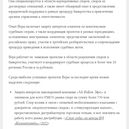
Она специализируется в области корпоративных споров, споров из
договорных отношений, а также имеет обширный опыт в предоставлении
юридической поддержки в рамках процедур банкротства и привлечении
органов управления к ответственности.
Опыт Веры включает защиту интересов клиентов по комплексным
судебным спорам, а также координация проектов в разных юрисдикциях,
осложненных иностранным элементом, представление заключений по
российскому праву, участие в третейских разбирательствах и сопровождение
процедур приведения в исполнение судебных актов.
Вера работает по знаковым проектам в области разрешения споров и
банкротства, участвует и координирует судебные процессы в более чем 20
регионах России и за рубежом.
Среди наиболее успешных проектов Веры за последнее время можно
выделить следующие:
Защита интересов пивоваренной компании «АБ ИнБев Эфес» в
значимом для всего FMCG рынка споре на сумму более 730 млн
рублей. Спор возник в связи с попыткой необоснованного взыскания с
доверителя «недополученных скидок» и «стимулирующих выплат»,
предоставляемых дистрибьютером торговым точкам, и мог повлиять на
работу всего рынка дистрибуции.
(
«Спор года» по версии ИД
«Коммерсантъ» (2022
)