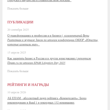
городского имущества и Правительством Москвы
Показать больше
ПУБЛИКАЦИИ
20 сентября 2025
О трансформациях в профессии и в бизнесе |
комментарий Веры
Рихтерман в журнале Закон по итогам конференции ОКЮР «Юристы,
которые изменили мир»
15 апреля 2025
Как защитить бизнес в России и в других юрисдикциях |
репортаж
Право.ru по итогам EPAM Litigation Day 2025
Показать больше
РЕЙТИНГИ И НАГРАДЫ
10 апреля 2026
АБ ЕПАМ - абсолютный лидер рейтинга «Коммерсантъ»: Бюро
рекомендовано в Band 1 в рекордных 132 номинациях