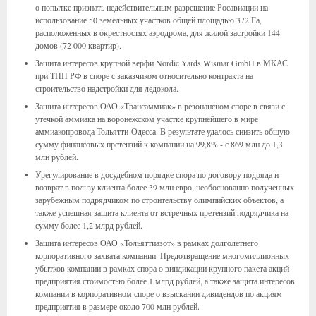
о попытке признать недействительным разрешение Росавиации на
использование 50 земельных участков общей площадью 372 Га,
расположенных в окрестностях аэродрома, для жилой застройки 144
домов (72 000 квартир).
Защита интересов крупной верфи Nordic Yards Wismar GmbH в МКАС
при ТПП РФ в споре с заказчиком относительно контракта на
строительство надстройки для ледокола.
Защита интересов ОАО «Трансаммиак» в резонансном споре в связи с
утечкой аммиака на воронежском участке крупнейшего в мире
аммиакопровода Тольятти-Одесса. В результате удалось снизить общую
сумму финансовых претензий к компании на 99,8% - с 869 млн до 1,3
млн рублей.
Урегулирование в досудебном порядке спора по договору подряда и
возврат в пользу клиента более 39 млн евро, необоснованно полученных
зарубежным подрядчиком по строительству олимпийских объектов, а
также успешная защита клиента от встречных претензий подрядчика на
сумму более 1,2 млрд рублей.
Защита интересов ОАО «Тольяттиазот» в рамках долголетнего
корпоративного захвата компании. Предотвращение многомиллионных
убытков компании в рамках спора о виндикации крупного пакета акций
предприятия стоимостью более 1 млрд рублей, а также защита интересов
компании в корпоративном споре о взыскании дивидендов по акциям
предприятия в размере около 700 млн рублей.