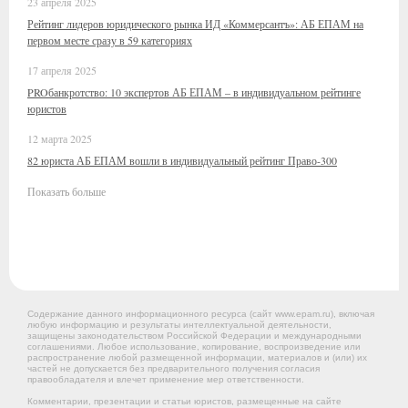
23 апреля 2025
Рейтинг лидеров юридического рынка ИД «Коммерсантъ»: АБ ЕПАМ на
первом месте сразу в 59 категориях
17 апреля 2025
PROбанкротство: 10 экспертов АБ ЕПАМ – в индивидуальном рейтинге
юристов
12 марта 2025
82 юриста АБ ЕПАМ вошли в индивидуальный рейтинг Право-300
Показать больше
Содержание данного информационного ресурса (сайт www.epam.ru), включая
любую информацию и результаты интеллектуальной деятельности,
защищены законодательством Российской Федерации и международными
соглашениями. Любое использование, копирование, воспроизведение или
распространение любой размещенной информации, материалов и (или) их
частей не допускается без предварительного получения согласия
правообладателя и влечет применение мер ответственности.
Комментарии, презентации и статьи юристов, размещенные на сайте