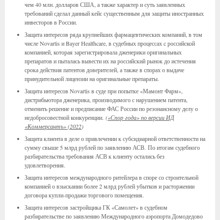
чем 40 млн. долларов США, а также характер и суть заявленных
требований сделал данный кейс существенным для защиты иностранных
инвесторов в России.
Защита интересов ряда крупнейших фармацевтических компаний, в том
числе Novartis и Bayer Healthcare, в судебных процессах c российской
компанией, которая зарегистрировала дженерики оригинальных
препаратов и пыталась вывести их на российский рынок до истечения
срока действия патентов доверителей, а также в спорах о выдаче
принудительной лицензии на оригинальные препараты.
Защита интересов Novartis в суде при попытке «Мамонт Фарм»,
дистрибьютора дженерика, производимого с нарушением патента,
отменить решение и предписание ФАС России по резонансному делу о
недобросовестной конкуренции.
(
«Спор года» по версии ИД
«Коммерсантъ» (2022
)
Защита клиента в деле о привлечении к субсидиарной ответственности на
сумму свыше 5 млрд рублей по заявлению АСВ. По итогам судебного
разбирательства требования АСВ к клиенту остались без
удовлетворения.
Защита интересов международного ритейлера в споре со строительной
компанией о взыскании более 2 млрд рублей убытков и расторжении
договора купли-продажи торгового помещения.
Защита интересов застройщика ГК «Самолет» в судебном
разбирательстве по заявлению Международного аэропорта Домодедово