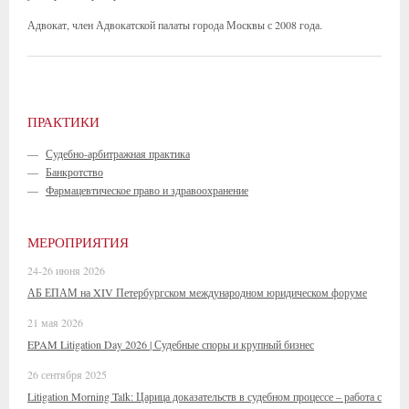
Адвокат, член Адвокатской палаты города Москвы с 2008 года.
ПРАКТИКИ
—
Судебно-арбитражная практика
—
Банкротство
—
Фармацевтическое право и здравоохранение
МЕРОПРИЯТИЯ
24-26 июня 2026
АБ ЕПАМ на XIV Петербургском международном юридическом форуме
21 мая 2026
EPAM Litigation Day 2026 | Судебные споры и крупный бизнес
26 сентября 2025
Litigation Morning Talk: Царица доказательств в судебном процессе – работа с