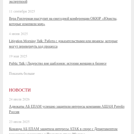
экспертизой
11 сентября 2025
Вера Рихтерман выступит на ежегодной конференции ОКЮР «Юристы,
которые изменили мир»
4 июня 2025
Litigation Morning Talk: Работа с доказательствами или нюансы, которые
могут перевернуть ход процесса
19 мая 2025
Public Talk | Лидерство вне шаблонов: истории женщин в бизнесе
Показать больше
НОВОСТИ
24 июля 2026
Адвокаты АБ ЕПАМ успешно защитили интересы компании АШАН Ритейл
Россия
23 июля 2025
Команда АБ ЕПАМ защитила интересы АТАК в споре с Департаментом