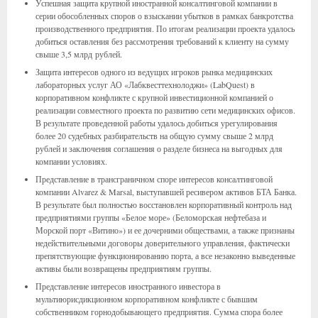
Успешная защита крупной иностранной консалтинговой компании в
серии обособленных споров о взыскании убытков в рамках банкротства
производственного предприятия. По итогам реализации проекта удалось
добиться оставления без рассмотрения требований к клиенту на сумму
свыше 3,5 млрд рублей.
Защита интересов одного из ведущих игроков рынка медицинских
лабораторных услуг АО «Лабквесттехнолоджи» (LabQuest) в
корпоративном конфликте с крупной инвестиционной компанией о
реализации совместного проекта по развитию сети медицинских офисов.
В результате проведенной работы удалось добиться урегулирования
более 20 судебных разбирательств на общую сумму свыше 2 млрд
рублей и заключения соглашения о разделе бизнеса на выгодных для
компании условиях.
Представление в трансграничном споре интересов консалтинговой
компании Alvarez & Marsal, выступавшей ресивером активов БТА Банка.
В результате был полностью восстановлен корпоративный контроль над
предприятиями группы «Белое море» (Беломорская нефтебаза и
Морской порт «Витино») и ее дочерними обществами, а также признаны
недействительными договоры доверительного управления, фактически
препятствующие функционированию порта, а все незаконно выведенные
активы были возвращены предприятиям группы.
Представление интересов иностранного инвестора в
мультиюрисдикционном корпоративном конфликте с бывшим
собственником горнодобывающего предприятия. Сумма спора более