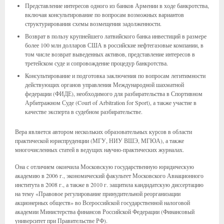
Представление интересов одного из банков Армении в ходе банкротства,
включая консультирование по вопросам возможных вариантов
структурирования схемы возмещения задолженности.
Возврат в пользу крупнейшего латвийского банка инвестиций в размере
более 100 млн долларов США в российские нефтегазовые компании, в
том числе возврат выведенных активов, представление интересов в
третейском суде и сопровождение процедур банкротства.
Консультирование и подготовка заключения по вопросам легитимности
действующих органов управления Международной шахматной
федерации (ФИДЕ), необходимого для разбирательства в Спортивном
Арбитражном Суде (Court of Arbitration for Sport), а также участие в
качестве эксперта в судебном разбирательстве.
Вера является автором нескольких образовательных курсов в области
практической юриспруденции (МГУ, НИУ ВШЭ, МГЮА), а также
многочисленных статей в ведущих научно-практических журналах.
Она с отличием окончила Московскую государственную юридическую
академию в 2006 г., экономический факультет Московского Авиационного
института в 2008 г., а также в 2010 г. защитила кандидатскую диссертацию
на тему «Правовое регулирование принудительной реорганизации
акционерных обществ» во Всероссийской государственной налоговой
академии Министерства финансов Российской Федерации (Финансовый
университет при Правительстве РФ).