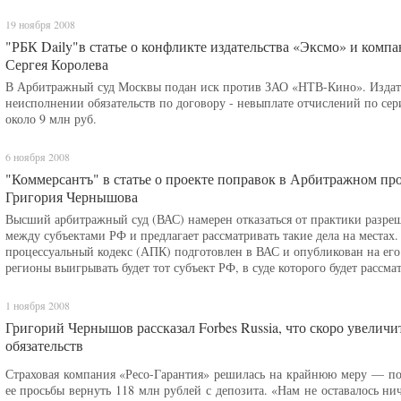
19 ноября 2008
"РБК Daily"в статье о конфликте издательства «Эксмо» и ко
Сергея Королева
В Арбитражный суд Москвы подан иск против ЗАО «НТВ-Кино». Издат
неисполнении обязательств по договору - невыплате отчислений по сер
около 9 млн руб.
6 ноября 2008
"Коммерсантъ" в статье о проекте поправок в Арбитражном пр
Григория Чернышова
Высший арбитражный суд (ВАС) намерен отказаться от практики разре
между субъектами РФ и предлагает рассматривать такие дела на местах
процессуальный кодекс (АПК) подготовлен в ВАС и опубликован на его 
регионы выигрывать будет тот субъект РФ, в суде которого будет рассмат
1 ноября 2008
Григорий Чернышов рассказал Forbes Russia, что скоро увеличи
обязательств
Страховая компания «Ресо-Гарантия» решилась на крайнюю меру — по
ее просьбы вернуть 118 млн рублей с депозита. «Нам не оставалось ни