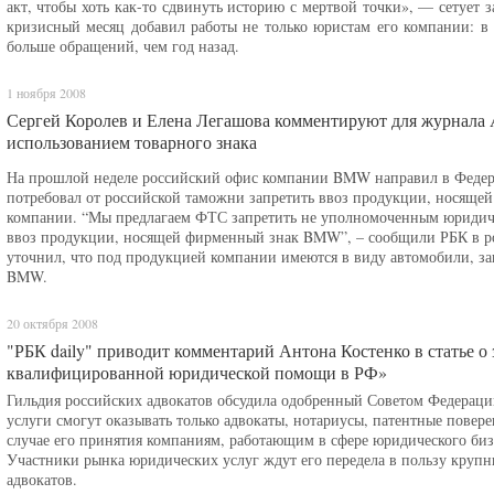
акт, чтобы хоть как-то сдвинуть историю с мертвой точки», — сетует
кризисный месяц добавил работы не только юристам его компании: 
больше обращений, чем год назад.
1 ноября 2008
Сергей Королев и Елена Легашова комментируют для журнала 
использованием товарного знака
На прошлой неделе российский офис компании BMW направил в Федер
потребовал от российской таможни запретить ввоз продукции, носяще
компании. “Мы предлагаем ФТС запретить не уполномоченным юриди
ввоз продукции, носящей фирменный знак BMW”, – сообщили РБК в рос
уточнил, что под продукцией компании имеются в виду автомобили, за
BMW.
20 октября 2008
"РБК daily" приводит комментарий Антона Костенко в статье о
квалифицированной юридической помощи в РФ»
Гильдия российских адвокатов обсудила одобренный Советом Федераци
услуги смогут оказывать только адвокаты, нотариусы, патентные пове
случае его принятия компаниям, работающим в сфере юридического биз
Участники рынка юридических услуг ждут его передела в пользу крупн
адвокатов.