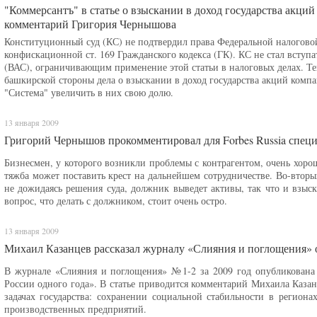
"Коммерсантъ" в статье о взыскании в доход государства акц
комментарий Григория Чернышова
Конституционный суд (КС) не подтвердил права Федеральной налогово
конфискационной ст. 169 Гражданского кодекса (ГК). КС не стал всту
(ВАС), ограничивающим применение этой статьи в налоговых делах. Те
башкирской стороны дела о взыскании в доход государства акций комп
"Система" увеличить в них свою долю.
13 января 2009
Григорий Чернышов прокомментировал для Forbes Russia специ
Бизнесмен, у которого возникли проблемы с контрагентом, очень хорош
тяжба может поставить крест на дальнейшем сотрудничестве. Во-вторых
не дожидаясь решения суда, должник выведет активы, так что и взыск
вопрос, что делать с должником, стоит очень остро.
13 января 2009
Михаил Казанцев рассказал журналу «Слияния и поглощения» 
В журнале «Слияния и поглощения» №1-2 за 2009 год опубликована 
России одного года». В статье приводится комментарий Михаила Каза
задачах государства: сохранении социальной стабильности в регион
производственных предприятий.