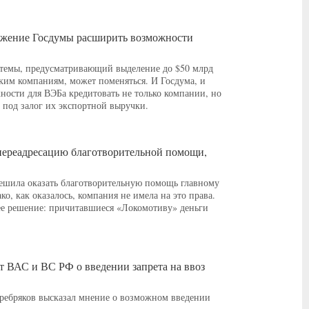
ложение Госдумы расширить возможности
стемы, предусматривающий выделение до $50 млрд
им компаниям, может поменяться. И Госдума, и
ости для ВЭБа кредитовать не только компании, но
 под залог их экспортной выручки.
переадресацию благотворительной помощи,
решила оказать благотворительную помощь главному
, как оказалось, компания не имела на это права.
ее решение: причитавшиеся «Локомотиву» деньги
 ВАС и ВС РФ о введении запрета на ввоз
ебряков высказал мнение о возможном введении