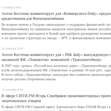
8 октября 2008
Антон Костенко комментирует для «Коммерсантъ Daily» пред
кредитования для Внешэкономбанка
Во втором чтении в Госдуме законопроект о поддержке финансовой си
Внешэкономбанку на замещение кредитов иностранных банков российск
компании просят президента и Белый дом одобрить расширение возможн
и их проектные структуры на Западе -- SPV, и финансировать компании
30 сентября 2008
Антон Костенко комментирует для « РБК daily» вынужденную 
оказанной ФК «Локомотив» компанией «Трансконтейнер»
В 2007 году «дочка» «Российских железных дорог» «Трансконтейнер» 
клубу железнодорожников ФК «Локомотив» в размере 30 млн руб., однако
В итоге сейчас «Трансконтейнер» вынужден был изменить прошлогодн
получат детские спортивные школы.
19 сентября 2008
В эфире СИТИ-FM Игорь Серебряков прокомментировал проект
лицензионных товаров
В эфире СИТИ-FM Старший юрист Адвокатского бюро ЕПАМ Игорь Сер