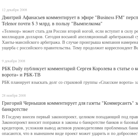
12 декабря 2008
Дмитрий Афанасьев комментирует в эфире "Business FM" перспе
Telenor почти $ 3 млрд. в пользу "Вымпелкома"
«Теленор» может стать для России второй ногой, если вступит в силу 
миллиардов долларов. Сегодня восьмой апелляционный арбитражный су
Ханты-мансийского арбитража. В случае проигрыша компания намерена
ущерба с российского правительства. Тему продолжит корреспондент 
9 декабря 2008
РБК Daily публикует комментарий Сергея Королева в статье о 
ворота» и РБК-ТВ
РБК планирует взыскать долг со страховой группы «Спасские ворота» з
28 ноября 2008
Григорий Чернышов комментирует для газеты "Коммерсантъ" за
банкротстве
В Госдуму внесен первый законопроект, целиком попадающий под прав
Законопроект вносит поправки в законы о банкротстве банков и базовы
кредиторов, усложняя вывод активов руководителями проблемных банк
опасаются, что в нынешнем виде проект может ударить и по добросове