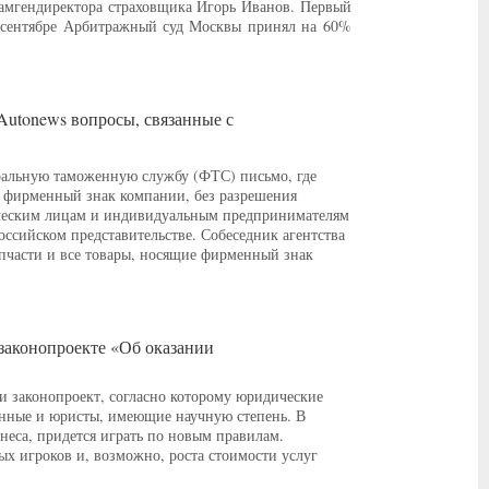
 замгендиректора страховщика Игорь Иванов. Первый
в сентябре Арбитражный суд Москвы принял на 60%
Autonews вопросы, связанные с
альную таможенную службу (ФТС) письмо, где
й фирменный знак компании, без разрешения
ческим лицам и индивидуальным предпринимателям
сийском представительстве. Собеседник агентства
пчасти и все товары, носящие фирменный знак
 законопроекте «Об оказании
и законопроект, согласно которому юридические
ренные и юристы, имеющие научную степень. В
неса, придется играть по новым правилам.
ых игроков и, возможно, роста стоимости услуг