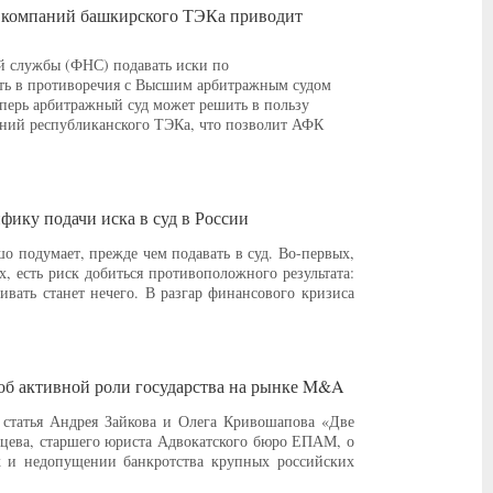
ий компаний башкирского ТЭКа приводит
й службы (ФНС) подавать иски по
пать в противоречия с Высшим арбитражным судом
перь арбитражный суд может решить в пользу
аний республиканского ТЭКа, что позволит АФК
фику подачи иска в суд в России
о подумает, прежде чем подавать в суд. Во-первых,
, есть риск добиться противоположного результата:
ивать станет нечего. В разгар финансового кризиса
об активной роли государства на рынке M&A
статья Андрея Зайкова и Олега Кривошапова «Две
нцева, старшего юриста Адвокатского бюро ЕПАМ, о
ах и недопущении банкротства крупных российских