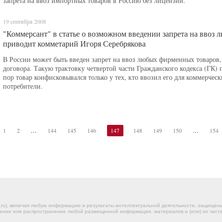
запрета на ввоз импортных товаров в Россию без лицензии.
19 сентября 2008
"Коммерсант" в статье о возможном введении запрета на ввоз
приводит комметарий Игоря Серебрякова
В России может быть введен запрет на ввоз любых фирменных товаров,
договора. Такую трактовку четвертой части Гражданского кодекса (ГК) 
пор товар конфисковывался только у тех, кто ввозил его для коммерческ
потребители.
...
...
1
2
144
145
146
147
148
149
150
154
.ru), включая любую информацию и результаты интеллектуальной деятельности, защище
ение или распространение любой размещенной информации, материалов и (или) их частей