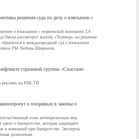
ктивы решения суда по делу о взяскании с
решение о взыскании с норвежской компании 2,8
д Омска рассмотрит жалобу «Теленор» на решение
 обратиться в международный суд о взыскании
Business FM Любовь Ширижик.
конфликте страховой группы «Спасские
а рекламу на РБК-ТВ
конопроект о поправках в законы о
ительственный план антикризисных мер.
й закон о банкротстве, которые защищают
ов и компаний при банкротстве. Эксперты
стным должникам.