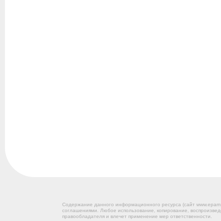
Содержание данного информационного ресурса (сайт www.epam
соглашениями. Любое использование, копирование, воспроизвед
правообладателя и влечет применение мер ответственности.