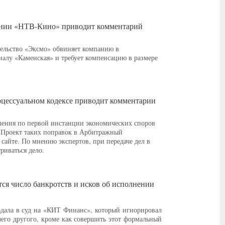
мпании «НТВ-Кино» приводит комментарий
ельство «Эксмо» обвиняет компанию в
иалу «Каменская» и требует компенсацию в размере
оцессуальном кодексе приводит комментарии
шения по первой инстанции экономических споров
. Проект таких поправок в Арбитражный
сайте. По мнению экспертов, при передаче дел в
риваться дело.
тся число банкротств и исков об исполнении
дала в суд на «КИТ Финанс», который игнорировал
чего другого, кроме как совершить этот формальный