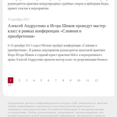
руководитель практики международных судебных споров и арбитража Бюро,
примет участие в мероприятии.
10 декабря 2013
Алексей Андрусенко и Игорь Шиков проведут мастер-
класс в рамках конференции «Слияния и
приобретения»
9-10 декабря 2013 года в Москве пройдет конференция «Слияния и
приобретения». В рамках мероприятия руководитель налоговой практики
Бюро Игорь Шиков и старший юрист практики M&A и корпоративного
права Алексей Андрусенко провели мастер-класс по реорганизации бизнеса.
1
2
3
4
5
6
7
8
9
10
11
12
13
Содержание данного информационного ресурса (сайт www.epam.ru), включая
любую информацию и результаты интеллектуальной деятельности,
защищены законодательством Российской Федерации и международными
соглашениями. Любое использование, копирование, воспроизведение или
распространение любой размещенной информации, материалов и (или) их