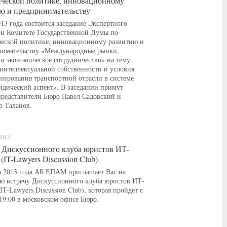
ческой политике, инновационному
ю и предпринимательству
013 года состоится заседание Экспертного
ри Комитете Государственной Думы по
еской политике, инновационному развитию и
нимательству «Международные рынки,
 и экономическое сотрудничество» на тему
интеллектуальной собственности и условия
ирования транспортной отрасли в системе
дический аспект». В заседании примут
представители Бюро Павел Садовский и
 Таланов.
2013
 Дискуссионного клуба юристов ИТ-
(IT-Lawyers Discussion Club)
я 2013 года АБ ЕПАМ приглашает Вас на
ю встречу Дискуссионного клуба юристов ИТ-
IT-Lawyers Discussion Club), которая пройдет с
 19:00 в московском офисе Бюро.