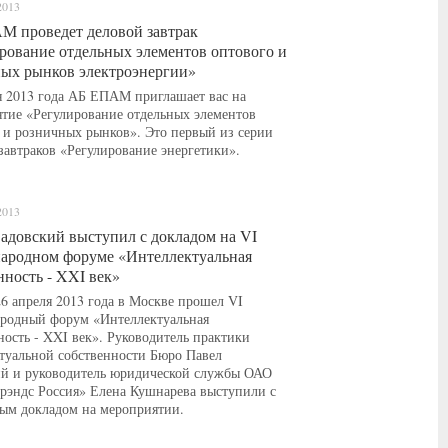
2013
 проведет деловой завтрак
рование отдельных элементов оптового и
ых рынков электроэнергии»
я 2013 года АБ ЕПАМ приглашает вас на
тие «Регулирование отдельных элементов
 и розничных рынков». Это первый из серии
завтраков «Регулирование энергетики».
2013
адовский выступил с докладом на VI
ародном форуме «Интеллектуальная
нность - XXI век»
26 апреля 2013 года в Москве прошел VI
родный форум «Интеллектуальная
ность - XXI век». Руководитель практики
туальной собственности Бюро Павел
й и руководитель юридической службы ОАО
рэндс Россия» Елена Кушнарева выступили с
ым докладом на мероприятии.