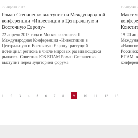
22 апреля 2013
19 апреля 
Роман Степаненко выступит на Международной
Максим
конференции «Инвестиции в Центральную и
конфере
Восточную Европу»
Констит
22 апреля 2013 года в Москве состоится IІ
19-20 ап
Международная Конференция «Инвестиции в
Междунар
Центральную и Восточную Европу: растущий
«Налогов
потенциал региона в числе мировых развивающихся
Российск
рынков». Советник ЮБ ЕПАМ Роман Степаненко
ЕПАМ, вы
выступит перед аудиторией форума.
конфере
1
2
3
4
5
6
7
8
9
10
11
12
13