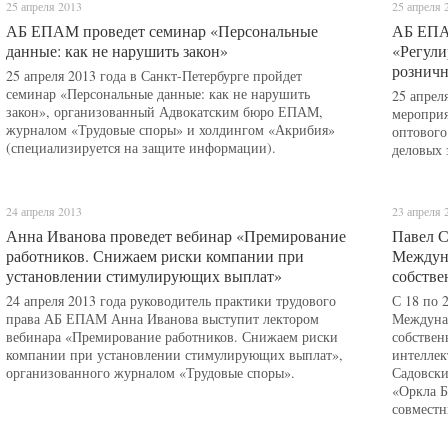
25 апреля 2013
25 апреля 
АБ ЕПАМ проведет семинар «Персональные
АБ ЕПАМ
данные: как не нарушить закон»
«Регули
розничн
25 апреля 2013 года в Санкт-Петербурге пройдет
семинар «Персональные данные: как не нарушить
25 апрел
закон», организованный Адвокатским бюро ЕПАМ,
мероприя
журналом «Трудовые споры» и холдингом «Акрибия»
оптового
(специализируется на защите информации).
деловых 
24 апреля 2013
23 апреля 
Анна Иванова проведет вебинар «Премирование
Павел С
работников. Снижаем риски компании при
Междун
установлении стимулирующих выплат»
собстве
24 апреля 2013 года руководитель практики трудового
С 18 по 
права АБ ЕПАМ Анна Иванова выступит лектором
Междуна
вебинара «Премирование работников. Снижаем риски
собствен
компании при установлении стимулирующих выплат»,
интеллек
организованного журналом «Трудовые споры».
Садовски
«Оркла Б
совместн