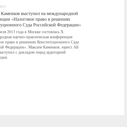
2013
 Каменков выступил на международной
нции «Налоговое право в решениях
уционного Суда Российской Федерации»
реля 2013 года в Москве состоялась X
одная научно-практическая конференция
ое право в решениях Конституционного Суда
ой Федерации». Макcим Каменков, юрист АБ
ступил с докладом перед аудиторией
нции.