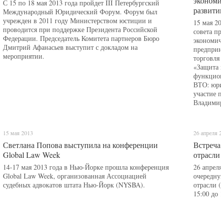
экономи
С 15 по 18 мая 2013 года пройдет III Петербургский
развити
Международный Юридический Форум. Форум был
учрежден в 2011 году Министерством юстиции и
15 мая 2
проводится при поддержке Президента Российской
совета п
Федерации. Председатель Комитета партнеров Бюро
экономич
Дмитрий Афанасьев выступит с докладом на
предпри
мероприятии.
торговля
«Защита 
функцион
ВТО: юри
участие 
Владимир
15 мая 2013
26 апреля 
Светлана Попова выступила на конференции
Встреча
Global Law Week
отрасли 
14-17 мая 2013 года в Нью-Йорке прошла конференция
26 апрел
Global Law Week, организованная Ассоциацией
очередну
судебных адвокатов штата Нью-Йорк (NYSBA).
отрасли (
15:00 до