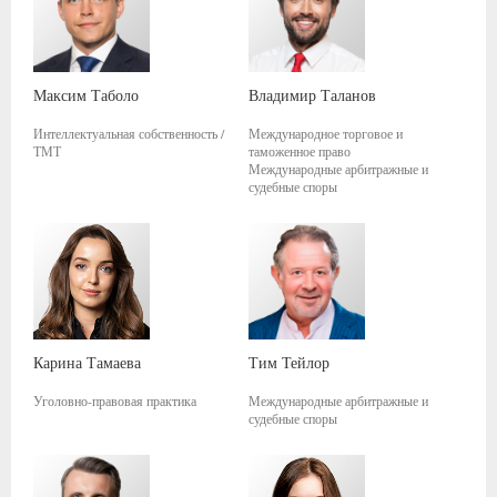
Максим
Таболо
Владимир
Таланов
Интеллектуальная собственность /
Международное торговое и
ТМТ
таможенное право
Международные арбитражные и
судебные споры
Карина
Тамаева
Тим
Тейлор
Уголовно-правовая практика
Международные арбитражные и
судебные споры