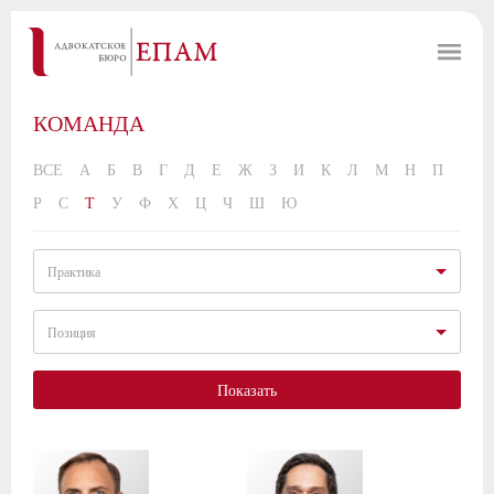
КОМАНДА
ВСЕ
А
Б
В
Г
Д
Е
Ж
З
И
К
Л
М
Н
П
Р
С
Т
У
Ф
Х
Ц
Ч
Ш
Ю
Практика
Позиция
Показать