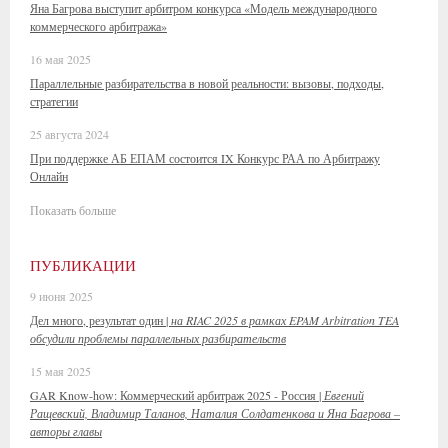
Яна Багрова выступит арбитром конкурса «Модель международного
коммерческого арбитража»
16 мая 2025
Параллельные разбирательства в новой реальности: вызовы, подходы,
стратегии
25 августа 2024
При поддержке АБ ЕПАМ состоится IX Конкурс РАА по Арбитражу
Онлайн
Показать больше
ПУБЛИКАЦИИ
9 июня 2025
Дел много, результат один |
на RIAC 2025 в рамках EPAM Arbitration TEA
обсудили проблемы параллельных разбирательств
15 мая 2025
GAR Know-how: Коммерческий арбитраж 2025 - Россия |
Евгений
Ращевский, Владимир Таланов, Наталия Солдатенкова и Яна Багрова –
авторы главы