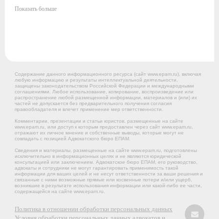
Показать больше
Содержание данного информационного ресурса (сайт www.epam.ru), включая
любую информацию и результаты интеллектуальной деятельности,
защищены законодательством Российской Федерации и международными
соглашениями. Любое использование, копирование, воспроизведение или
распространение любой размещенной информации, материалов и (или) их
частей не допускается без предварительного получения согласия
правообладателя и влечет применение мер ответственности.
Комментарии, презентации и статьи юристов, размещенные на сайте
www.epam.ru, или доступ к которым предоставлен через сайт www.epam.ru,
отражают их личное мнение и собственные выводы, которые могут не
совпадать с позицией Адвокатского бюро ЕПАМ.
Сведения и материалы, размещенные на сайте www.epam.ru, подготовлены
исключительно в информационных целях и не являются юридической
консультацией или заключением. Адвокатское бюро ЕПАМ, его руководство,
адвокаты и сотрудники не могут гарантировать применимость такой
информации для ваших целей и не несут ответственности за ваши решения и
связанные с ними возможные прямые или косвенные потери и/или ущерб,
возникшие в результате использования информации или какой-либо ее части,
содержащейся на сайте www.epam.ru.
Политика в отношении обработки персональных данных
Условия обработки персональных данных адвокатов и