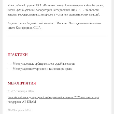
Член рабочей группы РАА «Влияние санкций на коммерческий арбитраж»,
член Научно-учебной лаборатории исследований НИУ ВШЭ в области
защиты государственных интересов в условиях экономических санкций.
Адвокат, член Адвокатской палаты г. Москвы. Член адвокатской палаты
штата Калифорния, США.
ПРАКТИКИ
—
Международные арбитражные и судебные споры
—
Международное торговое и таможенное право
МЕРОПРИЯТИЯ
21-27 сентября 2026
Российский международный арбитражный конгресс 2026 состоится при
поддержке АБ ЕПАМ
28-29 апреля 2026