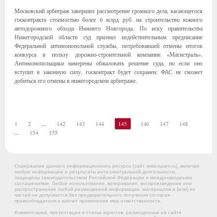
Московский арбитраж завершил рассмотрение громкого дела, касающегося
госконтракта стоимостью более 6 млрд руб. на строительство южного
автодорожного обхода Нижнего Новгорода. По иску правительства
Нижегородской области суд признал недействительным предписание
Федеральной антимонопольной службы, потребовавшей отмены итогов
конкурса в пользу дорожно-строительной компании «Магистраль».
Антимонопольщики намерены обжаловать решение суда, но если оно
вступит в законную силу, госконтракт будет сохранен: ФАС не сможет
добиться его отмены в нижегородском арбитраже.
1
2
...
142
143
144
145
146
147
148
...
154
155
Содержание данного информационного ресурса (сайт www.epam.ru), включая
любую информацию и результаты интеллектуальной деятельности,
защищены законодательством Российской Федерации и международными
соглашениями. Любое использование, копирование, воспроизведение или
распространение любой размещенной информации, материалов и (или) их
частей не допускается без предварительного получения согласия
правообладателя и влечет применение мер ответственности.
Комментарии, презентации и статьи юристов, размещенные на сайте