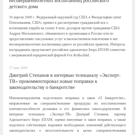
несовершеннолетних воспитанниц российского
детского дома
30 апреля 2009 г. Федеральный окружной суд США в Филадельфии (штат
Пенсильвания, США) принял к рассмотрению гражданский иск о
возмещении ущерба на сумму 8 млн. долларов против гражданина США
Андрея Могилянского, обвиняемого в организации в России сети по
предоставлению сексуальных услуг и насильственном вовлечении в нее
несовершеннолетних воспитанниц одного из российских приютов. Интересы
пострадавших представляет российское адвокатское Бюро ЕПАМ совместно
с американской юридической фирмой Fox Rothschild.
27 мая 2009
Дмитрий Степанов в интервью телеканалу «Эксперт-
ТВ» прокомментировал новые поправки к
законодательству о банкротстве
Минэкономразвития подготовило поправки в закон «О банкротстве»,
направленные на совершенствование процедуры по восстановлению
платежеспособности должника и его финансовое самооздоровление. В
интервью телеканалу «Эксперт-ТВ» Дмитрий Степанов, партнер
Адвокатского бюро ЕПАМ, оценил внесенные в закон поправки, а также
поделился собственным видением необходимых изменений действующего
законодательства о несостоятельности в целях совершенствования