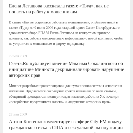
Елена Легашова рассказала газете «Труд», как не
попасть на работу к мошенникам
В статье «Как не устроиться работать к мошенникам», опубликованной в
газете «Труд» от 9 июня 2009 года, старший юрист Санкт-Петербургского
адвокатского бюро ЕПАМ Елена Легашова на конкретном примере
показала, как собрать максимальную информацию о новой компании, чтобы
не устроиться к мошенникам в фирму-однодневку.
29 мая 2009
Газета.Ru публикует мнение Максима Соколинского об
инициативе Минюста декриминализировать нарушение
авторских прав
Минюст разработал проект поправок для гуманизации системы исполнения
наказаний. Предлагается сокращение сроков наказания по всем статьям,
обещанный президентом институт исправительных работ, из УК исчезнут
«оскорбление представителя власти» и «нарушение авторских прав».
27 мая 2009
Антон Костенко комментирует в эфире City-FM подачу
гражданского иска в США о сексуальной эксплуатации