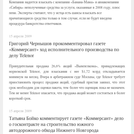
Компания надеется взыскать с компании «Банана-Мама» и авиакомпании
«Сибирь» неполученные средства за услуги, оказанные в 2008 году, плюс
пени. Эксперты считают, что у истца есть шансы взыскать все
причитающиеся средства только в том случае, если не будет введена
процедура банкротства ответчиков.
15 апреля 2009
Григорий Чернышов прокомментировал газете
«Коммерсант» ход исполнительного производства по
делу Telenor
Принудительная продажа 26,6% акций «Вымпелкома», принадлежащих
норвежской Telenor, для взыскания с нее $1,72 млрд откладывается
минимум на месяц. Вчера в арбитражном суде Москвы, где Telenor требует
приостановить процесс продажи акций, судебный пристав заявил, что этот
срок необходим для оценки пакета, тем более что оценщик пока не назначен.
Тем не менее Telenor опасается, что продажа акций может состояться в более
короткий срок.
15 апреля 2009
Татьяна Бойко комментирует газете «Коммерсант» дело
о госконтракте на строительство южного
автодорожного обхода Нижнего Новгорода