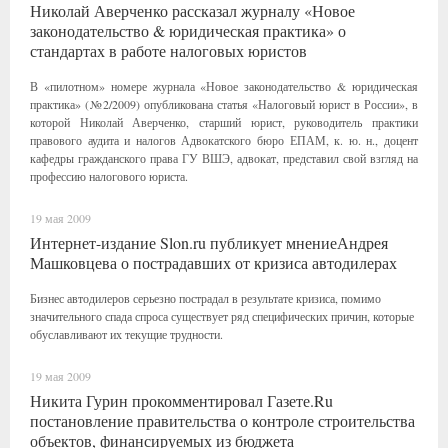
Николай Аверченко рассказал журналу «Новое
законодательство & юридическая практика» о
стандартах в работе налоговых юристов
В «пилотном» номере журнала «Новое законодательство & юридическая
практика» (№2/2009) опубликована статья «Налоговый юрист в России», в
которой Николай Аверченко, старший юрист, руководитель практики
правового аудита и налогов Адвокатского бюро ЕПАМ, к. ю. н., доцент
кафедры гражданского права ГУ ВШЭ, адвокат, представил свой взгляд на
профессию налогового юриста.
19 мая 2009
Интернет-издание Slon.ru публикует мнениеАндрея
Машковцева о пострадавших от кризиса автодилерах
Бизнес автодилеров серьезно пострадал в результате кризиса, помимо
значительного спада спроса существует ряд специфических причин, которые
обуславливают их текущие трудности.
19 мая 2009
Никита Гурин прокомментировал Газете.Ru
постановление правительства о контроле строительства
объектов, финансируемых из бюджета