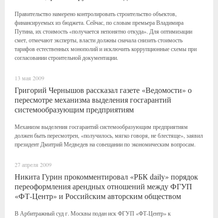
Правительство намерено контролировать строительство объектов,
финансируемых из бюджета. Сейчас, по словам премьера Владимира
Путина, их стоимость «получается непонятно откуда». Для оптимизации
смет, отмечают эксперты, власти должны сначала снизить стоимость
тарифов естественных монополий и исключить коррупционные схемы при
согласовании строительной документации.
13 мая 2009
Григорий Чернышов рассказал газете «Ведомости» о
пересмотре механизма выделения госгарантий
системообразующим предприятиям
Механизм выделения госгарантий системообразующим предприятиям
должен быть пересмотрен, «получилось, мягко говоря, не блестяще», заявил
президент Дмитрий Медведев на совещании по экономическим вопросам.
27 апреля 2009
Никита Гурин прокомментировал «РБК daily» порядок
переоформления арендных отношений между ФГУП
«ФТ-Центр» и Российским авторским обществом
В Арбитражный суд г. Москвы подан иск ФГУП «ФТ-Центр» к