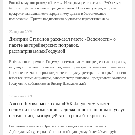
Российскому авторскому обществу. Истец намерен взыскать с РАО 18 млн.
620 тыс. руб. за невыплату арендной платы. Ответчик утверждает, что
прекратил выплаты после передачи ему здания в безвозмездное
пользование. Юристы неоднозначно оценивают перспективы дела.
22 апреля 2009
Дмитрий Степанов рассказал газете «Ведомости» о
пакете антирейдерских поправок,
рассматриваемыхГосдумой
В ближайшее время в Госдуму поступит пакет антирейдерских поправок,
вводящий новые правила ведения реестра владельцев компании.
Поглощение часто происходит через кражу реестра, в который просто
вносятся новые акционеры, говорит автор поправок, председатель комитета
Госдумы по собственности Виктор Плескачевский.
17 апреля 2009
Алена Чехова рассказала «РБК daily», чем может
осложниться взыскание задолженности по оплате услуг
с компании, находящейся на грани банкротства
Рекламное агентство «Профессионал» подало несколько исков в
Арбитражный суд города Москвы на общую сумму более 20 млн. руб.