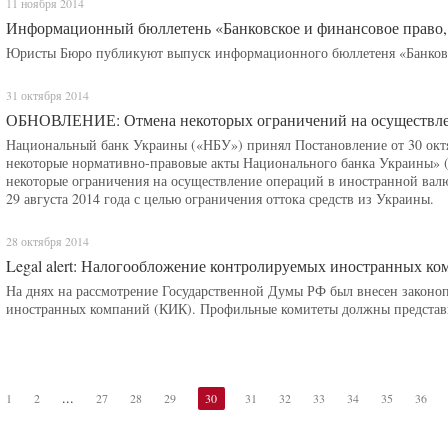
11 ноября 2014
Информационный бюллетень «Банковское и финансовое право,
Юристы Бюро публикуют выпуск информационного бюллетеня «Банковск
31 октября 2014
ОБНОВЛЕНИЕ: Отмена некоторых ограничений на осуществлен
Национальный банк Украины («НБУ») принял Постановление от 30 окт
некоторые нормативно-правовые акты Национального банка Украины» (
некоторые ограничения на осуществление операций в иностранной вал
29 августа 2014 года с целью ограничения оттока средств из Украины.
28 октября 2014
Legal alert: Налогообложение контролируемых иностранных ком
На днях на рассмотрение Государственной Думы РФ был внесен законо
иностранных компаний (КИК). Профильные комитеты должны представить
...
1
2
27
28
29
30
31
32
33
34
35
36