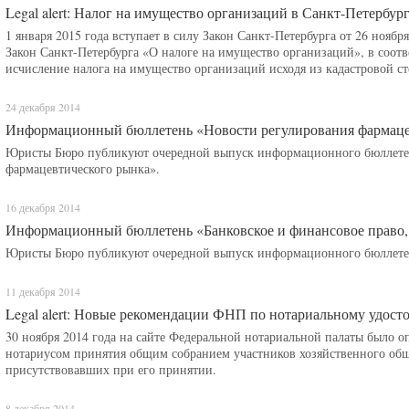
Legal alert: Налог на имущество организаций в Санкт-Петербург
1 января 2015 года вступает в силу Закон Санкт-Петербурга от 26 нояб
Закон Санкт-Петербурга «О налоге на имущество организаций», в соотв
исчисление налога на имущество организаций исходя из кадастровой с
24 декабря 2014
Информационный бюллетень «Новости регулирования фармаце
Юристы Бюро публикуют очередной выпуск информационного бюллетен
фармацевтического рынка».
16 декабря 2014
Информационный бюллетень «Банковское и финансовое право,
Юристы Бюро публикуют очередной выпуск информационного бюллетен
11 декабря 2014
Legal alert: Новые рекомендации ФНП по нотариальному удос
30 ноября 2014 года на сайте Федеральной нотариальной палаты было 
нотариусом принятия общим собранием участников хозяйственного обще
присутствовавших при его принятии.
8 декабря 2014