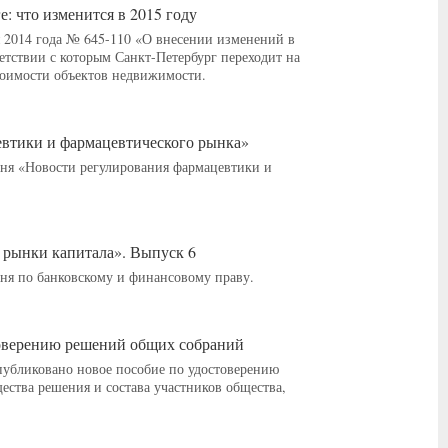
е: что изменится в 2015 году
ря 2014 года № 645-110 «О внесении изменений в
етствии с которым Санкт-Петербург переходит на
тоимости объектов недвижимости.
втики и фармацевтического рынка»
я «Новости регулирования фармацевтики и
 рынки капитала». Выпуск 6
я по банковскому и финансовому праву.
товерению решений общих собраний
опубликовано новое пособие по удостоверению
ства решения и состава участников общества,