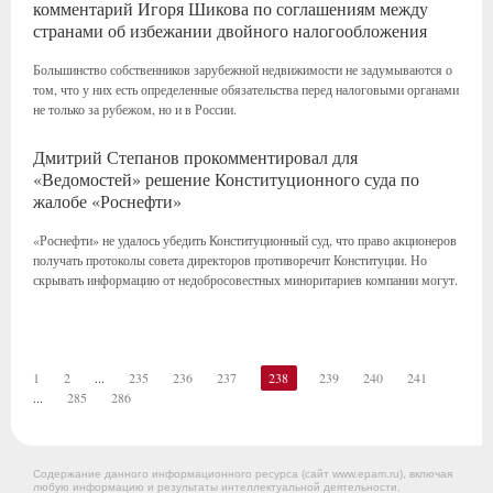
комментарий Игоря Шикова по соглашениям между
странами об избежании двойного налогообложения
Большинство собственников зарубежной недвижимости не задумываются о
том, что у них есть определенные обязательства перед налоговыми органами
не только за рубежом, но и в России.
Дмитрий Степанов прокомментировал для
«Ведомостей» решение Конституционного суда по
жалобе «Роснефти»
«Роснефти» не удалось убедить Конституционный суд, что право акционеров
получать протоколы совета директоров противоречит Конституции. Но
скрывать информацию от недобросовестных миноритариев компании могут.
1
2
...
235
236
237
238
239
240
241
...
285
286
Содержание данного информационного ресурса (сайт www.epam.ru), включая
любую информацию и результаты интеллектуальной деятельности,