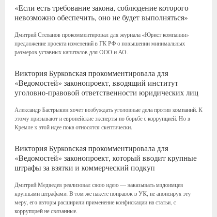
«Если есть требование закона, соблюдение которого
невозможно обеспечить, оно не будет выполняться»
Дмитрий Степанов прокомментировал для журнала «Юрист компании»
предложение проекта изменений в ГК РФ о повышении минимальных
размеров уставных капиталов для ООО и АО.
Виктория Бурковская прокомментировала для
«Ведомостей» законопроект, вводящий институт
уголовно-правовой ответственности юридических лиц
Александр Бастрыкин хочет возбуждать уголовные дела против компаний. К
этому призывают и европейские эксперты по борьбе с коррупцией. Но в
Кремле к этой идее пока относятся скептически.
Виктория Бурковская прокомментировала для
«Ведомостей» законопроект, который вводит крупные
штрафы за взятки и коммерческий подкуп
Дмитрий Медведев реализовал свою идею — наказывать мздоимцев
крупными штрафами. В том же пакете поправок в УК, не анонсируя эту
меру, его авторы расширили применение конфискации на статьи, с
коррупцией не связанные.