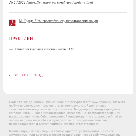
№ 2 / 2021 /
https://www.top-personal.ru/adminlaws.html
М. Бурда. Чем грозит бизнесу использование вацап
ПРАКТИКИ
—
Интеллектуальная собственность / ТМТ
ВЕРНУТЬСЯ НАЗАД
Содержание данного информационного ресурса (сайт www.epam.ru), включая
любую информацию и результаты интеллектуальной деятельности,
защищены законодательством Российской Федерации и международными
соглашениями. Любое использование, копирование, воспроизведение или
распространение любой размещенной информации, материалов и (или) их
частей не допускается без предварительного получения согласия
правообладателя и влечет применение мер ответственности.
Комментарии, презентации и статьи юристов, размещенные на сайте
www.epam.ru, или доступ к которым предоставлен через сайт www.epam.ru,