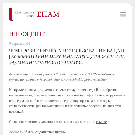
ИНФОЦЕНТР
9 апреля 2021
ЧЕМ ГРОЗИТ БИЗНЕСУ ИСПОЛЬЗОВАНИЕ ВАЦАП
|
КОММЕНТАРИЙ МАКСИМА БУРДЫ ДЛЯ ЖУРНАЛА
«АДМИНИСТРАТИВНОЕ ПРАВО»
Комментарий к материалу:
https://strana.ua/news/311121-whatsapp-
otpravljaet-dannye-v-facebook-chto-eto-znachit-dlja-polzovatelej.html
На примере комментируемого случая следует в очередной раз обратить
внимание на то, что раскрытие «чувствительной» информации, загружаемой
или передаваемой пользователями через популярные мессенджеры,
социальные сети, файлообменники и иные облачные ресурсы, не является
новинкой.
С полным текстом комментария можно ознакомиться по
ссылке
.
Журнал «Административное право»