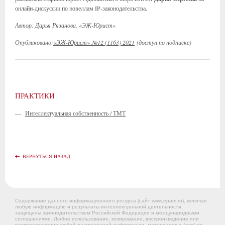
онлайн-дискуссии по новеллам IP-законодательства.
Автор: Дарья Рязанова, «ЭЖ-Юрист»
Опубликовано:
«ЭЖ-Юрист» №12 (1163) 2021
(доступ по подписке)
ПРАКТИКИ
—
Интеллектуальная собственность / ТМТ
ВЕРНУТЬСЯ НАЗАД
Содержание данного информационного ресурса (сайт www.epam.ru), включая
любую информацию и результаты интеллектуальной деятельности,
защищены законодательством Российской Федерации и международными
соглашениями. Любое использование, копирование, воспроизведение или
распространение любой размещенной информации, материалов и (или) их