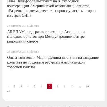
Илья Никифоров выступит на X ежегодной
конференции Американской ассоциации юристов
«Разрешение коммерческих споров с участием сторон
из стран СНГ»
26 сентября 2018, Москва
АБ ЕПАМ поддерживает семинар Ассоциации
молодых юристов при Международном центре
разрешения споров
26 сентября 2018, Москва
Ольга Тянгаева и Мария Демина выступят на заседании
комитета по трудовым ресурсам Американской
торговой палаты
1
2
3
4
5
6
7
8
9
10
...
19
20