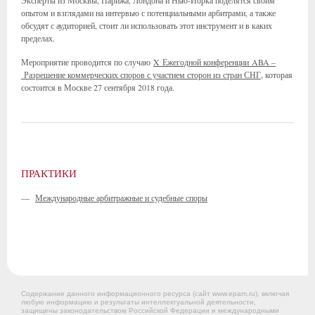
Эксперты из Москвы, Парижа, Лондона и Нью-Йорка поделятся своим
опытом и взглядами на интервью с потенциальными арбитрами, а также
обсудят с аудиторией, стоит ли использовать этот инструмент и в каких
пределах.
Мероприятие проводится по случаю
X Ежегодной конференции ABA –
Разрешение коммерческих споров с участием сторон из стран СНГ
, которая
состоится в Москве 27 сентября 2018 года.
ПРАКТИКИ
—
Международные арбитражные и судебные споры
Содержание данного информационного ресурса (сайт www.epam.ru), включая
любую информацию и результаты интеллектуальной деятельности,
защищены законодательством Российской Федерации и международными