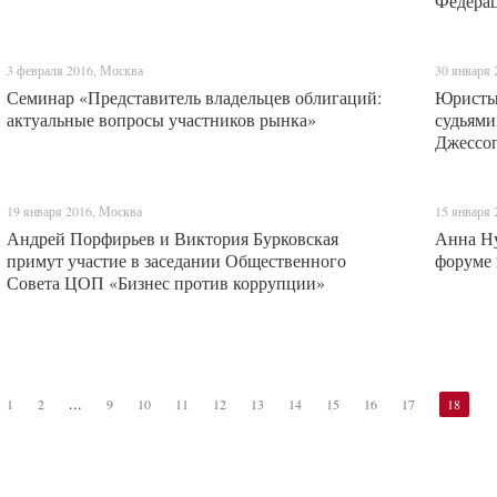
Федера
3 февраля 2016, Москва
30 января 
Семинар «Представитель владельцев облигаций:
Юристы
актуальные вопросы участников рынка»
судьями
Джессо
19 января 2016, Москва
15 января 
Андрей Порфирьев и Виктория Бурковская
Анна Ну
примут участие в заседании Общественного
форуме 
Совета ЦОП «Бизнес против коррупции»
...
1
2
9
10
11
12
13
14
15
16
17
18