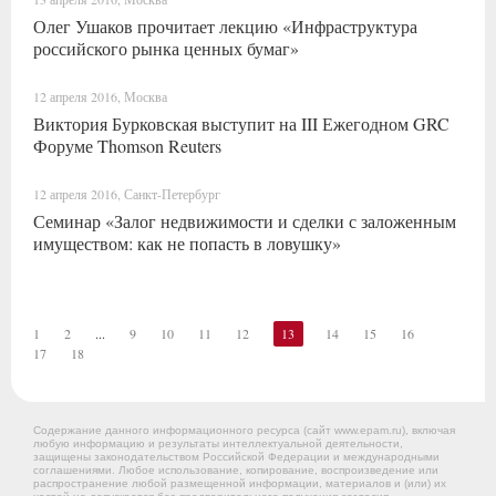
Олег Ушаков прочитает лекцию «Инфраструктура
российского рынка ценных бумаг»
12 апреля 2016, Москва
Виктория Бурковская выступит на III Ежегодном GRC
Форуме Thomson Reuters
12 апреля 2016, Санкт-Петербург
Семинар «Залог недвижимости и сделки с заложенным
имуществом: как не попасть в ловушку»
1
2
...
9
10
11
12
13
14
15
16
17
18
Содержание данного информационного ресурса (сайт www.epam.ru), включая
любую информацию и результаты интеллектуальной деятельности,
защищены законодательством Российской Федерации и международными
соглашениями. Любое использование, копирование, воспроизведение или
распространение любой размещенной информации, материалов и (или) их