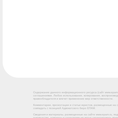
Содержание данного информационного ресурса (сайт www.epam
соглашениями. Любое использование, копирование, воспроизвед
правообладателя и влечет применение мер ответственности.
Комментарии, презентации и статьи юристов, размещенные на са
совпадать с позицией Адвокатского бюро ЕПАМ.
Сведения и материалы, размещенные на сайте www.epam.ru, под
руководство, адвокаты и сотрудники не могут гарантировать пр