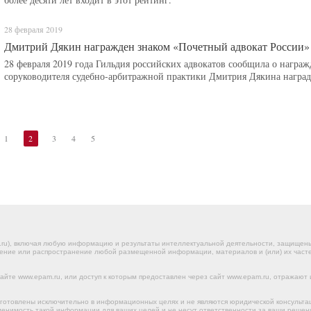
28 февраля 2019
Дмитрий Дякин награжден знаком «Почетный адвокат России»
28 февраля 2019 года Гильдия российских адвокатов сообщила о нагр
соруководителя судебно-арбитражной практики Дмитрия Дякина наград
1
2
3
4
5
.ru), включая любую информацию и результаты интеллектуальной деятельности, защище
ение или распространение любой размещенной информации, материалов и (или) их частей
йте www.epam.ru, или доступ к которым предоставлен через сайт www.epam.ru, отражают 
готовлены исключительно в информационных целях и не являются юридической консульта
именимость такой информации для ваших целей и не несут ответственности за ваши реше