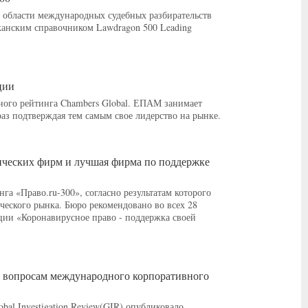
 области международных судебных разбирательств
иканским справочником Lawdragon 500 Leading
ции
ного рейтинга Chambers Global. ЕПАМ занимает
аз подтверждая тем самым свое лидерство на рынке.
ических фирм и лучшая фирма по поддержке
га «Право.ru-300», согласно результатам которого
еского рынка. Бюро рекомендовано во всех 28
ации «Коронавирусное право - поддержка своей
 вопросам международного корпоративного
bal Investigation Review(GIR) опубликовало