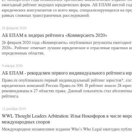
ежегодный рейтинг ведущих юридических фирм. АБ ЕПАМ шестой год п
юридических консультантов со всего мира, специализирующихся на пр
рамках сложных трансграничных расследований.
26 февраля 2020
АБ ЕПАМ в лидерах рейтинга «Коммерсантъ 2020»
26 февраля 2020 года «Коммерсантъ» опубликовал результаты ежегодно
2020». Рейтинг отмечает лучшие юридические и отраслевые практики ю
определенных областях.
9 января 2020
АБ ЕПАМ - рекордсмен первого индивидуального рейтинга юр
Право.ru опубликовало первый индивидуальный рейтинг юристов*, сос
юридических компаний России Право.ru-300. В рейтинг вошло 28 юри
рекомендованы в 27 областях права. Данный показатель стал абсолютн
рейтинга.
12 декабря 2019
WWL Thought Leaders Arbitration: Илья Никифоров в числе мир
международных споров
Международное независимое издание Who’s Who Legal ежегодно публикуе