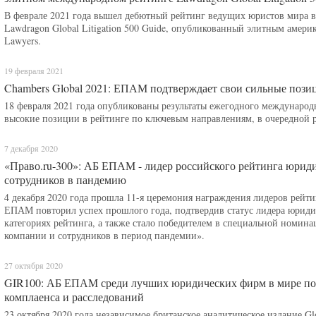
В феврале 2021 года вышел дебютный рейтинг ведущих юристов мира в
Lawdragon Global Litigation 500 Guide, опубликованный элитным амер
Lawyers.
19 февраля 2021
Chambers Global 2021: ЕПАМ подтверждает свои сильные пози
18 февраля 2021 года опубликованы результаты ежегодного международ
высокие позиции в рейтинге по ключевым направлениям, в очередной р
7 декабря 2020
«Право.ru-300»: АБ ЕПАМ - лидер российского рейтинга юрид
сотрудников в пандемию
4 декабря 2020 года прошла 11-я церемония награждения лидеров рейтин
ЕПАМ повторил успех прошлого года, подтвердив статус лидера юридич
категориях рейтинга, а также стало победителем в специальной номин
компании и сотрудников в период пандемии».
27 октября 2020
GIR100: АБ ЕПАМ среди лучших юридических фирм в мире по
комплаенса и расследований
23 октября 2020 года независимое британское аналитическое издание Glo