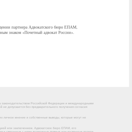
аждении партнера Адвокатского бюро ЕПАМ,
ным знаком «Почетный адвокат России».
ны законодательством Российской Федерации и международными
 не допускается без предварительного получения согласия
их личное мнение и собственные выводы, которые могут не
цией или заключением. Адвокатское бюро ЕПАМ, его
ния и связанные с ними возможные прямые или косвенные потери