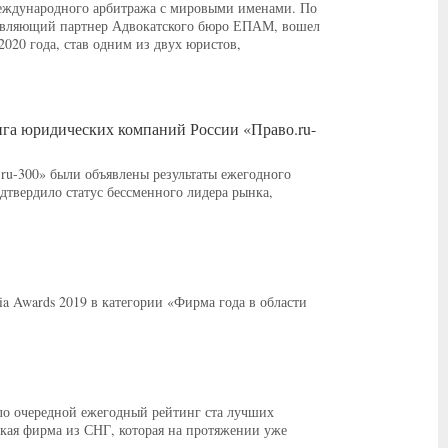
 международного арбитража с мировыми именами. По
равляющий партнер Адвокатского бюро ЕПАМ, вошел
020 года, став одним из двух юристов,
га юридических компаний России «Право.ru-
ru-300» были объявлены результаты ежегодного
твердило статус бессменного лидера рынка,
 Awards 2019 в категории «Фирма года в области
вало очередной ежегодный рейтинг ста лучших
ая фирма из СНГ, которая на протяжении уже