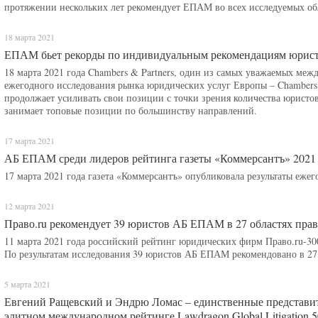
протяжении нескольких лет рекомендует ЕПАМ во всех исследуемых обл
18 марта 2021
ЕПАМ бьет рекорды по индивидуальным рекомендациям юристо
18 марта 2021 года Chambers & Partners, один из самых уважаемых меж
ежегодного исследования рынка юридических услуг Европы – Chambers
продолжает усиливать свои позиции с точки зрения количества юристо
занимает топовые позиции по большинству направлений.
17 марта 2021
АБ ЕПАМ среди лидеров рейтинга газеты «Коммерсантъ» 2021
17 марта 2021 года газета «Коммерсантъ» опубликовала результаты еже
12 марта 2021
Право.ru рекомендует 39 юристов АБ ЕПАМ в 27 областях прав
11 марта 2021 года российский рейтинг юридических фирм Право.ru-3
По результатам исследования 39 юристов АБ ЕПАМ рекомендовано в 27 
5 марта 2021
Евгений Ращевский и Эндрю Ломас – единственные представи
элитном международном рейтинге Lawdragon Global Litigation 5