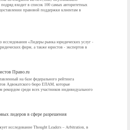
одряд входит в список 100 самых авторитетных
едоставлении правовой поддержки клиентам в
го исследования «Лидеры рынка юридических услуг -
ридических фирм, а также юристов - экспертов в
истов Право.ru
тавленный на базе федерального рейтинга
стов Адвокатского бюро ЕПАМ, которые
ым рекордом среди всех участников индивидуального
овых лидеров в сфере разрешения
т исследование Thought Leaders – Arbitration, в