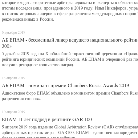
которое входят авторитетные арбитры, адвокаты и эксперты в области
итогам исследования, проведенного в 2019 году, Илья Никифоров, уп
в список мировых лидеров в сфере разрешения международных споров 2
рекомендованных в России.
6 декабря 2019
АБ ЕПАМ - бессменный лидер ведущего национального рейтин
300»
5 декабря 2019 года на Х юбилейной торжественной церемонии «Право.
рейтинга юридических компаний России. АБ ЕПАМ в очередной раз под
получив рекордное количество наград.
18 апреля 2019
АБ ЕПАМ - номинант премии Chambers Russia Awards 2019
Адвокатское бюро ЕПАМ объявлено номинантом премии Chambers Russia
разрешения споров».
10 апреля 2019
ЕПАМ 11 лет подряд в рейтинге GAR 100
5 апреля 2019 года издание Global Arbitration Review (GAR) опублико
арбитражных практик мира – GAR100. ЕПАМ – единственная юридическ
более десяти лет входит в этот рейтинг.