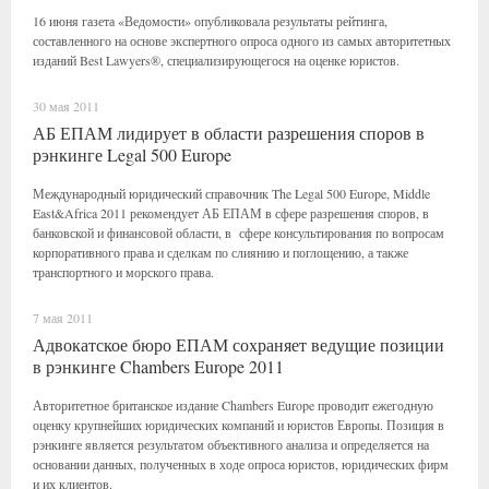
16 июня газета «Ведомости» опубликовала результаты рейтинга,
составленного на основе экспертного опроса одного из самых авторитетных
изданий Best Lawyers®, специализирующегося на оценке юристов.
30 мая 2011
АБ ЕПАМ лидирует в области разрешения споров в
рэнкинге Legal 500 Europe
Международный юридический справочник The Legal 500 Europe, Middle
East&Africa 2011 рекомендует АБ ЕПАМ в сфере разрешения споров, в
банковской и финансовой области, в сфере консультирования по вопросам
корпоративного права и сделкам по слиянию и поглощению, а также
транспортного и морского права.
7 мая 2011
Адвокатское бюро ЕПАМ сохраняет ведущие позиции
в рэнкинге Chambers Europe 2011
Авторитетное британское издание Chambers Europe проводит ежегодную
оценку крупнейших юридических компаний и юристов Европы. Позиция в
рэнкинге является результатом объективного анализа и определяется на
основании данных, полученных в ходе опроса юристов, юридических фирм
и их клиентов.