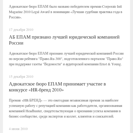
Адвокатское бюро ЕПАМ было названо победителем премии Corporate Intl
Magazine 2010 Legal Award в номинации «Лучшая судебная практика года в
России».
17 декабря 2010
АБ ЕПАМ признано лучшей юридической компанией
России
Адвокатское бюро ЕПАМ признано лучшей юридической компанией России
по версии рейтинга "Право.Ru-300", подготовленного порталом "Право.Ru"
при поддержке газеты "Ведомости" и аудиторской компании Ernst & Young.
15 декабря 2010
Адвокатское бюро ЕПАМ принимает участие в
конкурсе «HR-бренд 2010»
Премия «HR-БРЕНД» — это ежегодная независимая премия за наиболее
успешную работу с репутацией компании как работодателя, организованная
компанией Headhunter, свидетельствующая о признании успеха компании в
бизнес-сообществе, среди экспертов и коллег, клиентов и соискателей.
4 июня 2010