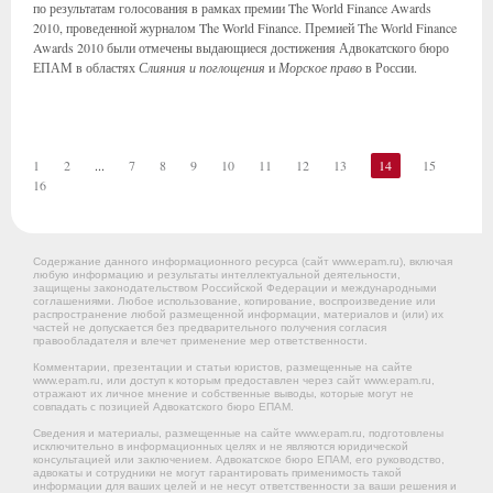
по результатам голосования в рамках премии The World Finance Awards
2010, проведенной журналом The World Finance. Премией The World Finance
Awards 2010 были отмечены выдающиеся достижения Адвокатского бюро
ЕПАМ в областях
Слияния и поглощения
и
Морское право
в России.
1
2
...
7
8
9
10
11
12
13
14
15
16
Содержание данного информационного ресурса (сайт www.epam.ru), включая
любую информацию и результаты интеллектуальной деятельности,
защищены законодательством Российской Федерации и международными
соглашениями. Любое использование, копирование, воспроизведение или
распространение любой размещенной информации, материалов и (или) их
частей не допускается без предварительного получения согласия
правообладателя и влечет применение мер ответственности.
Комментарии, презентации и статьи юристов, размещенные на сайте
www.epam.ru, или доступ к которым предоставлен через сайт www.epam.ru,
отражают их личное мнение и собственные выводы, которые могут не
совпадать с позицией Адвокатского бюро ЕПАМ.
Сведения и материалы, размещенные на сайте www.epam.ru, подготовлены
исключительно в информационных целях и не являются юридической
консультацией или заключением. Адвокатское бюро ЕПАМ, его руководство,
адвокаты и сотрудники не могут гарантировать применимость такой
информации для ваших целей и не несут ответственности за ваши решения и