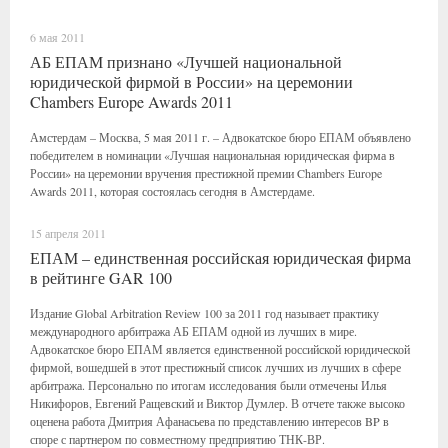
6 мая 2011
АБ ЕПАМ признано «Лучшей национальной
юридической фирмой в России» на церемонии
Chambers Europe Awards 2011
Амстердам – Москва, 5 мая 2011 г. – Адвокатское бюро ЕПАМ объявлено
победителем в номинации «Лучшая национальная юридическая фирма в
России» на церемонии вручения престижной премии Chambers Europe
Awards 2011, которая состоялась сегодня в Амстердаме.
15 апреля 2011
ЕПАМ – единственная российская юридическая фирма
в рейтинге GAR 100
Издание Global Arbitration Review 100 за 2011 год называет практику
международного арбитража АБ ЕПАМ одной из лучших в мире.
Адвокатское бюро ЕПАМ является единственной российской юридической
фирмой, вошедшей в этот престижный список лучших из лучших в сфере
арбитража. Персонально по итогам исследования были отмечены Илья
Никифоров, Евгений Ращевский и Виктор Думлер. В отчете также высоко
оценена работа Дмитрия Афанасьева по представлению интересов BP в
споре с партнером по совместному предприятию ТНК-ВР.