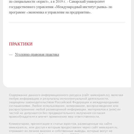
по специальности «юрист», а в 2019 г. - Самарский университет
государственного управления «Международный институт рынка» по
программе «экономика и управление на предприятии».
ПРАКТИКИ
—
Уголовно-правовая практика
Содержание данного информационного ресурса (сайт www.epam.ru), включая
любую информацию и результаты интеллектуальной деятельности,
защищены законодательством Российской Федерации и международными
соглашениями. Любое использование, копирование, воспроизведение или
распространение любой размещенной информации, материалов и (или) их
частей не допускается без предварительного получения согласия
правообладателя и влечет применение мер ответственности.
Комментарии, презентации и статьи юристов, размещенные на сайте
www.epam.ru, или доступ к которым предоставлен через сайт www.epam.ru,
отражают их личное мнение и собственные выводы, которые могут не