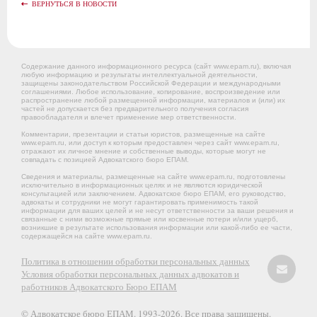
ВЕРНУТЬСЯ В НОВОСТИ
Содержание данного информационного ресурса (сайт www.epam.ru), включая
любую информацию и результаты интеллектуальной деятельности,
защищены законодательством Российской Федерации и международными
соглашениями. Любое использование, копирование, воспроизведение или
распространение любой размещенной информации, материалов и (или) их
частей не допускается без предварительного получения согласия
правообладателя и влечет применение мер ответственности.
Комментарии, презентации и статьи юристов, размещенные на сайте
www.epam.ru, или доступ к которым предоставлен через сайт www.epam.ru,
отражают их личное мнение и собственные выводы, которые могут не
совпадать с позицией Адвокатского бюро ЕПАМ.
Сведения и материалы, размещенные на сайте www.epam.ru, подготовлены
исключительно в информационных целях и не являются юридической
консультацией или заключением. Адвокатское бюро ЕПАМ, его руководство,
адвокаты и сотрудники не могут гарантировать применимость такой
информации для ваших целей и не несут ответственности за ваши решения и
связанные с ними возможные прямые или косвенные потери и/или ущерб,
возникшие в результате использования информации или какой-либо ее части,
содержащейся на сайте www.epam.ru.
Политика в отношении обработки персональных данных
Условия обработки персональных данных адвокатов и
работников Адвокатского Бюро ЕПАМ
© Адвокатское бюро ЕПАМ. 1993-2026. Все права защищены.