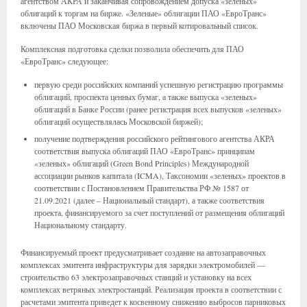
агентством АКРА и заканчивая сопровождением допуска «зеленых»
облигаций к торгам на бирже. «Зеленые» облигации ПАО «ЕвроТранс»
включены ПАО Московская биржа в первый котировальный список.
Комплексная подготовка сделки позволила обеспечить для ПАО
«ЕвроТранс» следующее:
первую среди российских компаний успешную регистрацию программы
облигаций, проспекта ценных бумаг, а также выпуска «зеленых»
облигаций в Банке России (ранее регистрация всех выпусков «зеленых»
облигаций осуществлялась Московской биржей);
получение подтверждения российского рейтингового агентства АКРА
соответствия выпуска облигаций ПАО «ЕвроТранс» принципам
«зеленых» облигаций (Green Bond Principles) Международной
ассоциации рынков капитала (ICMA), Таксономии «зеленых» проектов в
соответствии с Постановлением Правительства РФ № 1587 от
21.09.2021 (далее – Национальный стандарт), а также соответствия
проекта, финансируемого за счет поступлений от размещения облигаций
Национальному стандарту.
Финансируемый проект предусматривает создание на автозаправочных
комплексах эмитента инфраструктуры для зарядки электромобилей —
строительство 63 электрозаправочных станций и установку на всех
комплексах ветряных электростанций. Реализация проекта в соответствии с
расчетами эмитента приведет к косвенному снижению выбросов парниковых