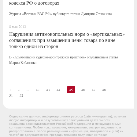
кодекса РФ о договорах
Журнал «Вестник ВАС РФ» публикует статью Дмитрия Степанова.
8 мая 2013
Нарушения антимонопольных норм о «вертикальных»
соглашениях при завышении цены товара по вине
только одной из сторон
В «Комментарии судебно-арбитражной практики» опубликована статья
Марии Кобаненко.
1
2
...
42
43
44
45
46
47
48
...
51
52
Содержание данного информационного ресурса (сайт www.epam.ru), включая
любую информацию и результаты интеллектуальной деятельности,
защищены законодательством Российской Федерации и международными
соглашениями. Любое использование, копирование, воспроизведение или
распространение любой размещенной информации, материалов и (или) их
частей не допускается без предварительного получения согласия