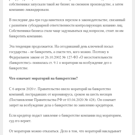
собственники запускали такой же бизнес на смежном производстве, а затем
компанию ликвидировали.
В последние два-три года наметился перелом в законодательстве, связанный
с развитием субсидиарной ответственности контролирующих копанию лиц.
Собственники бизнеса стали чаще задумываться над вопросом, стоит ли им
банкротить компанию.
Эта тенденция продолжается. На сегодняшний день ключевой посыл
государства – не банкротить, а спасти тех, кого можно. Поэтому в
Федеральном законе от 26.10.2002 № 127-ФЗ «О несостоятельности
(банкротстве)» появилась ст. 9.1 о моратории на возбуждение дел о
банкротстве.
Что означает мораторий на банкротство?
С 6 апреля 2020 г. Правительство ввело мораторий на банкротство
компаний, пострадавших от коронавируса, сроком на шесть месяцев
(Постановление Правительства РФ от 03.04.2020 № 428). Он означает
запрет на возбуждение дела о банкротстве по заявлению кредиторов.
Если кредитор подаст заявление о банкротстве компании под мораторием,
суд его вернет.
От моратория можно отказаться. Дело в том, что мораторий накладывает