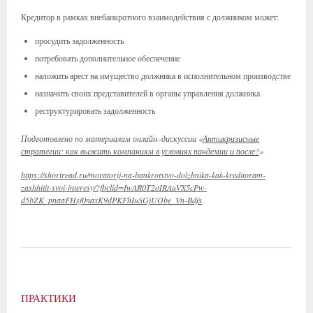
Кредитор в рамках внебанкротного взаимодействия с должником может:
просудить задолженность
потребовать дополнительное обеспечение
наложить арест на имущество должника в исполнительном производстве
назначить своих представителей в органы управления должника
реструктурировать задолженность
Подготовлено по материалам онлайн–дискуссии «
Антикризисные
стратегии: как выжить компаниям в условиях пандемии и после?
»
https://shortread.ru/moratorij-na-bankrotstvo-dolzhnika-kak-kreditoram-
zashhitit-svoi-interesy/?fbclid=IwAR0T2oIRAuVX5cPw-
d5bZK_pnaaFHsf0naxK9dPKFhIuSGjUObe_Vn-Bdfs
ПРАКТИКИ