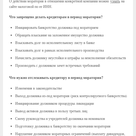
О действии моратория в отношении конкретной компании можно
узнать
на
сайте налоговой по ее ИНН.
Что запрещено делать кредиторам в период моратория?
Инициировать банкротство должника под мораторием
Обращать взыскание на заложенное имущество должника
Взыскивать долг по исполнительному листу в банке
Взыскивать долг в рамках исполнительного производства
Начислять должнику неустойки и штрафы за неисполнение обязательств
Производить с должником зачет встречных требований
Что нужно отслеживать кредитору в период моратория?
Изменения в законодательстве
Выход должника из-под моратория (риск контролируемого банкротства)
Инициирование должником процедуры ликвидации
Вывод активов должника в пользу третьих лиц
Смену руководства и учредителей должника на номиналов
Подготовку должника к банкротству по окончании моратория
Нарушение должником мораторных ограничений (выплату дивидендов,