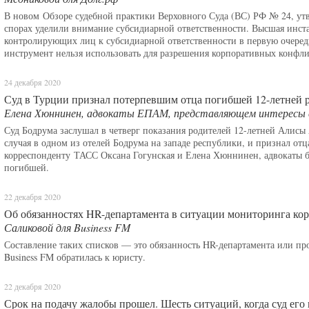
В новом Обзоре судебной практики Верховного Суда (ВС) РФ № 24, утв
спорах уделили внимание субсидиарной ответственности. Высшая инст
контролирующих лиц к субсидиарной ответственности в первую очеред
инструмент нельзя использовать для разрешения корпоративных конфли
24 декабря 2020
Суд в Турции признал потерпевшим отца погибшей 12-летней 
Елена Хюннинен, адвокаты ЕПАМ, представляющем интересы 
Суд Бодрума заслушал в четверг показания родителей 12-летней Алисы 
случая в одном из отелей Бодрума на западе республики, и признал о
корреспонденту ТАСС Оксана Гогунская и Елена Хюннинен, адвокаты
погибшей.
22 декабря 2020
Об обязанностях HR-департамента в ситуации мониторинга кор
Саликовой для Business FM
Составление таких списков — это обязанность HR-департамента или пр
Business FM обратилась к юристу.
22 декабря 2020
Срок на подачу жалобы прошел. Шесть ситуаций, когда суд его 