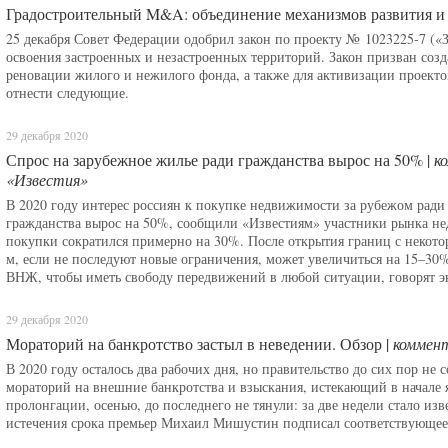
Градостроительный M&A: объединение механизмов развития и
25 декабря Совет Федерации одобрил закон по проекту № 1023225-7 («
освоения застроенных и незастроенных территорий. Закон призван соз
реновации жилого и нежилого фонда, а также для активизации проекто
отнести следующие.
29 декабря 2020
Спрос на зарубежное жилье ради гражданства вырос на 50% |
к
«Известия»
В 2020 году интерес россиян к покупке недвижимости за рубежом ради
гражданства вырос на 50%, сообщили «Известиям» участники рынка не
покупки сократился примерно на 30%. После открытия границ с некото
м, если не последуют новые ограничения, может увеличиться на 15–30
ВНЖ, чтобы иметь свободу передвижений в любой ситуации, говорят э
29 декабря 2020
Мораторий на банкротство застыл в неведении. Обзор |
коммент
В 2020 году осталось два рабочих дня, но правительство до сих пор не
мораторий на внешние банкротства и взыскания, истекающий в начале 
пролонгации, осенью, до последнего не тянули: за две недели стало изве
истечения срока премьер Михаил Мишустин подписал соответствующее