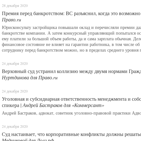
28 декабря 2020
Премия перед банкротством: ВС разъяснил, когда это возможно
Право.ru
Юрисконсульту застройщика повышали оклад и перечисляли премии даже 
банкротстве компании. А затем конкурсный управляющий попытался ос
ему платили за большой объем работы, да и сама зарплата обычная. Дел
финансовое состояние не влияет на гарантии работника, в том числе об
сотруднику перед банкротством можно, но в пределах среднего уровня 
24 декабря 2020
Верховный суд устранил коллизию между двумя нормами Гражд
Нуртдинова для Право.ru
24 декабря 2020
Уголовная и субсидиарная ответственность менеджмента и соб
спикера |
Андрей Бастраков для «Коммерсант»
Андрей Бастраков, адвокат, советник уголовно-правовой практики Ад
24 декабря 2020
Суд настаивает, что корпоративные конфликты должны решатьс
Медниковой для Долг.рф