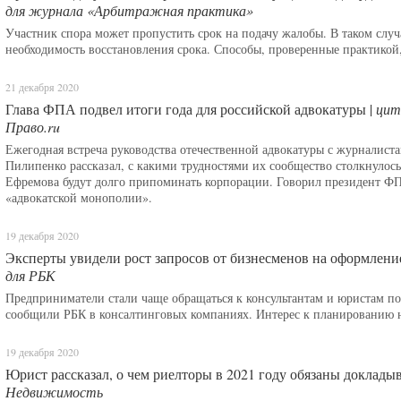
для журнала «Арбитражная практика»
Участник спора может пропустить срок на подачу жалобы. В таком случ
необходимость восстановления срока. Способы, проверенные практикой,
21 декабря 2020
Глава ФПА подвел итоги года для российской адвокатуры |
цит
Право.ru
Ежегодная встреча руководства отечественной адвокатуры с журналист
Пилипенко рассказал, с какими трудностями их сообщество столкнулось
Ефремова будут долго припоминать корпорации. Говорил президент ФП
«адвокатской монополии».
19 декабря 2020
Эксперты увидели рост запросов от бизнесменов на оформление
для РБК
Предприниматели стали чаще обращаться к консультантам и юристам п
сообщили РБК в консалтинговых компаниях. Интерес к планированию на
19 декабря 2020
Юрист рассказал, о чем риелторы в 2021 году обязаны докладыв
Недвижимость