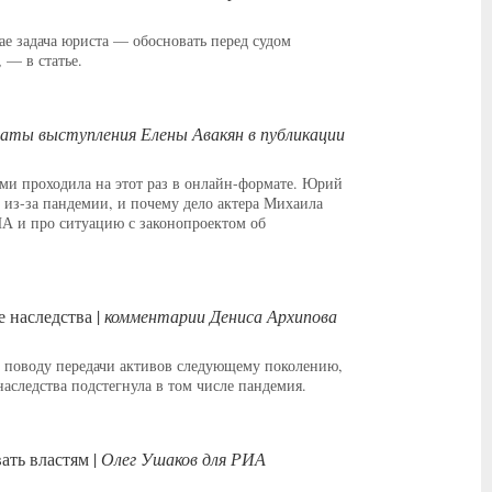
ае задача юриста — обосновать перед судом
 — в статье.
аты выступления Елены Авакян в публикации
ами проходила на этот раз в онлайн-формате. Юрий
 из-за пандемии, и почему дело актера Михаила
А и про ситуацию с законопроектом об
 наследства |
комментарии Дениса Архипова
о поводу передачи активов следующему поколению,
следства подстегнула в том числе пандемия.
ать властям |
Олег Ушаков для РИА