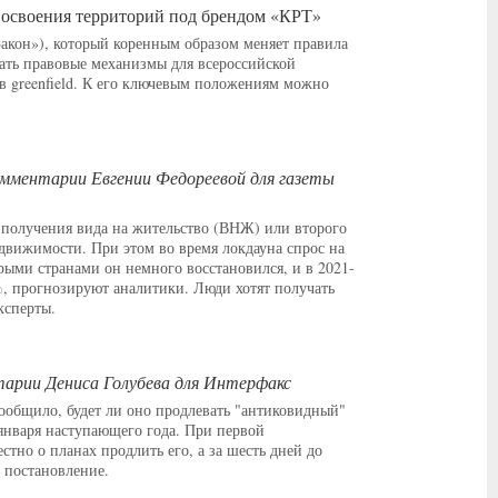
 освоения территорий под брендом «КРТ»
Закон»), который коренным образом меняет правила
дать правовые механизмы для всероссийской
в greenfield. К его ключевым положениям можно
омментарии Евгении Федореевой для газеты
 получения вида на жительство (ВНЖ) или второго
движимости. При этом во время локдауна спрос на
рыми странами он немного восстановился, и в 2021-
%, прогнозируют аналитики. Люди хотят получать
ксперты.
арии Дениса Голубева для Интерфакс
 сообщило, будет ли оно продлевать "антиковидный"
января наступающего года. При первой
стно о планах продлить его, а за шесть дней до
 постановление.