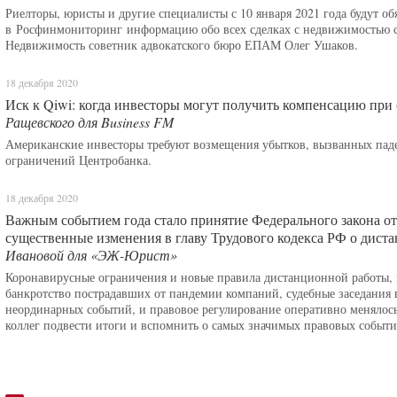
Риелторы, юристы и другие специалисты с 10 января 2021 года будут об
в Росфинмониторинг информацию обо всех сделках с недвижимостью с
Недвижимость советник адвокатского бюро ЕПАМ Олег Ушаков.
18 декабря 2020
Иск к Qiwi: когда инвесторы могут получить компенсацию при 
Ращевского для Business FM
Американские инвесторы требуют возмещения убытков, вызванных пад
ограничений Центробанка.
18 декабря 2020
Важным событием года стало принятие Федерального закона от
существенные изменения в главу Трудового кодекса РФ о диста
Ивановой для «ЭЖ-Юрист»
Коронавирусные ограничения и новые правила дистанционной работы, 
банкротство пострадавших от пандемии компаний, судебные заседания 
неординарных событий, и правовое регулирование оперативно менялос
коллег подвести итоги и вспомнить о самых значимых правовых события