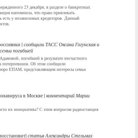
ержденного 23 декабря, в разделе о банкротных
анция напомнила, что право привлекать
ь есть у независимых кредиторов. Данный
ктов.
россиянки |
сообщили ТАСС Оксана Гогунская и
семьи погибшей
Адамовой, погибшей в результате несчастного
тца потерпевшим. Об этом сообщили
 бюро ЕПАМ, представляющем интересы семьи
онавируса в Москве |
комментарий Марии
осто их инициатива? С этим вопросом радиостанция
восстановит|
статья Александры Стельмах