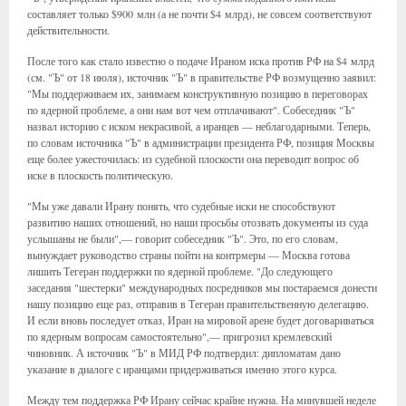
составляет только $900 млн (а не почти $4 млрд), не совсем соответствуют
действительности.
После того как стало известно о подаче Ираном иска против РФ на $4 млрд
(см. "Ъ" от 18 июля), источник "Ъ" в правительстве РФ возмущенно заявил:
"Мы поддерживаем их, занимаем конструктивную позицию в переговорах
по ядерной проблеме, а они нам вот чем отплачивают". Собеседник "Ъ"
назвал историю с иском некрасивой, а иранцев — неблагодарными. Теперь,
по словам источника "Ъ" в администрации президента РФ, позиция Москвы
еще более ужесточилась: из судебной плоскости она переводит вопрос об
иске в плоскость политическую.
"Мы уже давали Ирану понять, что судебные иски не способствуют
развитию наших отношений, но наши просьбы отозвать документы из суда
услышаны не были",— говорит собеседник "Ъ". Это, по его словам,
вынуждает руководство страны пойти на контрмеры — Москва готова
лишить Тегеран поддержки по ядерной проблеме. "До следующего
заседания "шестерки" международных посредников мы постараемся донести
нашу позицию еще раз, отправив в Тегеран правительственную делегацию.
И если вновь последует отказ, Иран на мировой арене будет договариваться
по ядерным вопросам самостоятельно",— пригрозил кремлевский
чиновник. А источник "Ъ" в МИД РФ подтвердил: дипломатам дано
указание в диалоге с иранцами придерживаться именно этого курса.
Между тем поддержка РФ Ирану сейчас крайне нужна. На минувшей неделе