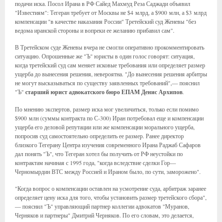
подачи иска. Посол Ирана в РФ Сайед Махмуд Реза Саджади объявил
"Известиям": Тегеран требует от Москвы не $4 млрд, а $900 млн, а $3 млрд
компенсации "в качестве наказания России" Третейский суд Женевы "без
ведома иранской стороны и вопреки ее желанию прибавил сам".
В Третейском суде Женевы вчера не смогли оперативно прокомментировать
ситуацию. Опрошенные же "Ъ" юристы в один голос говорят: ситуация,
когда третейский суд сам меняет исковые требования или определяет размер
ущерба до вынесения решения, невероятна. "До вынесения решения арбитры
не могут высказываться по существу заявленных требований",— пояснил
"Ъ"
старший юрист адвокатского бюро ЕПАМ Денис Архипов
.
По мнению экспертов, размер иска мог увеличиться, только если помимо
$900 млн (суммы контракта по С-300) Иран потребовал еще и компенсации
ущерба его деловой репутации или же компенсации морального ущерба,
попросив суд самостоятельно определить ее размер. Ранее директор
близкого Тегерану Центра изучения современного Ирана Раджаб Сафаров
дал понять "Ъ", что Тегеран хотел бы получить от РФ неустойки по
контрактам начиная с 1995 года, "когда вследствие сделки Гор—
Черномырдин ВТС между Россией и Ираном было, по сути, заморожено".
"Когда вопрос о компенсации оставлен на усмотрение суда, арбитраж заранее
определяет цену иска для того, чтобы установить размер третейского сбора",
— пояснил "Ъ" управляющий партнер коллегии адвокатов "Муранов,
Черняков и партнеры" Дмитрий Черняков. По его словам, это делается,