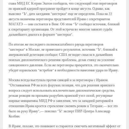
глава МИД ЕС Кэтрин Эштон сообщила, что следующий этап переговоров
по иранской ядерной программе пройдет в конце августа. Однако, как
выяснил "Ъ", дата заседания "шестерки" еще не определена. Пока на 22
августа назначены переговоры представителей Ирана с секретариатом
МАГАТЭ — они состоятся в Вене. Об этом "Ъ" сообщил источник, близкий
к секретариату организации. От этой встречи во многом зависит судьба
дальнейшего диалога в формате "шестерки".
По итогам же последнего полномасштабного раунда переговоров
"шестерки" в Москве, не принесшего результатов, источник "Ъ", близкий к
американской делегации сообщил: США не видят смысла в дальнейших
поисках дипломатического решения проблемы, делая ставку на усиление
санкционного давления. Если же переговоры прекратятся, это окончательно
убедит израильских "ястребов" в необходимости нанесения удара по Ирану.
Москва всегда выступала против санкций и за переговоры с Ираном.
"Отстаиваемая РФ на всех форумах позиция, что для решения иранского
вопроса следует использовать исключительно дипломатические средства,
резкая реакция на призывы разрубить иранский узел силой, регулярные
мирные инициативы МИД РФ и заявления, что за западной риторикой в
отношении Ирана кроется стремление сменить режим в Тегеране,— все это
было на руку Ирану",— пояснил "Ъ" эксперт ПИР-Центра Александр
Колбин.
В Иране, похоже, это понимают и стараются смягчить негативный эффект от