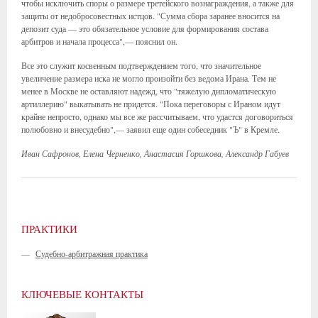
чтобы исключить споры о размере третейского вознаграждения, а также для
защиты от недобросовестных истцов. "Сумма сбора заранее вносится на
депозит суда — это обязательное условие для формирования состава
арбитров и начала процесса",— пояснил он.
Все это служит косвенным подтверждением того, что значительное
увеличение размера иска не могло произойти без ведома Ирана. Тем не
менее в Москве не оставляют надежд, что "тяжелую дипломатическую
артиллерию" выкатывать не придется. "Пока переговоры с Ираном идут
крайне непросто, однако мы все же рассчитываем, что удастся договориться
полюбовно и внесудебно",— заявил еще один собеседник "Ъ" в Кремле.
Иван Сафронов, Елена Черненко, Анастасия Горшкова, Александр Габуев
ПРАКТИКИ
—
Судебно-арбитражная практика
КЛЮЧЕВЫЕ КОНТАКТЫ