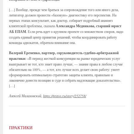
[…] Вообще, прежде чем браться за сопровождение того или иного дела,
литигатор должен провести «базовую» диагностику его перспектив. На
первых этапах консультант, как доктор, собирает подробный анамнез
клиентской проблемы, сказала
Александра Медникова, старший юрист
АБ ЕПАМ
. Если речь идет о крупном проекте со множеством споров, надо
создать единый центр принятия решений, чтобы координировать работу
команды адвокатов, обратила внимание она.
Валерий Еременко, партнер, соруководитель судебно-арбитражной
практики:
«В период жесткой конкуренции на рынке юридических услуг
выигрывает не тот, кто знает право лучше, — знание права в любом случае
обязательно на 100%, — а тот, кто лучше всех делает свою работу: умеет
сформировать оптимальную стратегию защиты клиента, правильно и
лаконично донести позицию в суде и собрать надлежащие доказательства».
[…]
Алексей Малаховский,
https://pravo.ru/story/252758/
ПРАКТИКИ