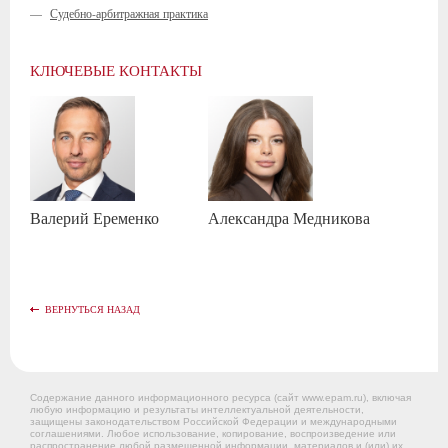
—
Судебно-арбитражная практика
КЛЮЧЕВЫЕ КОНТАКТЫ
Валерий
Еременко
Александра
Медникова
ВЕРНУТЬСЯ НАЗАД
Содержание данного информационного ресурса (сайт www.epam.ru), включая
любую информацию и результаты интеллектуальной деятельности,
защищены законодательством Российской Федерации и международными
соглашениями. Любое использование, копирование, воспроизведение или
распространение любой размещенной информации, материалов и (или) их