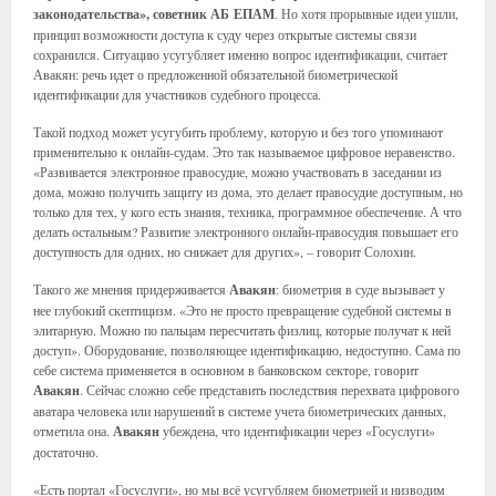
законодательства», советник АБ ЕПАМ
. Но хотя прорывные идеи ушли,
принцип возможности доступа к суду через открытые системы связи
сохранился. Ситуацию усугубляет именно вопрос идентификации, считает
Авакян: речь идет о предложенной обязательной биометрической
идентификации для участников судебного процесса.
Такой подход может усугубить проблему, которую и без того упоминают
применительно к онлайн-судам. Это так называемое цифровое неравенство.
«Развивается электронное правосудие, можно участвовать в заседании из
дома, можно получить защиту из дома, это делает правосудие доступным, но
только для тех, у кого есть знания, техника, программное обеспечение. А что
делать остальным? Развитие электронного онлайн-правосудия повышает его
доступность для одних, но снижает для других», – говорит Солохин.
Такого же мнения придерживается
Авакян
: биометрия в суде вызывает у
нее глубокий скептицизм. «Это не просто превращение судебной системы в
элитарную. Можно по пальцам пересчитать физлиц, которые получат к ней
доступ». Оборудование, позволяющее идентификацию, недоступно. Сама по
себе система применяется в основном в банковском секторе, говорит
Авакян
. Сейчас сложно себе представить последствия перехвата цифрового
аватара человека или нарушений в системе учета биометрических данных,
отметила она.
Авакян
убеждена, что идентификации через «Госуслуги»
достаточно.
«Есть портал «Госуслуги», но мы всё усугубляем биометрией и низводим