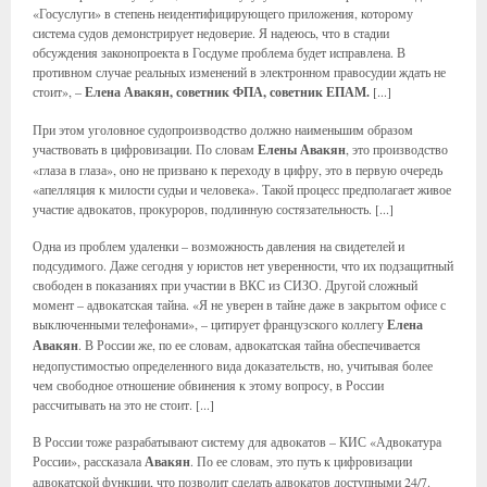
«Госуслуги» в степень неидентифицирующего приложения, которому
система судов демонстрирует недоверие. Я надеюсь, что в стадии
обсуждения законопроекта в Госдуме проблема будет исправлена. В
противном случае реальных изменений в электронном правосудии ждать не
стоит», –
Елена Авакян, советник ФПА, советник ЕПАМ.
[...]
При этом уголовное судопроизводство должно наименьшим образом
участвовать в цифровизации. По словам
Елены Авакян
, это производство
«глаза в глаза», оно не призвано к переходу в цифру, это в первую очередь
«апелляция к милости судьи и человека». Такой процесс предполагает живое
участие адвокатов, прокуроров, подлинную состязательность. [...]
Одна из проблем удаленки – возможность давления на свидетелей и
подсудимого. Даже сегодня у юристов нет уверенности, что их подзащитный
свободен в показаниях при участии в ВКС из СИЗО. Другой сложный
момент – адвокатская тайна. «Я не уверен в тайне даже в закрытом офисе с
выключенными телефонами», – цитирует французского коллегу
Елена
Авакян
. В России же, по ее словам, адвокатская тайна обеспечивается
недопустимостью определенного вида доказательств, но, учитывая более
чем свободное отношение обвинения к этому вопросу, в России
рассчитывать на это не стоит. [...]
В России тоже разрабатывают систему для адвокатов – КИС «Адвокатура
России», рассказала
Авакян
. По ее словам, это путь к цифровизации
адвокатской функции, что позволит сделать адвокатов доступными 24/7.