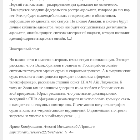
Первый этап системы – распределение дел адвокатам по назначению.
Планируется создание федерального реестра адвокатов, которого до сих пор
нет. Реестр будет взаимодействовать с госреестрами и обеспечивать
информацию об адвокате, его статусе. По словам
Авакян
, в системе будут
личные кабинеты адвокатов, через нее будут осуществляться деятельность
адвокатов, онлайн-процесс, система электронной подписи, которая позволит
идентифицировать адвоката онлайн. [...]
Иностранный опыт
Но важно четко и слажено выстроить техническую составляющую. Эксперт
рассказал, что в Великобритании в отличие от России работа онлайн-
системы тестируется заранее судьей и сторонами процесса. А в американских
судах технологичные процессы проходят в основном в формате
телеконференций, рассказала старший юрист ЕПАМ Айс Лиджанова. К
тому же Zoom там не слишком доверяют из-за проблем с безопасностью
этой программы. Юрист рассказала, что участникам дистанционных
заседаний в США официально рекомендуют не использовать громкую связь
и находиться в нешумных помещениях. Иначе можно получить штраф от
судьи и попасть в «черный список» нарушителей. В дальнейшем это грозит
запретом на участие в онлайн-процессах. [...]
Ирина Кондратьева, Алексей Малаховский / Право.ru
https://pravo.ru/story/221644/?desc_tv_4=