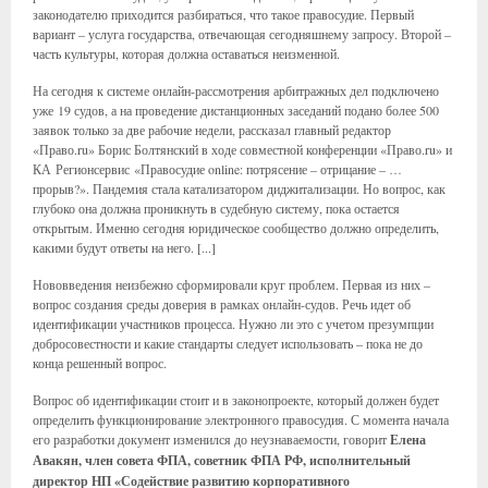
законодателю приходится разбираться, что такое правосудие. Первый
вариант – услуга государства, отвечающая сегодняшнему запросу. Второй –
часть культуры, которая должна оставаться неизменной.
На сегодня к системе онлайн-рассмотрения арбитражных дел подключено
уже 19 судов, а на проведение дистанционных заседаний подано более 500
заявок только за две рабочие недели, рассказал главный редактор
«Право.ru» Борис Болтянский в ходе совместной конференции «Право.ru» и
КА Регионсервис «Правосудие online: потрясение – отрицание – …
прорыв?». Пандемия стала катализатором диджитализации. Но вопрос, как
глубоко она должна проникнуть в судебную систему, пока остается
открытым. Именно сегодня юридическое сообщество должно определить,
какими будут ответы на него. [...]
Нововведения неизбежно сформировали круг проблем. Первая из них –
вопрос создания среды доверия в рамках онлайн-судов. Речь идет об
идентификации участников процесса. Нужно ли это с учетом презумпции
добросовестности и какие стандарты следует использовать – пока не до
конца решенный вопрос.
Вопрос об идентификации стоит и в законопроекте, который должен будет
определить функционирование электронного правосудия. С момента начала
его разработки документ изменился до неузнаваемости, говорит
Елена
Авакян, член совета ФПА, советник ФПА РФ, исполнительный
директор НП «Содействие развитию корпоративного