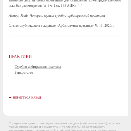
законную силу, является основанием для оставления позже предъявленного
иска без рассмотрения (п. 1 ч. 1 ст. 148 АПК). [...]
Автор: Майя Чокорая, юрист судебно-арбитражной практики
Статья опубликована в
журнале «Арбитражная практика»
№ 11, 2020г.
ПРАКТИКИ
—
Судебно-арбитражная практика
—
Банкротство
ВЕРНУТЬСЯ НАЗАД
Содержание данного информационного ресурса (сайт www.epam.ru), включая
любую информацию и результаты интеллектуальной деятельности,
защищены законодательством Российской Федерации и международными