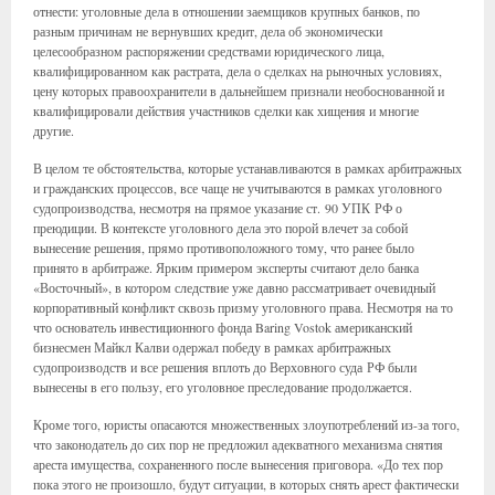
отнести: уголовные дела в отношении заемщиков крупных банков, по
разным причинам не вернувших кредит, дела об экономически
целесообразном распоряжении средствами юридического лица,
квалифицированном как растрата, дела о сделках на рыночных условиях,
цену которых правоохранители в дальнейшем признали необоснованной и
квалифицировали действия участников сделки как хищения и многие
другие.
В целом те обстоятельства, которые устанавливаются в рамках арбитражных
и гражданских процессов, все чаще не учитываются в рамках уголовного
судопроизводства, несмотря на прямое указание ст. 90 УПК РФ о
преюдиции. В контексте уголовного дела это порой влечет за собой
вынесение решения, прямо противоположного тому, что ранее было
принято в арбитраже. Ярким примером эксперты считают дело банка
«Восточный», в котором следствие уже давно рассматривает очевидный
корпоративный конфликт сквозь призму уголовного права. Несмотря на то
что основатель инвестиционного фонда Baring Vostok американский
бизнесмен Майкл Калви одержал победу в рамках арбитражных
судопроизводств и все решения вплоть до Верховного суда РФ были
вынесены в его пользу, его уголовное преследование продолжается.
Кроме того, юристы опасаются множественных злоупотреблений из-за того,
что законодатель до сих пор не предложил адекватного механизма снятия
ареста имущества, сохраненного после вынесения приговора. «До тех пор
пока этого не произошло, будут ситуации, в которых снять арест фактически