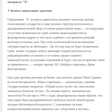
материале “Ъ”.
У бизнеса зашкаливает давление
Опрошенные “Ъ” эксперты единогласно называют несколько причин,
позволяющих государству в лице силовых структур использовать в
предпринимательской сфере уголовно-репрессивные меры.— это коррупция,
отсутствие независимости судей, влияние правоохранителей на
формирование кадров (в том числе судебное) и на принятие решений,
включая уголовные дела. При этом политической воли на изменение
ситуации юристы не наблюдают. «До тех пор пока не будет независимых
судов, можно создавать любую имитацию бурной деятельности по
реформированию уголовного и уголовно-процессуального
законодательства, но реальных изменений не будет, так как на практике закон
не применяется»,— говорит партнер АБ «Забейда и партнеры» Дарья
Константинова.
Еще одна причина давления на бизнес, как полагает адвокат Яков Гаджиев
из коллегии адвокатов «Юков и партнеры»,— конъюнктура, заданная
государственным аппаратом: «Общий посыл звучит так: невозможно
заниматься бизнесом честно». По мнению юриста, экономическая
экосистема России еще в 1990-х годах сформировалась таким образом, что
само право быть предпринимателем требовало выплат некоей крыше,
которая обеспечивала безопасность. С изменением системы
взаимоотношений платить пришлось уже «оборотням в погонах».