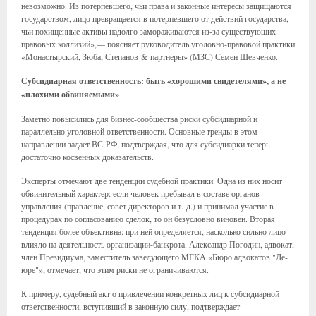
невозможно. Из потерпевшего, чьи права и законные интересы защищаются
государством, лицо превращается в потерпевшего от действий государства,
чьи похищенные активы надолго замораживаются из-за существующих
правовых коллизий»,— поясняет руководитель уголовно-правовой практики
«Монастырский, Зюба, Степанов & партнеры» (МЗС) Семен Шевченко.
Субсидиарная ответственность: быть «хорошими свидетелями», а не
«плохими обвиняемыми»
Заметно повысились для бизнес-сообщества риски субсидиарной и
параллельно уголовной ответственности. Основные тренды в этом
направлении задает ВС РФ, подтверждая, что для субсидиарки теперь
достаточно косвенных доказательств.
Эксперты отмечают две тенденции судебной практики. Одна из них носит
обвинительный характер: если человек пребывал в составе органов
управления (правление, совет директоров и т. д.) и принимал участие в
процедурах по согласованию сделок, то он безусловно виновен. Вторая
тенденция более объективна: при ней определяется, насколько сильно лицо
влияло на деятельность организации-банкрота. Александр Погодин, адвокат,
член Президиума, заместитель заведующего МГКА «Бюро адвокатов "Де-
юре"», отмечает, что этим риски не ограничиваются.
К примеру, судебный акт о привлечении конкретных лиц к субсидиарной
ответственности, вступивший в законную силу, подтверждает