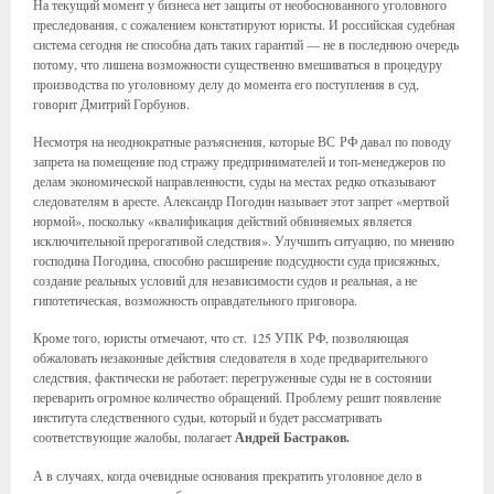
На текущий момент у бизнеса нет защиты от необоснованного уголовного
преследования, с сожалением констатируют юристы. И российская судебная
система сегодня не способна дать таких гарантий — не в последнюю очередь
потому, что лишена возможности существенно вмешиваться в процедуру
производства по уголовному делу до момента его поступления в суд,
говорит Дмитрий Горбунов.
Несмотря на неоднократные разъяснения, которые ВС РФ давал по поводу
запрета на помещение под стражу предпринимателей и топ-менеджеров по
делам экономической направленности, суды на местах редко отказывают
следователям в аресте. Александр Погодин называет этот запрет «мертвой
нормой», поскольку «квалификация действий обвиняемых является
исключительной прерогативой следствия». Улучшить ситуацию, по мнению
господина Погодина, способно расширение подсудности суда присяжных,
создание реальных условий для независимости судов и реальная, а не
гипотетическая, возможность оправдательного приговора.
Кроме того, юристы отмечают, что ст. 125 УПК РФ, позволяющая
обжаловать незаконные действия следователя в ходе предварительного
следствия, фактически не работает: перегруженные суды не в состоянии
переварить огромное количество обращений. Проблему решит появление
института следственного судьи, который и будет рассматривать
соответствующие жалобы, полагает
Андрей Бастраков.
А в случаях, когда очевидные основания прекратить уголовное дело в