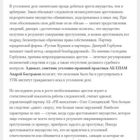
В уголовном деле значительно проще добиться ареста имущества, чем в
арбитраже. Закон обязывает следователя незамедлительно арестовывать
подозрительное имущество обвиняемых, подозреваемых и иных лиц. При
этом обосновывать свои действия он не обязан — хватает предоставления
сведений, дающих «достаточные основания полагать», что имущество
получено в результате совершения преступления, и можно арестовывать все
подряд, бесконтрольно обременяя права собственников. Партнер
юридической фирмы «Рустам Курмаев и партнеры» Дмитрий Горбунов
называет такой метод «ковровой бомбардировкой». По мнению господина
Горбунова, причина непропорциональных арестов — нечеткое регулирование
полномочий следствия и суда, а также отсутствие должного судебного
контроля.
Адвокат, советник уголовно-правовой практики АБ ЕПАМ
Андрей Бастраков
полагает, что полезным было бы и урегулировать в
УПК институт гражданского иска в уголовном деле.
Не последнюю роль в росте необоснованных арестов играет и
статистический показатель работы следователей, считает адвокат,
управляющий партнер АБ «РИ-консалтинг» Олег Сопоцинский. Чем больше
на следствие «давят» сверху, тем больше таких нарушений. Наиболее
характерные из них — случаи, когда суды арестовывают имущество, которое
лицо очевидно не могло получить в результате инкриминированного
преступления (к примеру, приобрело задолго до проступка). Иногда
арестовывается имущество тех, кто не привлечен к уголовной
ответственности или обвиняется в преступлениях, санкция за которые не