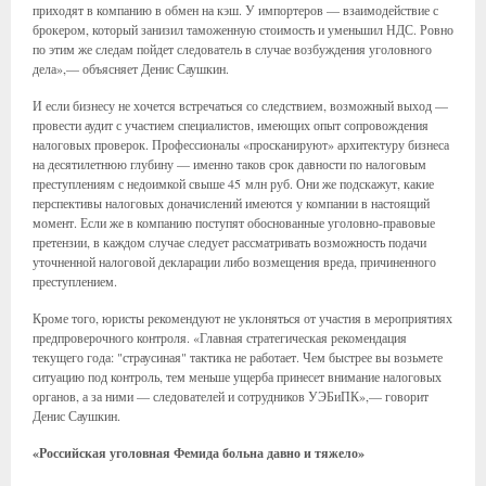
приходят в компанию в обмен на кэш. У импортеров — взаимодействие с
брокером, который занизил таможенную стоимость и уменьшил НДС. Ровно
по этим же следам пойдет следователь в случае возбуждения уголовного
дела»,— объясняет Денис Саушкин.
И если бизнесу не хочется встречаться со следствием, возможный выход —
провести аудит с участием специалистов, имеющих опыт сопровождения
налоговых проверок. Профессионалы «просканируют» архитектуру бизнеса
на десятилетнюю глубину — именно таков срок давности по налоговым
преступлениям с недоимкой свыше 45 млн руб. Они же подскажут, какие
перспективы налоговых доначислений имеются у компании в настоящий
момент. Если же в компанию поступят обоснованные уголовно-правовые
претензии, в каждом случае следует рассматривать возможность подачи
уточненной налоговой декларации либо возмещения вреда, причиненного
преступлением.
Кроме того, юристы рекомендуют не уклоняться от участия в мероприятиях
предпроверочного контроля. «Главная стратегическая рекомендация
текущего года: "страусиная" тактика не работает. Чем быстрее вы возьмете
ситуацию под контроль, тем меньше ущерба принесет внимание налоговых
органов, а за ними — следователей и сотрудников УЭБиПК»,— говорит
Денис Саушкин.
«Российская уголовная Фемида больна давно и тяжело»