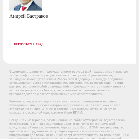
Андрей
Бастраков
ВЕРНУТЬСЯ НАЗАД
Содержание данного информационного ресурса (сайт www.epam.ru), включая
любую информацию и результаты интеллектуальной деятельности,
защищены законодательством Российской Федерации и международными
соглашениями. Любое использование, копирование, воспроизведение или
распространение любой размещенной информации, материалов и (или) их
частей не допускается без предварительного получения согласия
правообладателя и влечет применение мер ответственности.
Комментарии, презентации и статьи юристов, размещенные на сайте
www.epam.ru, или доступ к которым предоставлен через сайт www.epam.ru,
отражают их личное мнение и собственные выводы, которые могут не
совпадать с позицией Адвокатского бюро ЕПАМ.
Сведения и материалы, размещенные на сайте www.epam.ru, подготовлены
исключительно в информационных целях и не являются юридической
консультацией или заключением. Адвокатское бюро ЕПАМ, его руководство,
адвокаты и сотрудники не могут гарантировать применимость такой
информации для ваших целей и не несут ответственности за ваши решения и
связанные с ними возможные прямые или косвенные потери и/или ущерб,