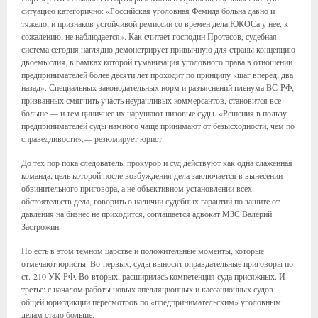
ситуацию категорично: «Российская уголовная Фемида больна давно и
тяжело, и признаков устойчивой ремиссии со времен дела ЮКОСа у нее, к
сожалению, не наблюдается». Как считает господин Протасов, судебная
система сегодня наглядно демонстрирует привычную для страны концепцию
двоемыслия, в рамках которой гуманизация уголовного права в отношении
предпринимателей более десяти лет проходит по принципу «шаг вперед, два
назад». Специальных законодательных норм и разъяснений пленума ВС РФ,
призванных смягчить участь неудачливых коммерсантов, становится все
больше — и тем циничнее их нарушают низовые суды. «Решения в пользу
предпринимателей суды намного чаще принимают от безысходности, чем по
справедливости»,— резюмирует юрист.
До тех пор пока следователь, прокурор и суд действуют как одна слаженная
команда, цель которой после возбуждения дела заключается в вынесении
обвинительного приговора, а не объективном установлении всех
обстоятельств дела, говорить о наличии судебных гарантий по защите от
давления на бизнес не приходится, соглашается адвокат МЗС Валерий
Застрожин.
Но есть в этом темном царстве и положительные моменты, которые
отмечают юристы. Во-первых, суды выносят оправдательные приговоры по
ст. 210 УК РФ. Во-вторых, расширилась компетенция суда присяжных. И
третье: с началом работы новых апелляционных и кассационных судов
общей юрисдикции пересмотров по «предпринимательским» уголовным
делам стало больше.