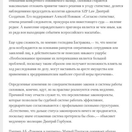
отношении конкретного обвиняемого налицо, силовики стараются
максимально отложить принятие такого решения в угоду статистике, делится
наблюдениями председатель коллегии адвокатов SZP Law Дмитрий
Солдаткин. Его поддерживает Алексей Новиков: «Согласно статистике,
отмена решений следователя, прокурора или нижестоящего суда — явление
редкое. А вынесение оправдательного приговора является не чем иным, как
из ряда вон выходящим событием всероссийского масштаба».
Еще одна сложность, по мнению господина Бастракова,— то, что многие
дела возбуждаются на основании рапортов оперативных сотрудников или
заявлений лиц, в действительности не понесших никакого ущерба:
«Необоснованное признание их потерпевшими является большой
проблемой, поскольку таким образом они получают возможность влиять на
ход расследования по делу, могут настаивать на аресте имущества или
применении к предпринимателям наиболее строгой меры пресечения».
Определенные изменения по совершенствованию законов и системы работы
силовиков, конечно, идут, но на практике реализуются очень медленно.
Причиной тому отчасти служит то, что перспективные законопроекты,
которые позволили бы судебной системе работать эффективнее,
предварительно согласовываются с профильными силовыми структурами.
«Естественно, что дальше статуса законопроекта ничего не продвигается,
поскольку иначе отлаженная система претерпела бы сбои»,— объясняет
медленную эволюцию Дмитрий Горбунов.
Партнер АБ «Романов и партнеры» Матвей Протасов оценивает общую