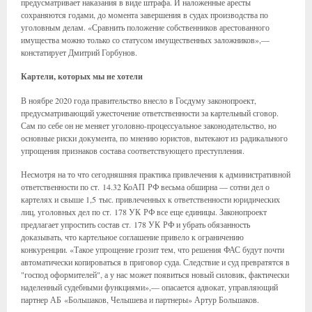
предусматривает наказания в виде штрафа. И наложенные аресты
сохраняются годами, до момента завершения в судах производства по
уголовным делам. «Сравнить положение собственников арестованного
имущества можно только со статусом имущественных заложников»,—
констатирует Дмитрий Горбунов.
Картели, которых мы не хотели
В ноябре 2020 года правительство внесло в Госдуму законопроект,
предусматривающий ужесточение ответственности за картельный сговор.
Сам по себе он не меняет уголовно-процессуальное законодательство, но
основные риски документа, по мнению юристов, вытекают из радикального
упрощения признаков состава соответствующего преступления.
Несмотря на то что сегодняшняя практика привлечения к административной
ответственности по ст. 14.32 КоАП РФ весьма обширна — сотни дел о
картелях и свыше 1,5 тыс. привлеченных к ответственности юридических
лиц, уголовных дел по ст. 178 УК РФ все еще единицы. Законопроект
предлагает упростить состав ст. 178 УК РФ и убрать обязанность
доказывать, что картельное соглашение привело к ограничению
конкуренции. «Такое упрощение грозит тем, что решения ФАС будут почти
автоматически копироваться в приговор суда. Следствие и суд превратятся в
"господ оформителей", а у нас может появиться новый силовик, фактически
наделенный судебными функциями»,— опасается адвокат, управляющий
партнер АБ «Большаков, Челышева и партнеры» Артур Большаков.