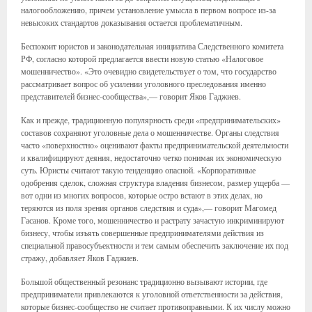
налогообложению, причем установление умысла в первом вопросе из-за
невысоких стандартов доказывания остается проблематичным.
Беспокоит юристов и законодательная инициатива Следственного комитета
РФ, согласно которой предлагается ввести новую статью «Налоговое
мошенничество». «Это очевидно свидетельствует о том, что государство
рассматривает вопрос об усилении уголовного преследования именно
представителей бизнес-сообщества»,— говорит Яков Гаджиев.
Как и прежде, традиционную популярность среди «предпринимательских»
составов сохраняют уголовные дела о мошенничестве. Органы следствия
часто «поверхностно» оценивают факты предпринимательской деятельности
и квалифицируют деяния, недостаточно четко понимая их экономическую
суть. Юристы считают такую тенденцию опасной. «Корпоративные
одобрения сделок, сложная структура владения бизнесом, размер ущерба —
вот одни из многих вопросов, которые остро встают в этих делах, но
теряются из поля зрения органов следствия и суда»,— говорит Магомед
Гасанов. Кроме того, мошенничество и растрату зачастую инкриминируют
бизнесу, чтобы изъять совершенные предпринимателями действия из
специальной правосубъектности и тем самым обеспечить заключение их под
стражу, добавляет Яков Гаджиев.
Большой общественный резонанс традиционно вызывают истории, где
предприниматели привлекаются к уголовной ответственности за действия,
которые бизнес-сообщество не считает противоправными. К их числу можно