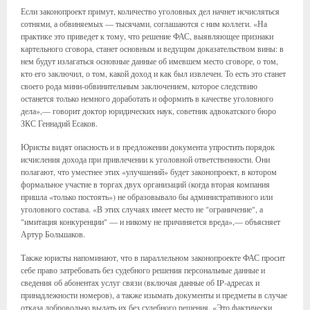
Если законопроект примут, количество уголовных дел начнет исчисляться
сотнями, а обвиняемых — тысячами, соглашаются с ним коллеги. «На
практике это приведет к тому, что решение ФАС, выявляющее признаки
картельного сговора, станет основным и ведущим доказательством вины: в
нем будут излагаться основные данные об имевшем место сговоре, о том,
кто его заключил, о том, какой доход и как был извлечен. То есть это станет
своего рода мини-обвинительным заключением, которое следствию
останется только немного доработать и оформить в качестве уголовного
дела»,— говорит доктор юридических наук, советник адвокатского бюро
ЗКС Геннадий Есаков.
Юристы видят опасность и в предложении документа упростить порядок
исчисления дохода при привлечении к уголовной ответственности. Они
полагают, что уместнее этих «улучшений» будет законопроект, в котором
формальное участие в торгах двух организаций (когда вторая компания
пришла «только постоять») не образовывало бы административного или
уголовного состава. «В этих случаях имеет место не "ограничение", а
"имитация конкуренции" — и никому не причиняется вреда»,— объясняет
Артур Большаков.
Также юристы напоминают, что в параллельном законопроекте ФАС просит
себе право затребовать без судебного решения персональные данные и
сведения об абонентах услуг связи (включая данные об IP-адресах и
принадлежности номеров), а также изымать документы и предметы в случае
отказа добровольно выдать их без судебного решения. «Это фактически