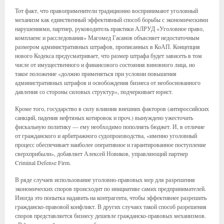
Тот факт, что правоприменители традиционно воспринимают уголовный
механизм как единственный эффективный способ борьбы с экономическими
нарушениями, партнер, руководитель практики АЛРУД «Уголовное право,
комплаенс и расследования» Магомед Гасанов объясняет недостаточным
размером административных штрафов, прописанных в КоАП. Концепция
нового Кодекса предусматривает, что размер штрафа будет зависеть в том
числе от имущественного и финансового состояния виновного лица, но
такое положение «должно применяться при условии повышения
административных штрафов и освобождения бизнеса от необоснованного
давления со стороны силовых структур», подчеркивает юрист.
Кроме того, государство в силу влияния внешних факторов (антироссийских
санкций, падения нефтяных котировок и проч.) вынуждено ужесточать
фискальную политику — ему необходимо пополнять бюджет. И, в отличие
от гражданского и арбитражного судопроизводства, «именно уголовный
процесс обеспечивает наиболее оперативное и гарантированное поступление
сверхприбыли», добавляет Алексей Новиков, управляющий партнер
Criminal Defense Firm.
В ряде случаев использование уголовно-правовых мер для разрешения
экономических споров происходит по инициативе самих предпринимателей.
Иногда это попытка надавить на контрагента, чтобы эффективнее разрешить
гражданско-правовой конфликт. В других случаях такой способ разрешения
споров представляется бизнесу дешевле гражданско-правовых механизмов.