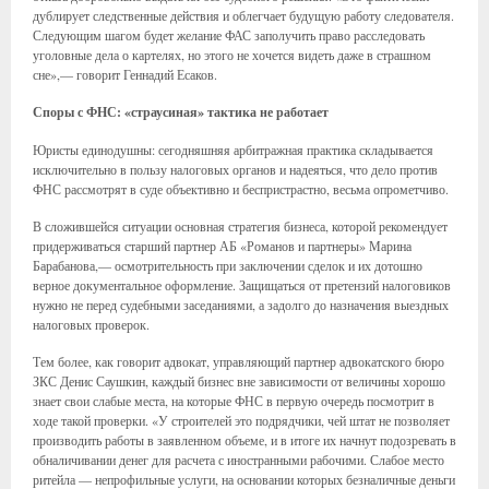
дублирует следственные действия и облегчает будущую работу следователя.
Следующим шагом будет желание ФАС заполучить право расследовать
уголовные дела о картелях, но этого не хочется видеть даже в страшном
сне»,— говорит Геннадий Есаков.
Споры с ФНС: «страусиная» тактика не работает
Юристы единодушны: сегодняшняя арбитражная практика складывается
исключительно в пользу налоговых органов и надеяться, что дело против
ФНС рассмотрят в суде объективно и беспристрастно, весьма опрометчиво.
В сложившейся ситуации основная стратегия бизнеса, которой рекомендует
придерживаться старший партнер АБ «Романов и партнеры» Марина
Барабанова,— осмотрительность при заключении сделок и их дотошно
верное документальное оформление. Защищаться от претензий налоговиков
нужно не перед судебными заседаниями, а задолго до назначения выездных
налоговых проверок.
Тем более, как говорит адвокат, управляющий партнер адвокатского бюро
ЗКС Денис Саушкин, каждый бизнес вне зависимости от величины хорошо
знает свои слабые места, на которые ФНС в первую очередь посмотрит в
ходе такой проверки. «У строителей это подрядчики, чей штат не позволяет
производить работы в заявленном объеме, и в итоге их начнут подозревать в
обналичивании денег для расчета с иностранными рабочими. Слабое место
ритейла — непрофильные услуги, на основании которых безналичные деньги