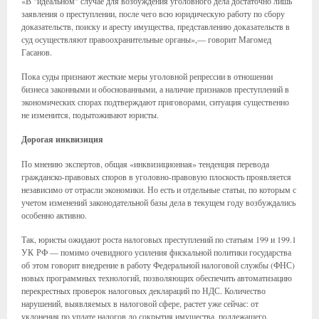
«В "идеальном" случае для возбуждения уголовного дела достаточно лишь
заявления о преступлении, после чего всю юридическую работу по сбору
доказательств, поиску и аресту имущества, представлению доказательств в
суд осуществляют правоохранительные органы»,— говорит Магомед
Гасанов.
Пока суды признают жесткие меры уголовной репрессии в отношении
бизнеса законными и обоснованными, а наличие признаков преступлений в
экономических спорах подтверждают приговорами, ситуация существенно
не изменится, подытоживают юристы.
Дорогая инквизиция
По мнению экспертов, общая «инквизиционная» тенденция перевода
гражданско-правовых споров в уголовно-правовую плоскость проявляется
независимо от отрасли экономики. Но есть и отдельные статьи, по которым с
учетом изменений законодательной базы дела в текущем году возбуждались
особенно активно.
Так, юристы ожидают роста налоговых преступлений по статьям 199 и 199.1
УК РФ — помимо очевидного усиления фискальной политики государства
об этом говорит внедрение в работу Федеральной налоговой службы (ФНС)
новых программных технологий, позволяющих обеспечить автоматизацию
перекрестных проверок налоговых деклараций по НДС. Количество
нарушений, выявляемых в налоговой сфере, растет уже сейчас: от
уклонения по уплате налогов до сокрытия имущества, подлежащего