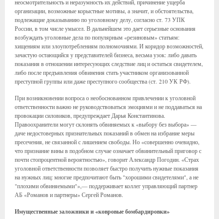
неосмотрительность и неразумность их действий, причинение ущерба
организации, возможные корыстные мотивы, а значит, и обстоятельства,
подлежащие доказыванию по уголовному делу, согласно ст. 73 УПК
России, в том числе умысел. В дальнейшем это дает серьезные основания
возбуждать уголовные дела по популярным «резиновым» статьям:
хищениям или злоупотреблениям полномочиями. И коридор возможностей,
зачастую остающийся у представителей бизнеса, весьма узок: либо давать
показания в отношении интересующих следствие лиц и остаться свидетелем,
либо после предъявления обвинения стать участником организованной
преступной группы или даже преступного сообщества (ст. 210 УК РФ).
При возникновении вопроса о необоснованном привлечении к уголовной
ответственности важно не руководствоваться эмоциями и не поддаваться на
провокации силовиков, предупреждает Дарья Константинова.
Правоохранители могут склонять обвиняемых к «выбору без выбора» —
даче недостоверных признательных показаний в обмен на избрание меры
пресечения, не связанной с лишением свободы. Но «совершенно очевидно,
что признание вины в подобном случае означает обвинительный приговор с
почти стопроцентной вероятностью», говорит Александр Погодин. «Страх
уголовной ответственности позволяет быстро получить нужные показания
на нужных лиц: многие предпочитают быть "хорошими свидетелями", а не
"плохими обвиняемыми"»,— поддерживает коллег управляющий партнер
АБ «Романов и партнеры» Сергей Романов.
Имущественные заложники и «ковровые бомбардировки»