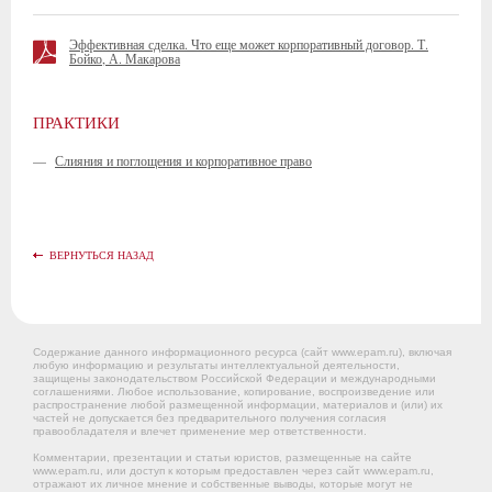
Эффективная сделка. Что еще может корпоративный договор. Т.
Бойко, А. Макарова
ПРАКТИКИ
—
Слияния и поглощения и корпоративное право
ВЕРНУТЬСЯ НАЗАД
Содержание данного информационного ресурса (сайт www.epam.ru), включая
любую информацию и результаты интеллектуальной деятельности,
защищены законодательством Российской Федерации и международными
соглашениями. Любое использование, копирование, воспроизведение или
распространение любой размещенной информации, материалов и (или) их
частей не допускается без предварительного получения согласия
правообладателя и влечет применение мер ответственности.
Комментарии, презентации и статьи юристов, размещенные на сайте
www.epam.ru, или доступ к которым предоставлен через сайт www.epam.ru,
отражают их личное мнение и собственные выводы, которые могут не