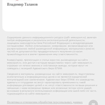
Владимир
Таланов
Содержание данного информационного ресурса (сайт www.epam.ru), включая
любую информацию и результаты интеллектуальной деятельности,
защищены законодательством Российской Федерации и международными
соглашениями. Любое использование, копирование, воспроизведение или
распространение любой размещенной информации, материалов и (или) их
частей не допускается без предварительного получения согласия
правообладателя и влечет применение мер ответственности.
Комментарии, презентации и статьи юристов, размещенные на сайте
www.epam.ru, или доступ к которым предоставлен через сайт www.epam.ru,
отражают их личное мнение и собственные выводы, которые могут не
совпадать с позицией Адвокатского бюро ЕПАМ.
Сведения и материалы, размещенные на сайте www.epam.ru, подготовлены
исключительно в информационных целях и не являются юридической
консультацией или заключением. Адвокатское бюро ЕПАМ, его руководство,
адвокаты и сотрудники не могут гарантировать применимость такой
информации для ваших целей и не несут ответственности за ваши решения и
связанные с ними возможные прямые или косвенные потери и/или ущерб,
возникшие в результате использования информации или какой-либо ее части,
содержащейся на сайте www.epam.ru.
Политика в отношении обработки персональных данных