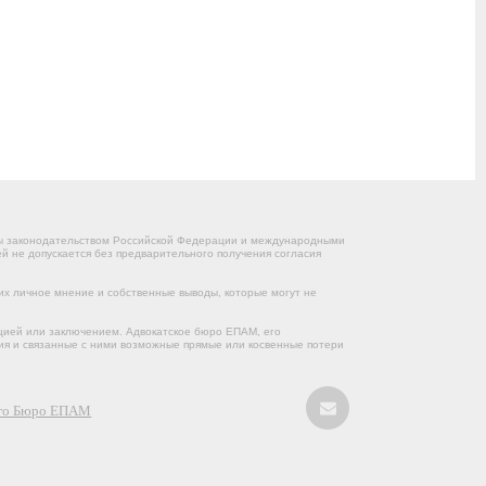
ны законодательством Российской Федерации и международными
 не допускается без предварительного получения согласия
их личное мнение и собственные выводы, которые могут не
цией или заключением. Адвокатское бюро ЕПАМ, его
ния и связанные с ними возможные прямые или косвенные потери
кого Бюро ЕПАМ