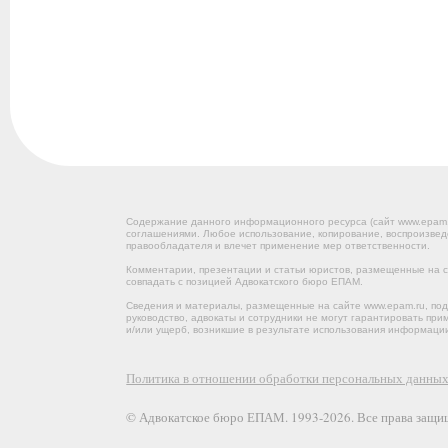
Содержание данного информационного ресурса (сайт www.epam
соглашениями. Любое использование, копирование, воспроизвед
правообладателя и влечет применение мер ответственности.
Комментарии, презентации и статьи юристов, размещенные на са
совпадать с позицией Адвокатского бюро ЕПАМ.
Сведения и материалы, размещенные на сайте www.epam.ru, под
руководство, адвокаты и сотрудники не могут гарантировать пр
и/или ущерб, возникшие в результате использования информации
Политика в отношении обработки персональных данны
© Адвокатское бюро ЕПАМ. 1993-2026. Все права защи