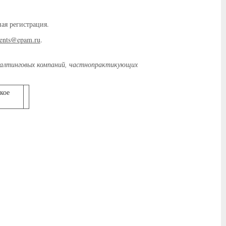
ая регистрация.
ents@epam.ru
.
салтинговых компаний, частнопрактикующих
кое