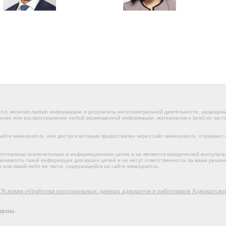
.ru), включая любую информацию и результаты интеллектуальной деятельности, защище
ение или распространение любой размещенной информации, материалов и (или) их частей
йте www.epam.ru, или доступ к которым предоставлен через сайт www.epam.ru, отражают 
готовлены исключительно в информационных целях и не являются юридической консульта
именимость такой информации для ваших целей и не несут ответственности за ваши реше
 или какой-либо ее части, содержащейся на сайте www.epam.ru.
х
Условия обработки персональных данных адвокатов и работников Адвокатс
щены.