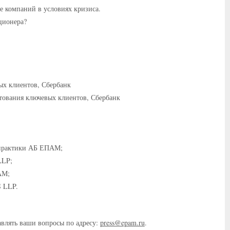
е компаний в условиях кризиса.
ционера?
ых клиентов, Сбербанк
ования ключевых клиентов, Сбербанк
 практики АБ ЕПАМ;
LLP;
АМ;
 LLP.
авлять ваши вопросы по адресу:
press@epam.ru
.