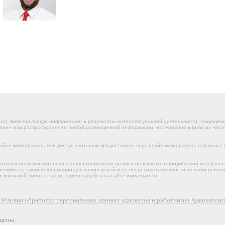
.ru), включая любую информацию и результаты интеллектуальной деятельности, защище
ение или распространение любой размещенной информации, материалов и (или) их частей
йте www.epam.ru, или доступ к которым предоставлен через сайт www.epam.ru, отражают 
готовлены исключительно в информационных целях и не являются юридической консульта
именимость такой информации для ваших целей и не несут ответственности за ваши реше
 или какой-либо ее части, содержащейся на сайте www.epam.ru.
х
Условия обработки персональных данных адвокатов и работников Адвокатс
щены.