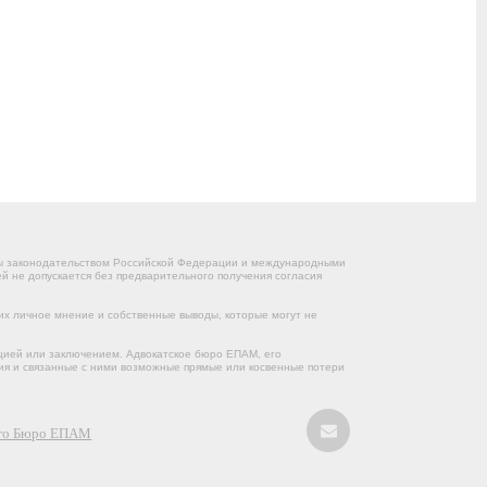
ны законодательством Российской Федерации и международными
 не допускается без предварительного получения согласия
их личное мнение и собственные выводы, которые могут не
цией или заключением. Адвокатское бюро ЕПАМ, его
ния и связанные с ними возможные прямые или косвенные потери
кого Бюро ЕПАМ