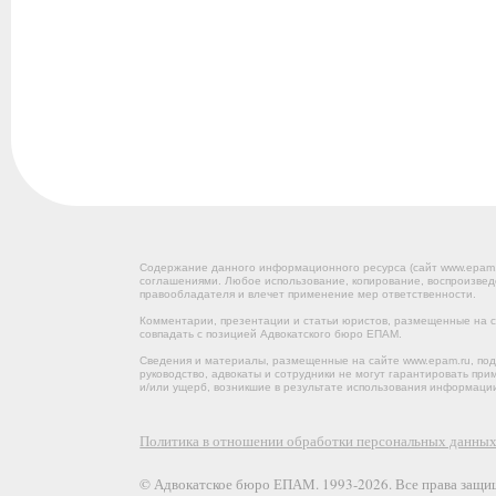
Содержание данного информационного ресурса (сайт www.epam
соглашениями. Любое использование, копирование, воспроизвед
правообладателя и влечет применение мер ответственности.
Комментарии, презентации и статьи юристов, размещенные на са
совпадать с позицией Адвокатского бюро ЕПАМ.
Сведения и материалы, размещенные на сайте www.epam.ru, под
руководство, адвокаты и сотрудники не могут гарантировать пр
и/или ущерб, возникшие в результате использования информации
Политика в отношении обработки персональных данны
© Адвокатское бюро ЕПАМ. 1993-2026. Все права защи