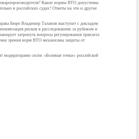
 товаропроизводителя? Какие нормы ВТО допустимы
льно в российских судах? Ответы на эти и другие
права Бюро Владимир Таланов выступит с докладом
минимизация рисков в расследованиях за рубежом и
ланирует затронуть вопросы регулирования транзита
точки зрения норм ВТО механизмы защиты от
т модераторами сесии «Болевые точки» российской