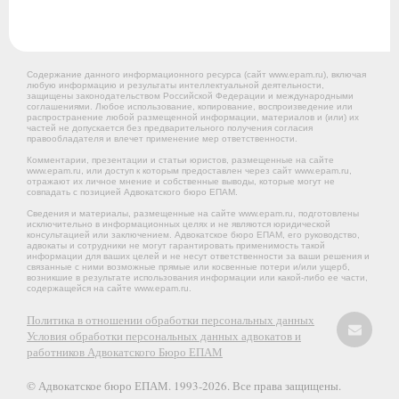
Содержание данного информационного ресурса (сайт www.epam.ru), включая
любую информацию и результаты интеллектуальной деятельности,
защищены законодательством Российской Федерации и международными
соглашениями. Любое использование, копирование, воспроизведение или
распространение любой размещенной информации, материалов и (или) их
частей не допускается без предварительного получения согласия
правообладателя и влечет применение мер ответственности.
Комментарии, презентации и статьи юристов, размещенные на сайте
www.epam.ru, или доступ к которым предоставлен через сайт www.epam.ru,
отражают их личное мнение и собственные выводы, которые могут не
совпадать с позицией Адвокатского бюро ЕПАМ.
Сведения и материалы, размещенные на сайте www.epam.ru, подготовлены
исключительно в информационных целях и не являются юридической
консультацией или заключением. Адвокатское бюро ЕПАМ, его руководство,
адвокаты и сотрудники не могут гарантировать применимость такой
информации для ваших целей и не несут ответственности за ваши решения и
связанные с ними возможные прямые или косвенные потери и/или ущерб,
возникшие в результате использования информации или какой-либо ее части,
содержащейся на сайте www.epam.ru.
Политика в отношении обработки персональных данных
Условия обработки персональных данных адвокатов и
работников Адвокатского Бюро ЕПАМ
© Адвокатское бюро ЕПАМ. 1993-2026. Все права защищены.