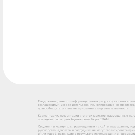
Содержание данного информационного ресурса (сайт www.epam
соглашениями. Любое использование, копирование, воспроизвед
правообладателя и влечет применение мер ответственности.
Комментарии, презентации и статьи юристов, размещенные на са
совпадать с позицией Адвокатского бюро ЕПАМ.
Сведения и материалы, размещенные на сайте www.epam.ru, под
руководство, адвокаты и сотрудники не могут гарантировать пр
и/или ущерб, возникшие в результате использования информации