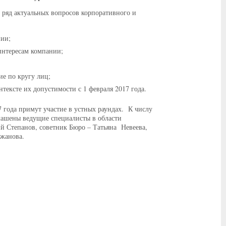
 ряд актуальных вопросов корпоративного и
нии;
интересам компании;
ие по кругу лиц;
ексте их допустимости с 1 февраля 2017 года.
 года примут участие в устных раундах. К числу
лашены ведущие специалисты в области
й Степанов, советник Бюро – Татьяна Невеева,
джанова.