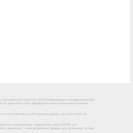
ны законодательством Российской Федерации и международными
 не допускается без предварительного получения согласия
их личное мнение и собственные выводы, которые могут не
цией или заключением. Адвокатское бюро ЕПАМ, его
ния и связанные с ними возможные прямые или косвенные потери