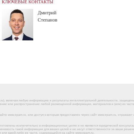
КЛЮЧЕВЫЕ КОНТАКТЫ
Дмитрий
Степанов
.ru), включая любую информацию и результаты интеллектуальной деятельности, защище
ение или распространение любой размещенной информации, материалов и (или) их частей
йте www.epam.ru, или доступ к которым предоставлен через сайт www.epam.ru, отражают 
готовлены исключительно в информационных целях и не являются юридической консульта
именимость такой информации для ваших целей и не несут ответственности за ваши реше
 или какой-либо ее части, содержащейся на сайте www.epam.ru.