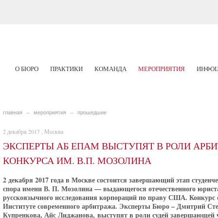
О БЮРО
ПРАКТИКИ
КОМАНДА
МЕРОПРИЯТИЯ
ИНФОЦ
главная
мероприятия
прошедшие
2 декабря 2017 , Москва
ЭКСПЕРТЫ АБ ЕПАМ ВЫСТУПЯТ В РОЛИ АРБ
КОНКУРСА ИМ. В.П. МОЗОЛИНА
2 декабря 2017 года в Москве состоится завершающий этап студенч
спора имени В. П. Мозолина — выдающегося отечественного юриста
русскоязычного исследования корпораций по праву США. Конкурс
Институте современного арбитража. Эксперты Бюро – Дмитрий Сте
Купренкова, Айс Лиджанова, выступят в роли судей завершающей ч