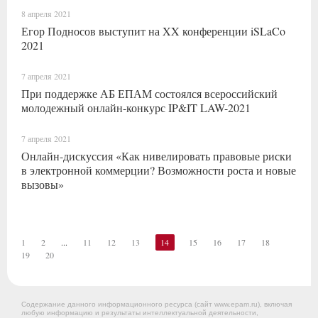
8 апреля 2021
Егор Подносов выступит на XX конференции iSLaCo
2021
7 апреля 2021
При поддержке АБ ЕПАМ состоялся всероссийский
молодежный онлайн-конкурс IP&IT LAW-2021
7 апреля 2021
Онлайн-дискуссия «Как нивелировать правовые риски
в электронной коммерции? Возможности роста и новые
вызовы»
1
2
...
11
12
13
14
15
16
17
18
19
20
Содержание данного информационного ресурса (сайт www.epam.ru), включая
любую информацию и результаты интеллектуальной деятельности,