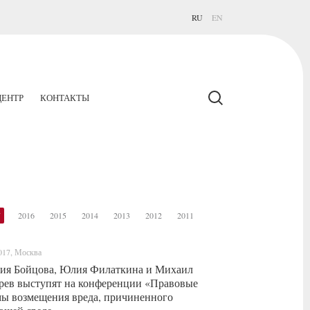
RU
EN
ЕНТР
КОНТАКТЫ
7
2016
2015
2014
2013
2012
2011
017, Москва
ия Бойцова, Юлия Филаткина и Михаил
ев выступят на конференции «Правовые
ы возмещения вреда, причиненного