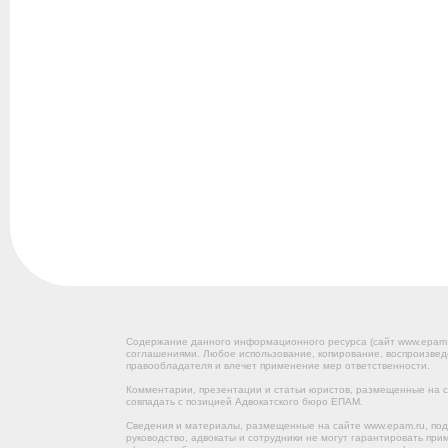
Содержание данного информационного ресурса (сайт www.epam
соглашениями. Любое использование, копирование, воспроизвед
правообладателя и влечет применение мер ответственности.
Комментарии, презентации и статьи юристов, размещенные на са
совпадать с позицией Адвокатского бюро ЕПАМ.
Сведения и материалы, размещенные на сайте www.epam.ru, под
руководство, адвокаты и сотрудники не могут гарантировать пр