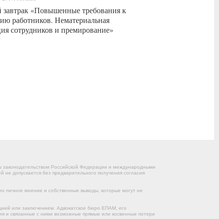
 завтрак «Повышенные требования к
ию работников. Нематериальная
ия сотрудников и премирование»
ны законодательством Российской Федерации и международными
 не допускается без предварительного получения согласия
их личное мнение и собственные выводы, которые могут не
цией или заключением. Адвокатское бюро ЕПАМ, его
ния и связанные с ними возможные прямые или косвенные потери