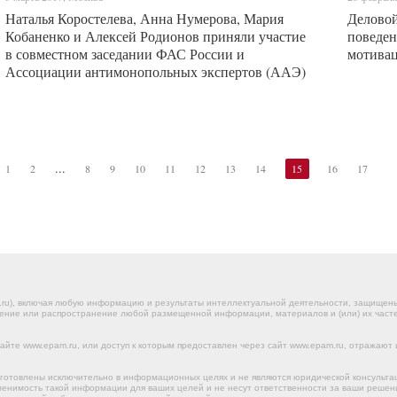
Наталья Коростелева, Анна Нумерова, Мария
Деловой
Кобаненко и Алексей Родионов приняли участие
поведен
в совместном заседании ФАС России и
мотивац
Ассоциации антимонопольных экспертов (ААЭ)
...
1
2
8
9
10
11
12
13
14
15
16
17
.ru), включая любую информацию и результаты интеллектуальной деятельности, защище
ение или распространение любой размещенной информации, материалов и (или) их частей
йте www.epam.ru, или доступ к которым предоставлен через сайт www.epam.ru, отражают 
готовлены исключительно в информационных целях и не являются юридической консульта
именимость такой информации для ваших целей и не несут ответственности за ваши реше