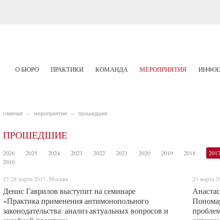
О БЮРО
ПРАКТИКИ
КОМАНДА
МЕРОПРИЯТИЯ
ИНФОЦ
главная
мероприятия
прошедшие
ПРОШЕДШИЕ
2026
2025
2024
2023
2022
2021
2020
2019
2018
201
2010
27-28 марта 2017, Москва
23 марта 2
Денис Гаврилов выступит на семинаре
Анастас
«Практика применения антимонопольного
Пономар
законодательства: анализ актуальных вопросов и
проблем