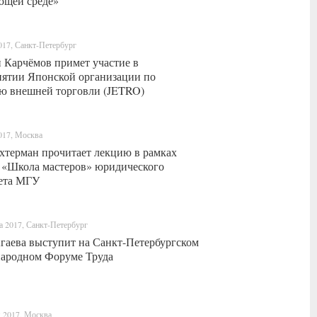
ющей среде»
017, Санкт-Петербург
 Карчёмов примет участие в
ятии Японской организации по
ю внешней торговли (JETRO)
017, Москва
хтерман прочитает лекцию в рамках
 «Школа мастеров» юридического
ета МГУ
а 2017, Санкт-Петербург
гаева выступит на Санкт-Петербургском
ародном Форуме Труда
 2017, Москва