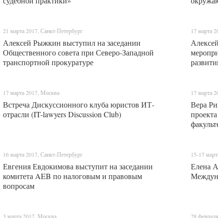
судебной практики»
окружа
21 марта 2017, Санкт-Петербург
17 марта 2
Алексей Рыжкин выступил на заседании
Алексей
Общественного совета при Северо-Западной
меропри
транспортной прокуратуре
развити
17 марта 2017, Москва
17 марта 2
Встреча Дискуссионного клуба юристов ИТ-
Вера Ри
отрасли (IT-lawyers Discussion Club)
проекта
факульт
16 марта 2017, Санкт-Петербург
15-17 март
Евгения Евдокимова выступит на заседании
Елена А
комитета AEB по налоговым и правовым
Междун
вопросам
3 марта 2017, Москва
28 февраля