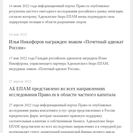
14 июня 2022 года информационный портал Право.ru опубликовал
результаты шестого ежегодного исследования российского рынка литигации,
согласно которому Адвокатское бюро ЕПАМ вновь подтвердило свои
лидирующие позиции в области разрешения споров.
18 мая 2022
Илья Никифоров награжден знаком «Почетный адвокат
России»
17 мая 2022 года Гильдия российских адвокатов наградила Илью
Никифорова, управляющего партнера Адвокатского бюро ЕПАМ,
нагрудным знаком «Почетный адвокат России».
27 апреля 2022
АБ ЕПАМ представлено во всех направлениях
исследования Право.ru в области частного капитала
27 апреля 2022 года информационный портал Право.ru опубликовал
исследование рынка консалтинга услуг среди представленных в России
юридических фирм, которые оказывают правовую поддержку
состоятельным клиентам и собственникам бизнеса. Адвокатское бюро
ЕПАМ представлено во всех исследуемых направлениях и в очередной раз
подтверждает статус лидирующей юридической фирмы полного цикла.