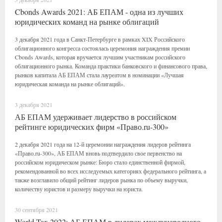
Cbonds Awards 2021: АБ ЕПАМ - одна из лучших
юридических команд на рынке облигаций
3 декабря 2021 года в Санкт-Петербурге в рамках XIX Российского
облигационного конгресса состоялась церемония награждения премии
Cbonds Awards, которая вручается лучшим участникам российского
облигационного рынка. Команда практики банковского и финансового права,
рынков капитала АБ ЕПАМ стала лауреатом в номинации «Лучшая
юридическая команда на рынке облигаций».
3 декабря 2021
АБ ЕПАМ удерживает лидерство в российском
рейтинге юридических фирм «Право.ru-300»
2 декабря 2021 года на 12-й церемонии награждения лидеров рейтинга
«Право.ru-300», АБ ЕПАМ вновь подтвердило свое первенство на
российском юридическом рынке: Бюро стало единственной фирмой,
рекомендованной во всех исследуемых категориях федерального рейтинга, а
также возглавило общий рейтинг лидеров рынка по объему выручки,
количеству юристов и размеру выручки на юриста.
30 сентября 2021
World Tax 2022: АБ ЕПАМ в лидерах международного