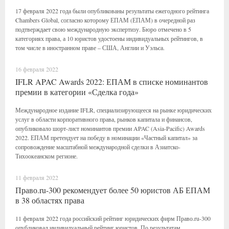
17 февраля 2022 года были опубликованы результаты ежегодного рейтинга
Chambers Global, согласно которому ЕПАМ (ЕПАМ) в очередной раз
подтверждает свою международную экспертизу. Бюро отмечено в 5
категориях права, а 10 юристов удостоены индивидуальных рейтингов, в
том числе в иностранном праве – США, Англии и Уэльса.
16 февраля 2022
IFLR APAC Awards 2022: ЕПАМ в списке номинантов
премии в категории «Сделка года»
Международное издание IFLR, специализирующееся на рынке юридических
услуг в области корпоративного права, рынков капитала и финансов,
опубликовало шорт-лист номинантов премии APAC (Asia-Pacific) Awards
2022. ЕПАМ претендует на победу в номинации «Частный капитал» за
сопровождение масштабной международной сделки в Азиатско-
Тихоокеанском регионе.
11 февраля 2022
Право.ru-300 рекомендует более 50 юристов АБ ЕПАМ
в 38 областях права
11 февраля 2022 года российский рейтинг юридических фирм Право.ru-300
опубликовал индивидуальный рейтинг юристов. По результатам