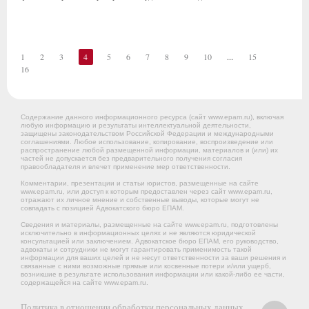
1
2
3
4
5
6
7
8
9
10
...
15
16
Содержание данного информационного ресурса (сайт www.epam.ru), включая
любую информацию и результаты интеллектуальной деятельности,
защищены законодательством Российской Федерации и международными
соглашениями. Любое использование, копирование, воспроизведение или
распространение любой размещенной информации, материалов и (или) их
частей не допускается без предварительного получения согласия
правообладателя и влечет применение мер ответственности.
Комментарии, презентации и статьи юристов, размещенные на сайте
www.epam.ru, или доступ к которым предоставлен через сайт www.epam.ru,
отражают их личное мнение и собственные выводы, которые могут не
совпадать с позицией Адвокатского бюро ЕПАМ.
Сведения и материалы, размещенные на сайте www.epam.ru, подготовлены
исключительно в информационных целях и не являются юридической
консультацией или заключением. Адвокатское бюро ЕПАМ, его руководство,
адвокаты и сотрудники не могут гарантировать применимость такой
информации для ваших целей и не несут ответственности за ваши решения и
связанные с ними возможные прямые или косвенные потери и/или ущерб,
возникшие в результате использования информации или какой-либо ее части,
содержащейся на сайте www.epam.ru.
Политика в отношении обработки персональных данных