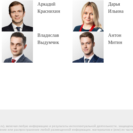
Аркадий
Дарья
Краснихин
Ильина
Владислав
Антон
Выдумчик
Митин
.ru), включая любую информацию и результаты интеллектуальной деятельности, защище
ение или распространение любой размещенной информации, материалов и (или) их частей