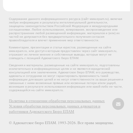
Содержание данного информационного ресурса (сайт www.epam.ru), включая
любую информацию и результаты интеллектуальной деятельности,
защищены законодательством Российской Федерации и международными
соглашениями. Любое использование, копирование, воспроизведение или
распространение любой размещенной информации, материалов и (или) их
частей не допускается без предварительного получения согласия
правообладателя и влечет применение мер ответственности.
Комментарии, презентации и статьи юристов, размещенные на сайте
www.epam.ru, или доступ к которым предоставлен через сайт www.epam.ru,
отражают их личное мнение и собственные выводы, которые могут не
совпадать с позицией Адвокатского бюро ЕПАМ.
Сведения и материалы, размещенные на сайте www.epam.ru, подготовлены
исключительно в информационных целях и не являются юридической
консультацией или заключением. Адвокатское бюро ЕПАМ, его руководство,
адвокаты и сотрудники не могут гарантировать применимость такой
информации для ваших целей и не несут ответственности за ваши решения и
связанные с ними возможные прямые или косвенные потери и/или ущерб,
возникшие в результате использования информации или какой-либо ее части,
содержащейся на сайте www.epam.ru.
Политика в отношении обработки персональных данных
Условия обработки персональных данных адвокатов и
работников Адвокатского Бюро ЕПАМ
© Адвокатское бюро ЕПАМ. 1993-2026. Все права защищены.