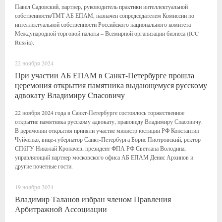
Павел Садовский, партнер, руководитель практики интеллектуальной
собственности/ТМТ АБ ЕПАМ, назначен сопредседателем Комиссии по
интеллектуальной собственности Российского национального комитета
Международной торговой палаты – Всемирной организации бизнеса (ICC
Russia).
22 ноября 2024
При участии АБ ЕПАМ в Санкт-Петербурге прошла
церемония открытия памятника выдающемуся русскому
адвокату Владимиру Cпасовичу
22 ноября 2024 года в Санкт-Петербурге состоялось торжественное
открытие памятника русскому адвокату, правоведу Владимиру Спасовичу.
В церемонии открытия приняли участие министр юстиции РФ Константин
Чуйченко, вице-губернатор Санкт-Петербурга Борис Пиотровский, ректор
СПбГУ Николай Кропачев, президент ФПА РФ Светлана Володина,
управляющий партнер московского офиса АБ ЕПАМ Денис Архипов и
другие почетные гости.
19 ноября 2024
Владимир Таланов избран членом Правления
Арбитражной Ассоциации