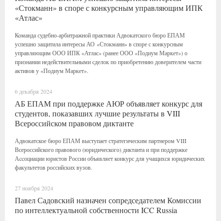
«Стокманн» в споре с конкурсным управляющим ИПК
«Атлас»
Команда судебно-арбитражной практики Адвокатского бюро ЕПАМ
успешно защитила интересы АО «Стокманн» в споре с конкурсным
управляющим ООО ИПК «Атлас» (ранее ООО «Подиум Маркет») о
признании недействительными сделок по приобретению доверителем части
активов у «Подиум Маркет».
6 декабря 2024
АБ ЕПАМ при поддержке АЮР объявляет конкурс для
студентов, показавших лучшие результаты в VIII
Всероссийском правовом диктанте
Адвокатское бюро ЕПАМ выступает стратегическим партнером VIII
Всероссийского правового (юридического) диктанта и при поддержке
Аccоциации юристов России объявляет конкурс для учащихся юридических
факультетов российских вузов.
27 ноября 2024
Павел Садовский назначен сопредседателем Комиссии
по интеллектуальной собственности ICC Russia