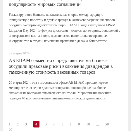
популярность мировых соглашений
Риски крупного бизнеса, показательные споры, международную
юридическую повестку и другие тренды в контексте разрешения споров
обсудили эксперты адвокатского бюро ЕПАМ в ходе ежегодного EPAM
Litigation Day 2024. В фокусе дискуссии - нюансы договорных отношений с
иностранными компаниями, практическое использование правовых
инструментов в судах и изменение практики в делах о банкротстве.
28 марта 2024
АБ ЕПАМ совместно с представителями бизнеса
обсудили правовые риски включения дивидендов в
таможенную стоимость ввезенных товаров
26 марта 2024 года в московском офисе АБ ЕПАМ прошло первое
мероприятие из серии деловых завтраков, посвящённых наиболее
актуальным вопросам таможенного контроля. Мероприятие посетило
порядка 40 компаний-членов внешнеэкономической деятельности.
1
2
3
4
5
6
7
8
9
10
...
59
60