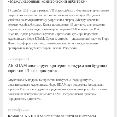
«Международный коммерческий арбитраж»
18 октября 2024 года в рамках VII Всероссийского Форума альтернативного
разрешения споров состоялась торжественная презентация III издания
учебника по альтернативному разрешению споров «Международный
коммерческий арбитраж». Книга, посвященная 85-летию со дня рождения
выдающегося правоведа, члена-корреспондента РАН профессора В.А.
Мусина, издана редакцией журнала «Третейский суд» при поддержке
Адвокатского бюро ЕПАМ. Среди ее авторов – управляющий партнер Бюро
Илья Никифоров и партнер, руководитель практики международных
арбитражных и судебных споров Евгений Ращевский.
25 декабря 2024
АБ ЕПАМ анонсирует критерии конкурса для будущих
юристов «Профи диктуют»
Опубликованы подробные критерии конкурса «Профи диктуют»,
организованного Адвокатским бюро ЕПАМ при поддержке Ассоциации
юристов России для студентов юридических факультетов российских вузов,
показавших наилучшие результаты в VIII Всероссийском правовом
(юридическом) диктанте.
10 декабря 2024
Команда АБ ЕПАМ успешно защитила интересы