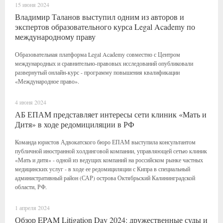
15 июня 2024
Владимир Таланов выступил одним из авторов и
экспертов образовательного курса Legal Academy по
международному праву
Образовательная платформа Legal Academy совместно с Центром
международных и сравнительно-правовых исследований опубликовали
развернутый онлайн-курс - программу повышения квалификации
«Международное право».
4 июня 2024
АБ ЕПАМ представляет интересы сети клиник «Мать и
Дитя» в ходе редомициляции в РФ
Команда юристов Адвокатского бюро ЕПАМ выступила консультантом
публичной иностранной холдинговой компании, управляющей сетью клиник
«Мать и дитя» - одной из ведущих компаний на российском рынке частных
медицинских услуг - в ходе ее редомициляции с Кипра в специальный
административный район (САР) острова Октябрьский Калининградской
области, РФ.
1 апреля 2024
Обзор EPAM Litigation Day 2024: дружественные суды и