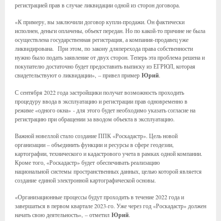
регистрацией прав в случае ликвидации одной из сторон договора.
«К примеру, вы заключили договор купли-продажи. Он фактически
исполнен, деньги оплачены, объект передан. Но по какой-то причине не была
осуществлена государственная регистрация, а компания-продавец уже
ликвидирована. При этом, по закону дляперехода права собственности
нужно было подать заявление от двух сторон. Теперь эта проблема решена и
покупателю достаточно будет предоставить выписку из ЕГРЮЛ, которая
свидетельствуют о ликвидации», – привел пример
Юрий
.
С сентября 2022 года застройщики получат возможность проходить
процедуру ввода в эксплуатацию и регистрации прав одновременно в
режиме «одного окна» - для этого будет необходимо указать согласие на
регистрацию при обращении за вводом объекта в эксплуатацию.
Важной новеллой стало создание ППК «Роскадастр». Цель новой
организации – объединить функции и ресурсы в сфере геодезии,
картографии, технического и кадастрового учета в рамках одной компании.
Кроме того, «Роскадастр» будет обеспечивать реализацию
национальной системы пространственных данных, целью которой является
создание единой электронной картографической основы.
«Организационные процессы будут проходить в течение 2022 года и
завершаться в первом квартале 2023-го. Уже через год «Роскадастр» должен
начать свою деятельность», – отметил
Юрий
.