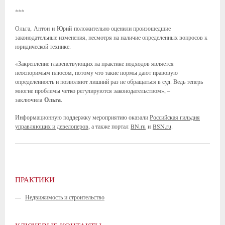
***
Ольга, Антон и Юрий положительно оценили произошедшие
законодательные изменения, несмотря на наличие определенных вопросов к
юридической технике.
«Закрепление главенствующих на практике подходов является
неоспоримым плюсом, потому что такие нормы дают правовую
определенность и позволяют лишний раз не обращаться в суд. Ведь теперь
многие проблемы четко регулируются законодательством», –
заключила
Ольга
.
Информационную поддержку мероприятию оказали
Российская гильдия
управляющих
и девелоперов
, а также портал
BN.ru
и
BSN.ru
.
ПРАКТИКИ
—
Недвижимость и строительство