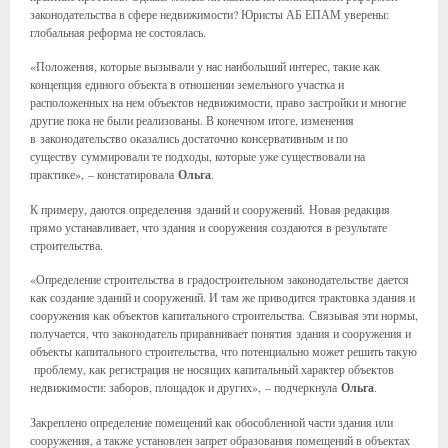
законодательства в сфере недвижимости? Юристы АБ ЕПАМ уверены:
глобальная реформа не состоялась.
«Положения, которые вызывали у нас наибольший интерес, такие как
концепция единого объекта в отношении земельного участка и
расположенных на нем объектов недвижимости, право застройки и многие
другие пока не были реализованы. В конечном итоге, изменения
в законодательство оказались достаточно консервативным и по
существу суммировали те подходы, которые уже существовали на
практике», – констатировала
Ольга
.
К примеру, даются определения зданий и сооружений. Новая редакция
прямо устанавливает, что здания и сооружения создаются в результате
строительства.
«Определение строительства в градостроительном законодательстве дается
как создание зданий и сооружений. И там же приводится трактовка здания и
сооружения как объектов капитального строительства. Связывая эти нормы,
получается, что законодатель приравнивает понятия здания и сооружения и
объекты капитального строительства, что потенциально может решить такую
проблему, как регистрация не носящих капитальный характер объектов
недвижимости: заборов, площадок и других», – подчеркнула
Ольга
.
Закреплено определение помещений как обособленной части здания или
сооружения, а также установлен запрет образования помещений в объектах