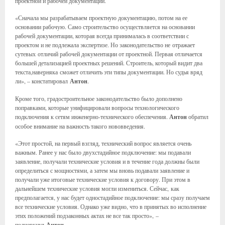
проектной и рабочей документации.
«Сначала мы разрабатываем проектную документацию, потом на ее
основании рабочую. Само строительство осуществляется на основании
рабочей документации, которая всегда принималась в соответствии с
проектом и не подлежала экспертизе. Но законодательство не отражает
сутевых отличий рабочей документации от проектной. Первая отличается
большей детализацией проектных решений. Строитель, который видит два
текста,наверняка сможет отличить эти типы документации. Но судья вряд
ли», – констатировал
Антон
.
Кроме того, градостроительное законодательство было дополнено
поправками, которые унифицировали вопросы технологического
подключения к сетям инженерно-технического обеспечения.
Антон
обратил
особое внимание на важность такого нововведения.
«Этот простой, на первый взгляд, технический вопрос является очень
важным. Ранее у нас было двухстадийное подключение: мы подавали
заявление, получали технические условия и в течение года должны были
определиться с мощностями, а затем мы вновь подавали заявление и
получали уже итоговые технические условия к договору. При этом в
дальнейшем технические условия могли измениться. Сейчас, как
предполагается, у нас будет одностадийное подключение: мы сразу получаем
все технические условия. Однако уже видно, что в принятых во исполнение
этих положений подзаконных актах не все так просто», –
подчеркнул
Антон
.