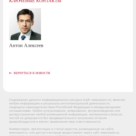
КЛЮЧЕВЫЕ КОНТАКТЫ
Антон
Алексеев
ВЕРНУТЬСЯ В НОВОСТИ
Содержание данного информационного ресурса (сайт www.epam.ru), включая
любую информацию и результаты интеллектуальной деятельности,
защищены законодательством Российской Федерации и международными
соглашениями. Любое использование, копирование, воспроизведение или
распространение любой размещенной информации, материалов и (или) их
частей не допускается без предварительного получения согласия
правообладателя и влечет применение мер ответственности.
Комментарии, презентации и статьи юристов, размещенные на сайте
www.epam.ru, или доступ к которым предоставлен через сайт www.epam.ru,