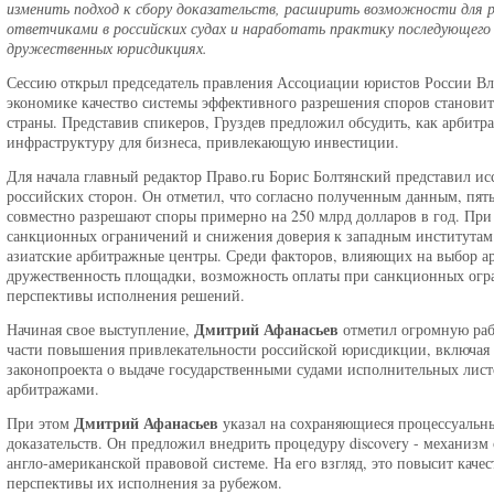
изменить подход к сбору доказательств, расширить возможности для 
ответчиками в российских судах и наработать практику последующего 
дружественных юрисдикциях.
Сессию открыл председатель правления Ассоциации юристов России Вла
экономике качество системы эффективного разрешения споров станов
страны. Представив спикеров, Груздев предложил обсудить, как арби
инфраструктуру для бизнеса, привлекающую инвестиции.
Для начала главный редактор Право.ru Борис Болтянский представил и
российских сторон. Он отметил, что согласно полученным данным, пя
совместно разрешают споры примерно на 250 млрд долларов в год. При 
санкционных ограничений и снижения доверия к западным институтам 
азиатские арбитражные центры. Среди факторов, влияющих на выбор ар
дружественность площадки, возможность оплаты при санкционных огр
перспективы исполнения решений.
Дмитрий Афанасьев
Начиная свое выступление,
отметил огромную раб
части повышения привлекательности российской юрисдикции, включая р
законопроекта о выдаче государственными судами исполнительных лис
арбитражами.
Дмитрий Афанасьев
При этом
указал на сохраняющиеся процессуальн
доказательств. Он предложил внедрить процедуру discovery - механизм
англо-американской правовой системе. На его взгляд, это повысит каче
перспективы их исполнения за рубежом.