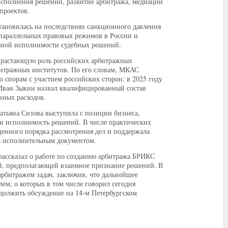
исполнения решений, развитие арбитража, медиации
проектов.
ановилась на последствиях санкционного давления
 параллельных правовых режимов в России и
ьной исполнимости судебных решений.
зрастающую роль российских арбитражных
битражных институтов. По его словам, МКАС
 спорам с участием российских сторон: в 2025 году
Иван Зыкин назвал квалифицированный состав
жных расходов.
тьяна Сизова выступила с позиции бизнеса,
ь и исполнимость решений. В числе практических
щенного порядка рассмотрения дел и поддержала
а исполнительным документом.
ассказал о работе по созданию арбитража БРИКС
вой, предполагающей взаимное признание решений. В
рбитражем задач, заключив, что дальнейшее
м, о которых в том числе говорил сегодня
родолжить обсуждение на 14-м Петербургском