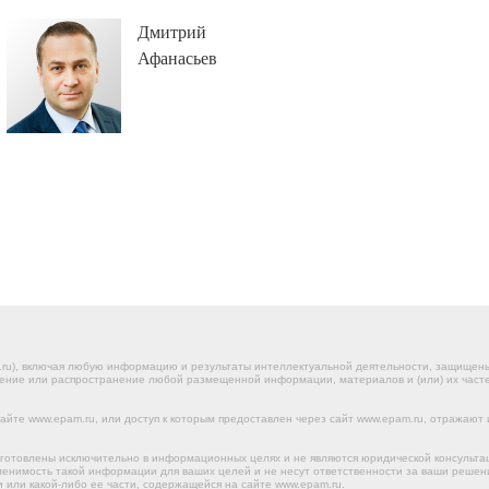
Дмитрий
Афанасьев
.ru), включая любую информацию и результаты интеллектуальной деятельности, защище
ение или распространение любой размещенной информации, материалов и (или) их частей
йте www.epam.ru, или доступ к которым предоставлен через сайт www.epam.ru, отражают 
готовлены исключительно в информационных целях и не являются юридической консульта
именимость такой информации для ваших целей и не несут ответственности за ваши реше
 или какой-либо ее части, содержащейся на сайте www.epam.ru.