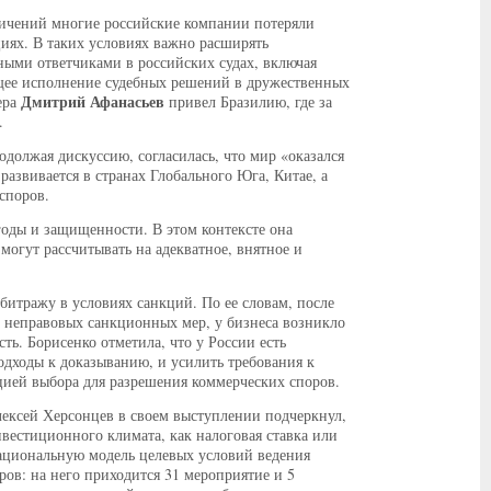
ничений многие российские компании потеряли
ях. В таких условиях важно расширять
ными ответчиками в российских судах, включая
щее исполнение судебных решений в дружественных
Дмитрий Афанасьев
ера
привел Бразилию, где за
.
одолжая дискуссию, согласилась, что мир «оказался
развивается в странах Глобального Юга, Китае, а
споров.
ыгоды и защищенности. В этом контексте она
огут рассчитывать на адекватное, внятное и
битражу в условиях санкций. По ее словам, после
а неправовых санкционных мер, у бизнеса возникло
ь. Борисенко отметила, что у России есть
одходы к доказыванию, и усилить требования к
цией выбора для разрешения коммерческих споров.
лексей Херсонцев в своем выступлении подчеркнул,
вестиционного климата, как налоговая ставка или
национальную модель целевых условий ведения
ров: на него приходится 31 мероприятие и 5