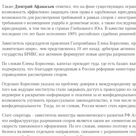
Дмитрий Афанасьев
Также
отметил, что на фоне существующих огра
возможность эффективно защищать свои права в зарубежных юрисдикци
возможности для рассмотрения требований в рамках споров с иностран
требования о возмещении ущерба и деликтные иски, а также последую
юрисдикциях, в том числе в странах Глобального Юга. В качестве прим
последние сто лет было исполнено 100% российских судебных решений
Заместитель председателя правления Газпромбанка Елена Борисенко, пр
значительно шире», чем представлялось 10 лет назад: арбитраж активно 
государства БРИКС все активнее формируют новые центры разрешения 
По словам Елены Борисенко, капитал приходит туда, где есть баланс в
подчеркнула, что благодаря проводимым в России реформам инвесторы м
справедливое рассмотрение споров.
Отдельно Борисенко указала на проблему доверия к международному ар
того как ведущие институты стали закрывать доступ к правосудию из-з
недоверие к раскрытию информации и опасения за ее конфиденциальност
возможность улучшить процессуальное законодательство, в том числе п
конфиденциальности. Тогда, по ее словам, Россия может стать юрисдик
Статс-секретарь - заместитель министра экономического развития РФ А
что инфраструктура разрешения споров является таким же элементом ин
скорость таможенного оформления. По его словам, именно поэтому в 
бизнеса включено отдельное направление, связанное с разрешением спо