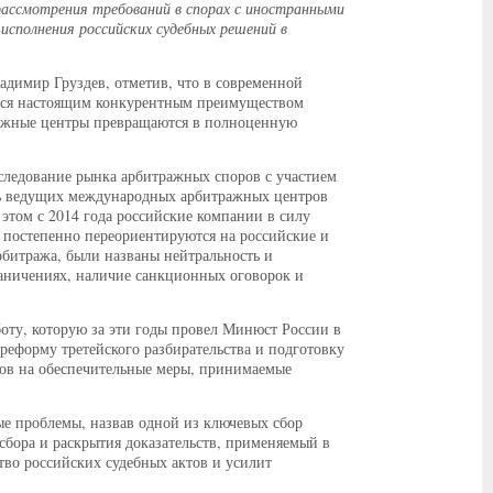
рассмотрения требований в спорах с иностранными
исполнения российских судебных решений в
димир Груздев, отметив, что в современной
ится настоящим конкурентным преимуществом
тражные центры превращаются в полноценную
сследование рынка арбитражных споров с участием
ть ведущих международных арбитражных центров
этом с 2014 года российские компании в силу
постепенно переориентируются на российские и
битража, были названы нейтральность и
аничениях, наличие санкционных оговорок и
оту, которую за эти годы провел Минюст России в
еформу третейского разбирательства и подготовку
тов на обеспечительные меры, принимаемые
ые проблемы, назвав одной из ключевых сбор
 сбора и раскрытия доказательств, применяемый в
ство российских судебных актов и усилит