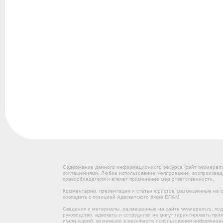
Содержание данного информационного ресурса (сайт www.epam
соглашениями. Любое использование, копирование, воспроизвед
правообладателя и влечет применение мер ответственности.
Комментарии, презентации и статьи юристов, размещенные на са
совпадать с позицией Адвокатского бюро ЕПАМ.
Сведения и материалы, размещенные на сайте www.epam.ru, под
руководство, адвокаты и сотрудники не могут гарантировать пр
и/или ущерб, возникшие в результате использования информации