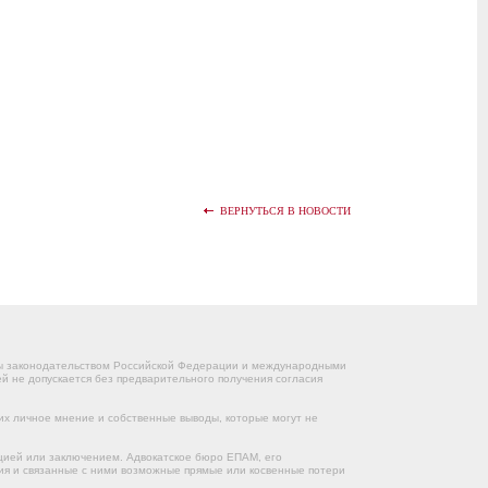
ВЕРНУТЬСЯ В НОВОСТИ
ны законодательством Российской Федерации и международными
 не допускается без предварительного получения согласия
их личное мнение и собственные выводы, которые могут не
цией или заключением. Адвокатское бюро ЕПАМ, его
ния и связанные с ними возможные прямые или косвенные потери