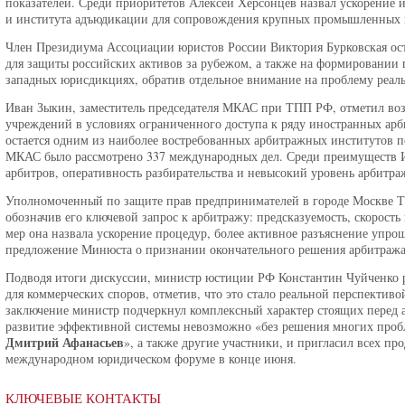
показателей. Среди приоритетов Алексей Херсонцев назвал ускорение 
и института адъюдикации для сопровождения крупных промышленных 
Член Президиума Ассоциации юристов России Виктория Бурковская ост
для защиты российских активов за рубежом, а также на формировании
западных юрисдикциях, обратив отдельное внимание на проблему реал
Иван Зыкин, заместитель председателя МКАС при ТПП РФ, отметил во
учреждений в условиях ограниченного доступа к ряду иностранных ар
остается одним из наиболее востребованных арбитражных институтов по
МКАС было рассмотрено 337 международных дел. Среди преимуществ 
арбитров, оперативность разбирательства и невысокий уровень арбитра
Уполномоченный по защите прав предпринимателей в городе Москве Та
обозначив его ключевой запрос к арбитражу: предсказуемость, скорост
мер она назвала ускорение процедур, более активное разъяснение упро
предложение Минюста о признании окончательного решения арбитраж
Подводя итоги дискуссии, министр юстиции РФ Константин Чуйченко р
для коммерческих споров, отметив, что это стало реальной перспекти
заключение министр подчеркнул комплексный характер стоящих перед а
развитие эффективной системы невозможно «без решения многих пробле
Дмитрий Афанасьев
», а также другие участники, и пригласил всех п
международном юридическом форуме в конце июня.
КЛЮЧЕВЫЕ КОНТАКТЫ